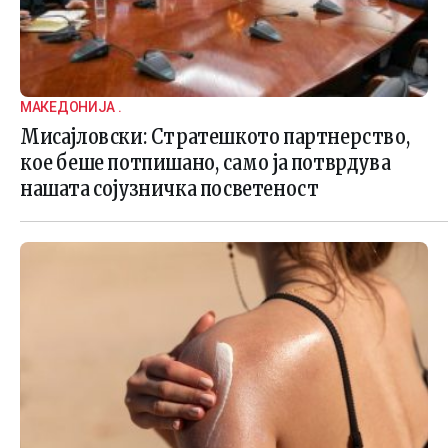
МАКЕДОНИЈА .
Мисајловски: Стратешкото партнерство,
кое беше потпишано, само ја потврдува
нашата сојузничка посветеност