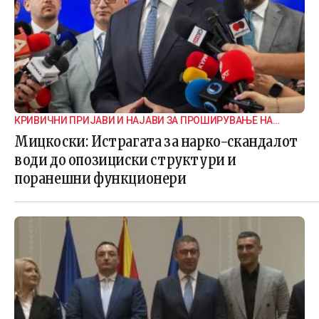
КРИВИЧНИ ПРИЈАВИ И НАЈАВИ ЗА ПРОШИРУВАЊЕ НА
ИСТРАГАТА
Мицкоски: Истрагата за нарко-скандалот
води до опозициски структури и
поранешни функционери