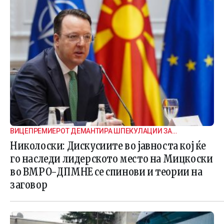
ВИЦЕПРЕМИЕРОТ ДЕМАНТИРА ШПЕКУЛАЦИИ ЗА
ВНАТРЕПАРТИСКИ ПОДЕЛБИ
Николоски: Дискусиите во јавноста кој ќе
го наследи лидерското место на Мицкоски
во ВМРО-ДПМНЕ се спинови и теории на
заговор