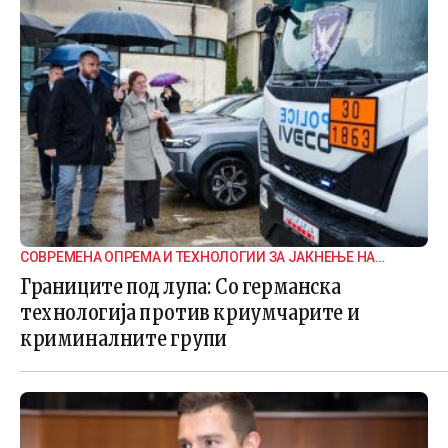
СОВРЕМЕНА ОПРЕМА И ТЕХНОЛОГИИ ЗА ЈАКНЕЊЕ НА
ГРАНИЧНАТА БЕЗБЕДНОСТ
Границите под лупа: Со германска
технологија против криумчарите и
криминалните групи