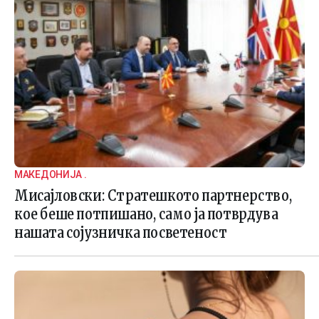
МАКЕДОНИЈА .
Мисајловски: Стратешкото партнерство,
кое беше потпишано, само ја потврдува
нашата сојузничка посветеност