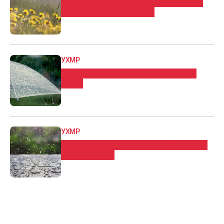
Сончево време преку ден, попладне
услови за нестабилност
УХМР
За викендот дожд, град, грмежи и
ветер
УХМР
Свежо време со дожд, температурата
до 16 степени