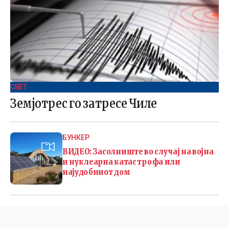
СВЕТ .
Земјотрес го затресе Чиле
БУНКЕР
ВИДЕО: Засолниште во случај на војна
и нуклеарна катастрофа или
најудобниот дом