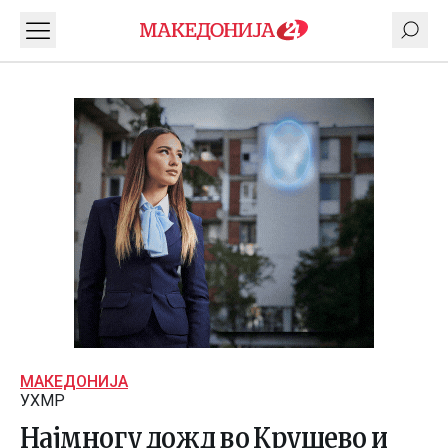
МАКЕДОНИЈА
УХМР
Најмногу дожд во Крушево и