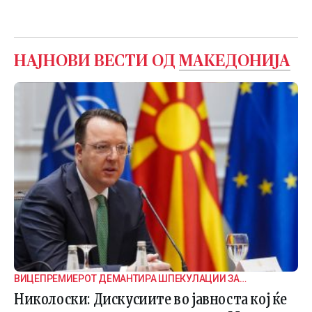
НАЈНОВИ ВЕСТИ ОД
МАКЕДОНИЈА
ВИЦЕПРЕМИЕРОТ ДЕМАНТИРА ШПЕКУЛАЦИИ ЗА
ВНАТРЕПАРТИСКИ ПОДЕЛБИ
Николоски: Дискусиите во јавноста кој ќе