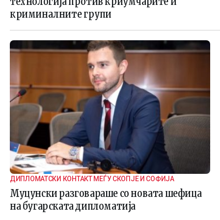
технологија против криумчарите и
криминалните групи
ДИПЛОМАТСКИ КОНТАКТ МЕЃУ СКОПЈЕ И СОФИЈА
Муцунски разговараше со новата шефица
на бугарската дипломатија