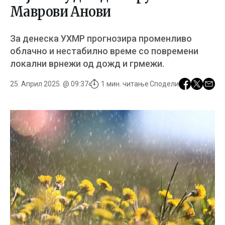
Маврови Анови
За денеска УХМР прогнозира променливо
облачно и нестабилно време со повремени
локални врнежи од дожд и грмежи.
25. Април 2025. @ 09:37
1 мин. читање
Сподели