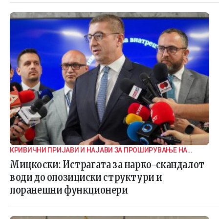
КРИВИЧНИ ПРИЈАВИ И НАЈАВИ ЗА ПРОШИРУВАЊЕ НА
ИСТРАГАТА
Мицкоски: Истрагата за нарко-скандалот
води до опозициски структури и
поранешни функционери