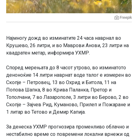
Freepik
Најмногу дожд во изминатите 24 часа наврнал во
Крушево, 26 литри, и во Маврови Анови, 23 литри на
квадратен метар, информира УХМР.
Според мерењата до 8 часот утрово, во изминатото
деноноќие 14 литри наврнат воде талог е измерен во
Скопје – Петровец, 13 во Охрид и Битола, 11 на
Попова Шапка, 8 во Крива Паланка, Претор и
Тополчани, 7 во Лазарополе, 3 литри во Берово, 2 во
Скопје – Зајчев Рид, Куманово, Прилеп и Пожаране и
1 литар во Тетово и Демир Капија.
За денеска УХМР прогнозира променливо облачно и
нестабилно време со повремени локални врнежи од