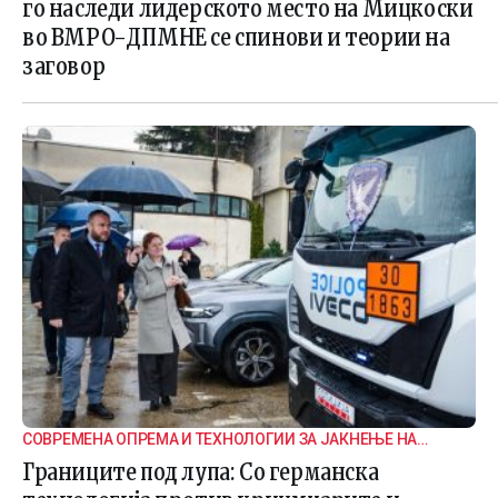
го наследи лидерското место на Мицкоски
во ВМРО-ДПМНЕ се спинови и теории на
заговор
СОВРЕМЕНА ОПРЕМА И ТЕХНОЛОГИИ ЗА ЈАКНЕЊЕ НА
ГРАНИЧНАТА БЕЗБЕДНОСТ
Границите под лупа: Со германска