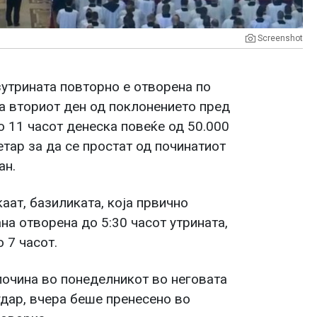
Screenshot
зутрината повторно е отворена по
за вториот ден од поклонението пред
о 11 часот денеска повеќе од 50.000
етар за да се простат од починатиот
ан.
аат, базиликата, која првично
на отворена до 5:30 часот утрината,
 7 часот.
почина во понеделникот во неговата
удар, вчера беше пренесено во