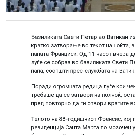
Базиликата Свети Петар во Ватикан и
кратко затворање во текот на ноќта, 
папата Франциск. Од 11 часот вчера д
луѓе се собраа во базиликата Свети П
папа, соопшти прес-службата на Ватик
Поради огромната редица луѓе кои чек
требаше да се затвори на полноќ, оста
пред повторно да ги отвори вратите во
Телото на 88-годишниот Френсис, кој 
резиденција Санта Марта по мозочен 