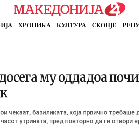
ИЈА
ХРОНИКА
КУЛТУРА
СКОПЈЕ
РЕП
 досега му оддадоа почи
ск
и чекаат, базиликата, која првично требаше д
 часот утрината, пред повторно да ги отвори в