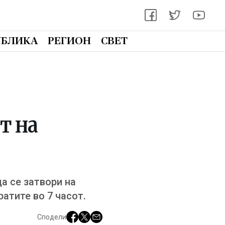
УБЛИКА
РЕГИОН
СВЕТ
т на
а се затвори на
ратите во 7 часот.
Сподели