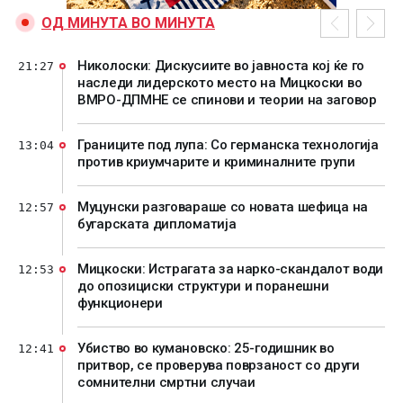
ОД МИНУТА ВО МИНУТА
Николоски: Дискусиите во јавноста кој ќе го
21:27
наследи лидерското место на Мицкоски во
ВМРО-ДПМНЕ се спинови и теории на заговор
Границите под лупа: Со германска технологија
13:04
против криумчарите и криминалните групи
Муцунски разговараше со новата шефица на
12:57
бугарската дипломатија
Мицкоски: Истрагата за нарко-скандалот води
12:53
до опозициски структури и поранешни
функционери
Убиство во кумановско: 25-годишник во
12:41
притвор, се проверува поврзаност со други
сомнителни смртни случаи