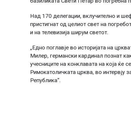
базиликата Свети Петар во погребна 
Над 170 делегации, вклучително и шеф
пристигнат од целиот свет на погребот
и на телевизија ширум светот.
„Едно поглавје во историјата на црква
Милер, германски кардинал познат как
учесниците на конклавата на која ќе с
Римокатоличката црква, во интервју з
Република“.