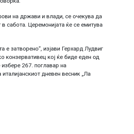
поворка.
ови на држави и влади, се очекува да
 в сабота. Церемонијата ќе се емитува
та е затворено“, изјави Герхард Лудвиг
о конзервативец кој ќе биде еден од
е избере 267. поглавар на
а италијанскиот дневен весник „Ла