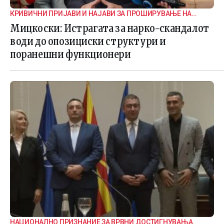
КРИВИЧНИ ПРИЈАВИ И НАЈАВИ ЗА ПРОШИРУВАЊЕ НА
ИСТРАГАТА
Мицкоски: Истрагата за нарко-скандалот
води до опозициски структури и
поранешни функционери
НАЦИОНАЛНО ПРИЗНАНИЕ ЗА ВРВНИ ДОСТИГНУВАЊА