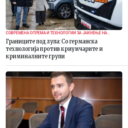
СОВРЕМЕНА ОПРЕМА И ТЕХНОЛОГИИ ЗА ЈАКНЕЊЕ НА
ГРАНИЧНАТА БЕЗБЕДНОСТ
Границите под лупа: Со германска
технологија против криумчарите и
криминалните групи