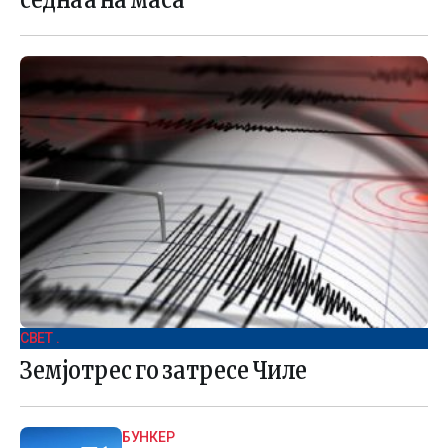
СВЕТ .
Земјотрес го затресе Чиле
БУНКЕР