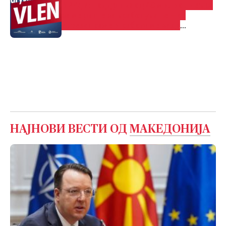
ВРЕДИ: Поддршка од 40 милиони евра
за мерките за вработување – се
ангажираме и работиме за да
вработиме што повеќе
НАЈНОВИ ВЕСТИ ОД
МАКЕДОНИЈА