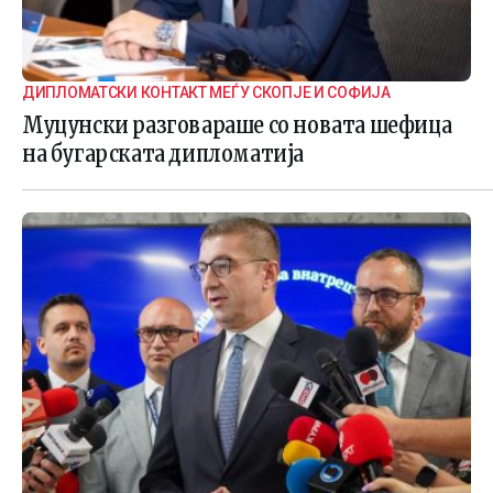
ДИПЛОМАТСКИ КОНТАКТ МЕЃУ СКОПЈЕ И СОФИЈА
Муцунски разговараше со новата шефица
на бугарската дипломатија