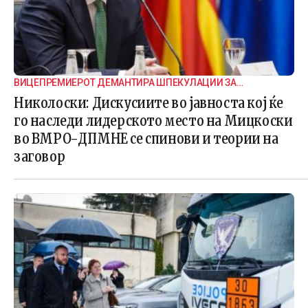
ВИЦЕПРЕМИЕРОТ ДЕМАНТИРА ШПЕКУЛАЦИИ ЗА
ВНАТРЕПАРТИСКИ ПОДЕЛБИ
Николоски: Дискусиите во јавноста кој ќе
го наследи лидерското место на Мицкоски
во ВМРО-ДПМНЕ се спинови и теории на
заговор