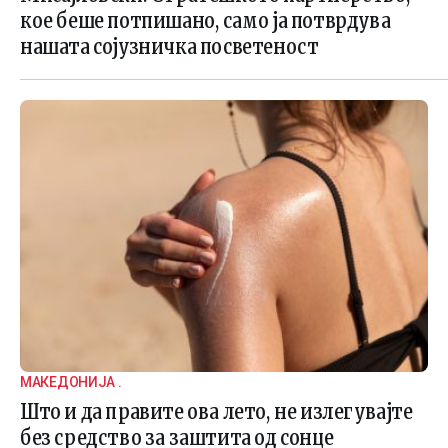
кое беше потпишано, само ја потврдува
нашата сојузничка посветеност
МАКЕДОНИЈА .
Што и да правите ова лето, не излегувајте
без средство за заштита од сонце