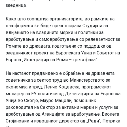
заедница.
Како што соопштија организаторите, во рамките на
платформата ќе биде презентирана Студијата за
влијанието на владините мерки и политики за
вработување и самовработување со релевантност за
Ромите во државата, подготвена со поддршка од
заедничкиот проект на Европската Унија и Советот на
Европа „Интеграција на Роми – трета фаза”.
На настанот предвидено е обраќање на државната
советничка за сектор труд во Министерството за
економија и труд, Ленче Коцевска, програмскиот
менаџер за ЕУ политики од Делегацијата на Евpoпска
Унија во Скопје, Мауро Мацоли, помошник
раководител на Сектор за активни мерки и услуги за
вработување од Агенцијата за вработување, Виолета
Стојановиќ и извршниот директор од „Реди“, Петрика