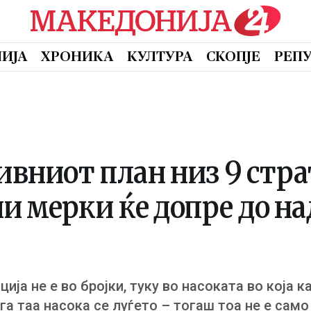
ИЈА
ХРОНИКА
КУЛТУРА
СКОПЈЕ
РЕП
ивниот план низ 9 стр
 мерки ќе допре до на
ија не е во бројки, туку во насоката во која 
а таа насока се луѓето – тогаш тоа не е само п