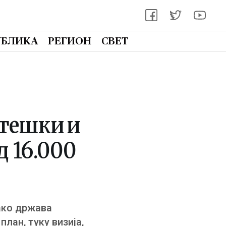
УБЛИКА
РЕГИОН
СВЕТ
атешки и
д 16.000
како држава
лан, туку визија,