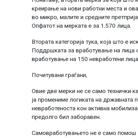
креирање на нови работни места и ов
во микро, малите и средните претприја
Опфатот на мерката е за 1.570 лица.
Втората категорија тука, која што е и
Поддршката за вработување на лица с
вработување на 150 невработени лица
Почитувани граѓани,
Овие две мерки не се само технички к
ја промениме логиката на државната 
невработеноста кон активна мобилизац
предолго бил заборавен.
Самовработувањето не е само помош з