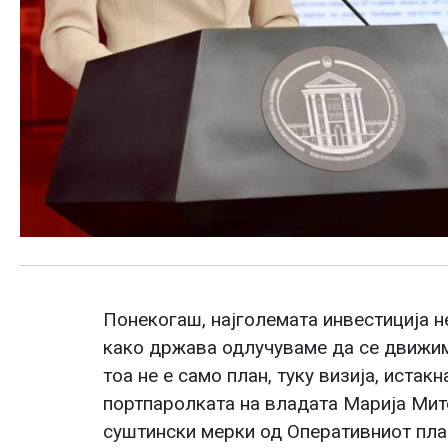
Понекогаш, најголемата инвестиција не
како држава одлучуваме да се движиме
тоа не е само план, туку визија, иста
портпаролката на владата Марија Мите
суштински мерки од Оперативниот план