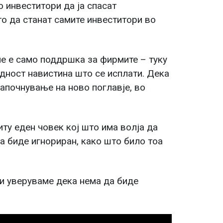
 инвеститори да ја спасат
то да станат самите инвеститори во
не е само поддршка за фирмите – туку
дност навистина што се исплати. Дека
започнување на ново поглавје, во
ту еден човек кој што има волја да
да биде игнориран, како што било тоа
 и уверуваме дека нема да биде