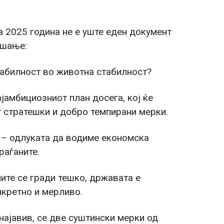
 2025 година не е уште еден документ
ашање:
табилност во животна стабилност?
јамбициозниот план досега, кој ќе
т стратешки и добро темпирани мерки.
о – одлуката да водиме економска
раѓаните.
ите се гради тешко, државата е
нкретно и мерливо.
најавив, се две суштински мерки од