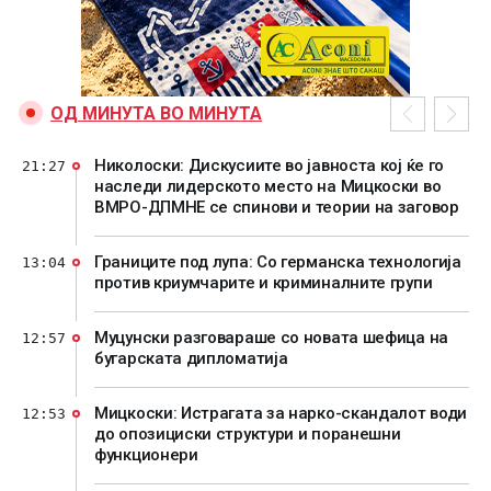
ОД МИНУТА ВО МИНУТА
Николоски: Дискусиите во јавноста кој ќе го
21:27
наследи лидерското место на Мицкоски во
ВМРО-ДПМНЕ се спинови и теории на заговор
Границите под лупа: Со германска технологија
13:04
против криумчарите и криминалните групи
Муцунски разговараше со новата шефица на
12:57
бугарската дипломатија
Мицкоски: Истрагата за нарко-скандалот води
12:53
до опозициски структури и поранешни
функционери