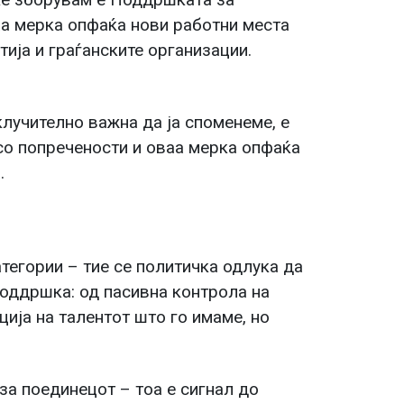
аа мерка опфаќа нови работни места
тија и граѓанските организации.
склучително важна да ја споменеме, е
о попречености и оваа мерка опфаќа
.
атегории – тие се политичка одлука да
поддршка: од пасивна контрола на
ија на талентот што го имаме, но
а поединецот – тоа е сигнал до