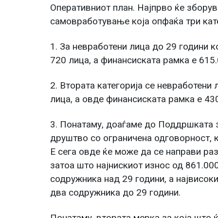
Оперативниот план. Најпрво ќе збору
самовработување која опфаќа три кат
1. За невработени лица до 29 години к
720 лица, а финансиската рамка е 615
2. Втората категорија се невработени 
лица, а овде финансиската рамка е 43
3. Понатаму, доаѓаме до Поддршката
друштво со ограничена одговорност, к
Е сега овде ќе може да се направи ра
затоа што најнискиот износ од 861.00
содружника над 29 години, а највисоки
два содружника до 29 години.
Понатаму, втората мерка за која што