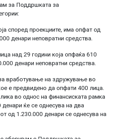
вам за Поддршката за
егории:
оја според проекциите, има опфат од
.000 денари неповратни средства.
лица над 29 години која опфаќа 610
0.000 денари неповратни средства.
 за вработување на здружување во
ое е предвидено да опфати 400 лица.
злика во однос на финансиската рамка
0 денари ќе се однесува на два
от од 1.230.000 денари се однесува на
 ќе зборувам е Поддршката за