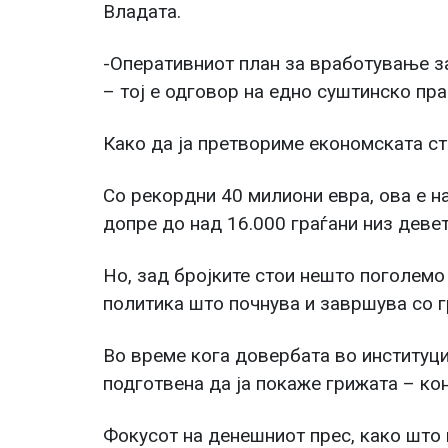
Владата.
-Оперативниот план за вработување за
– тој е одговор на едно суштинско пр
Како да ја претвориме економската с
Со рекордни 40 милиони евра, ова е на
допре до над 16.000 граѓани низ деве
Но, зад бројките стои нешто поголем
политика што почнува и завршува со г
Во време кога довербата во институци
подготвена да ја покаже грижата – ко
Фокусот на денешниот прес, како што 