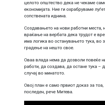
целото општество дека не чекаме само
економијата. Ние ги охрабруваме луѓе
сопствената иднина.
Создавањето на нови работни места, 
враќање на вербата дека трудот е вре
има логика во останувањето тука, во 
градење на нешто свое.
Оваа влада нема да дозволи повеќе ни
работи, да создава, да остане тука – 
случај во минатото.
Овој план е само првиот доказ за тоа,
последен, рече Митева.