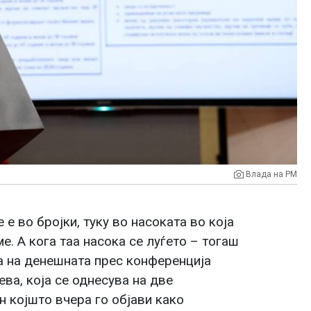
Влада на РМ
 е во бројки, туку во насоката во која
. А кога таа насока се луѓето – тогаш
кна на денешната прес конференција
ва, која се однесува на две
 којшто вчера го објави како