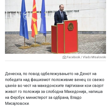
Facebook / Vlado MIsalovski
Денеска, по повод одбележувањето на Денот на
победата над фашизмот положивме венец со свежо
цвеќе во чест на македонските партизани кои својот
живот го положија за слободна Македонија., напиша
на Фејсбук министерот за одбрана, Владо
Мисајловски.