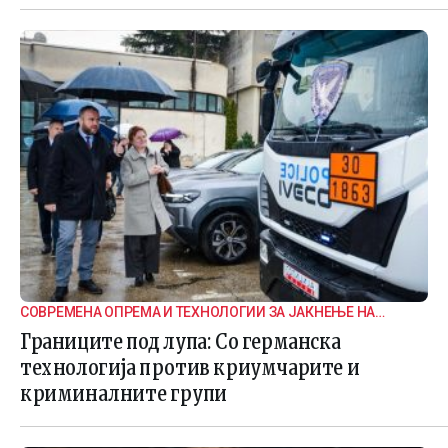
СОВРЕМЕНА ОПРЕМА И ТЕХНОЛОГИИ ЗА ЈАКНЕЊЕ НА
ГРАНИЧНАТА БЕЗБЕДНОСТ
Границите под лупа: Со германска
технологија против криумчарите и
криминалните групи