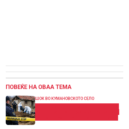
ПОВЕЌЕ НА ОВАА ТЕМА
ШОК ВО КУМАНОВСКОТО СЕЛО
Убиство во кумановско: 25-годишник
во притвор, се проверува поврзаност
со други сомнителни смртни случаи