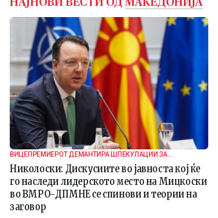
НАЈНОВИ ВЕСТИ ОД
МАКЕДОНИЈА
ВИЦЕПРЕМИЕРОТ ДЕМАНТИРА ШПЕКУЛАЦИИ ЗА
ВНАТРЕПАРТИСКИ ПОДЕЛБИ
Николоски: Дискусиите во јавноста кој ќе
го наследи лидерското место на Мицкоски
во ВМРО-ДПМНЕ се спинови и теории на
заговор