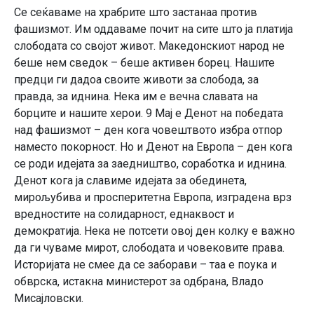
Се сеќаваме на храбрите што застанаа против
фашизмот. Им оддаваме почит на сите што ја платија
слободата со својот живот. Македонскиот народ не
беше нем сведок – беше активен борец. Нашите
предци ги дадоа своите животи за слобода, за
правда, за иднина. Нека им е вечна славата на
борците и нашите херои. 9 Мај е Денот на победата
над фашизмот – ден кога човештвото избра отпор
наместо покорност. Но и Денот на Европа – ден кога
се роди идејата за заедништво, соработка и иднина.
Денот кога ја славиме идејата за обединета,
мирољубива и просперитетна Европа, изградена врз
вредностите на солидарност, еднаквост и
демократија. Нека не потсети овој ден колку е важно
да ги чуваме мирот, слободата и човековите права.
Историјата не смее да се заборави – таа е поука и
обврска, истакна министерот за одбрана, Владо
Мисајловски.