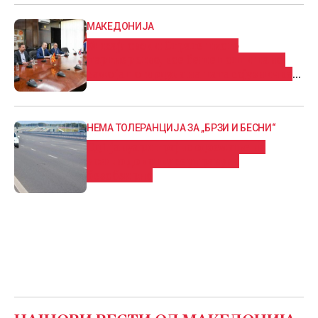
МАКЕДОНИЈА
Мисајловски: Стратешкото
партнерство, кое беше потпишано,
само ја потврдува нашата сојузничка
посветеност
НЕМА ТОЛЕРАНЦИЈА ЗА „БРЗИ И БЕСНИ“
Од 1 јануари трајно одземање на
возило доколку се управува
безобѕирно