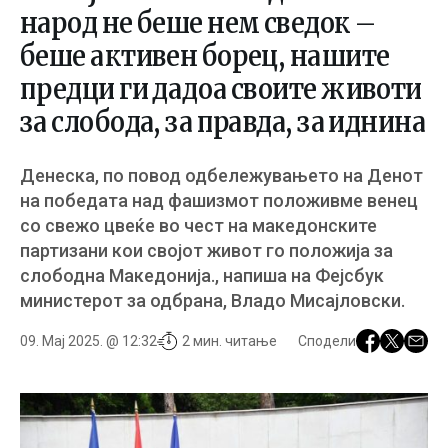
народ не беше нем сведок –
беше активен борец, нашите
предци ги дадоа своите животи
за слобода, за правда, за иднина
Денеска, по повод одбележувањето на Денот
на победата над фашизмот положивме венец
со свежо цвеќе во чест на македонските
партизани кои својот живот го положија за
слободна Македонија., напиша на Фејсбук
министерот за одбрана, Владо Мисајловски.
09. Мај 2025. @ 12:32
2 мин. читање
Сподели