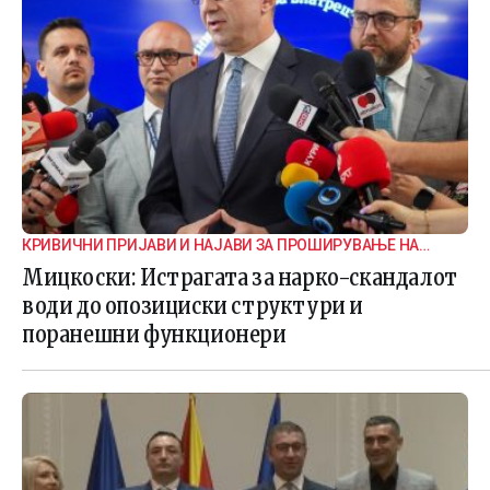
КРИВИЧНИ ПРИЈАВИ И НАЈАВИ ЗА ПРОШИРУВАЊЕ НА
ИСТРАГАТА
Мицкоски: Истрагата за нарко-скандалот
води до опозициски структури и
поранешни функционери