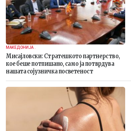
МАКЕДОНИЈА .
Мисајловски: Стратешкото партнерство,
кое беше потпишано, само ја потврдува
нашата сојузничка посветеност