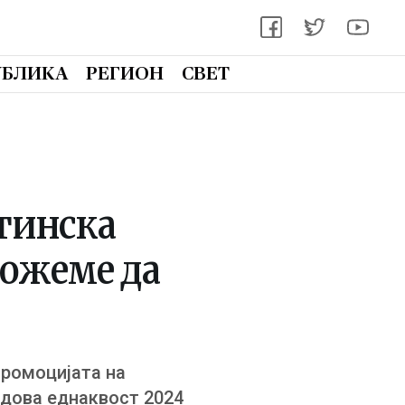
УБЛИКА
РЕГИОН
СВЕТ
стинска
можеме да
промоцијата на
одова еднаквост 2024