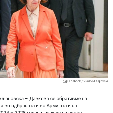
Facebook / Vlado Misajlovski
иљановска – Давкова се обративме на
 во одбраната и во Армијата и на
024 – 2028 година, напиша на својот