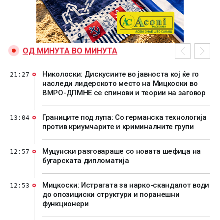
ОД МИНУТА ВО МИНУТА
Николоски: Дискусиите во јавноста кој ќе го
21:27
наследи лидерското место на Мицкоски во
ВМРО-ДПМНЕ се спинови и теории на заговор
Границите под лупа: Со германска технологија
13:04
против криумчарите и криминалните групи
Муцунски разговараше со новата шефица на
12:57
бугарската дипломатија
Мицкоски: Истрагата за нарко-скандалот води
12:53
до опозициски структури и поранешни
функционери