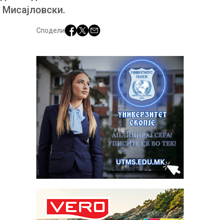
о Мисајловски.
Сподели