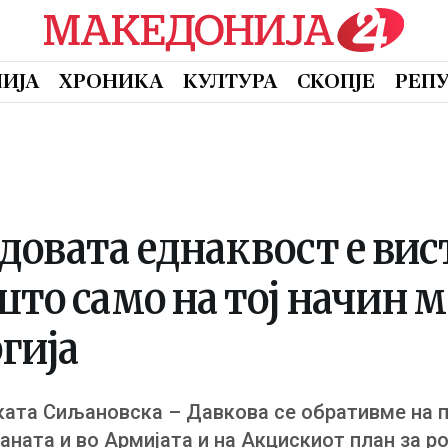
ИЈА
ХРОНИКА
КУЛТУРА
СКОПЈЕ
РЕП
довата еднаквост е ви
што само на тој начин 
гија
ката Сиљановска – Давкова се обративме на 
ната и во Армијата и на Акцискиот план за р