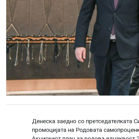
Денеска заедно со претседателката С
промоцијата на Родовата самопроценка
Акцискиот план за родова еднаквост 2