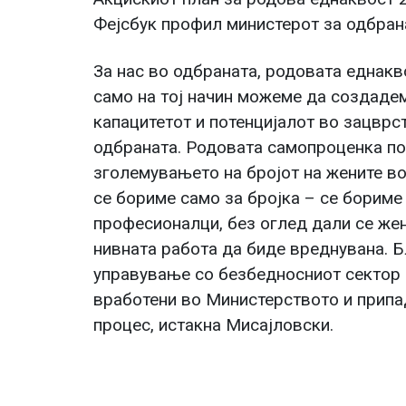
Фејсбук профил министерот за одбран
За нас во одбраната, родовата еднакв
само на тој начин можеме да создадем
капацитетот и потенцијалот во зацврс
одбраната. Родовата самопроценка по
зголемувањето на бројот на жените во 
се бориме само за бројка – се бориме
професионалци, без оглед дали се жен
нивната работа да биде вреднувана. 
управување со безбедносниот сектор 
вработени во Министерството и припад
процес, истакна Мисајловски.