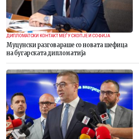
ДИПЛОМАТСКИ КОНТАКТ МЕЃУ СКОПЈЕ И СОФИЈА
Муцунски разговараше со новата шефица
на бугарската дипломатија