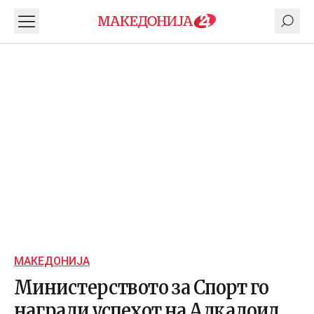
МАКЕДОНИЈА
Mинистерството за Спорт го
награди успехот на Алкалоид