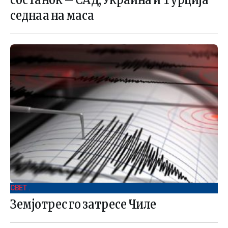
седнаа на маса
СВЕТ .
Земјотрес го затресе Чиле