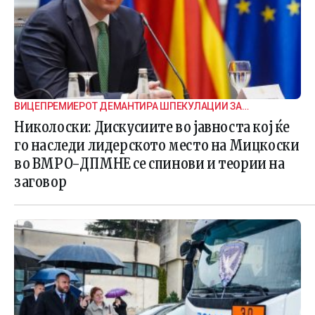
ВИЦЕПРЕМИЕРОТ ДЕМАНТИРА ШПЕКУЛАЦИИ ЗА
ВНАТРЕПАРТИСКИ ПОДЕЛБИ
Николоски: Дискусиите во јавноста кој ќе
го наследи лидерското место на Мицкоски
во ВМРО-ДПМНЕ се спинови и теории на
заговор