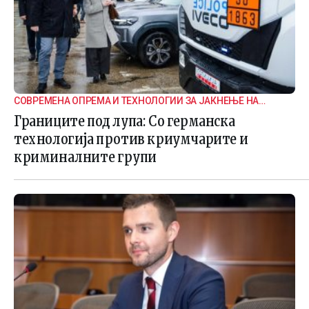
СОВРЕМЕНА ОПРЕМА И ТЕХНОЛОГИИ ЗА ЈАКНЕЊЕ НА
ГРАНИЧНАТА БЕЗБЕДНОСТ
Границите под лупа: Со германска
технологија против криумчарите и
криминалните групи