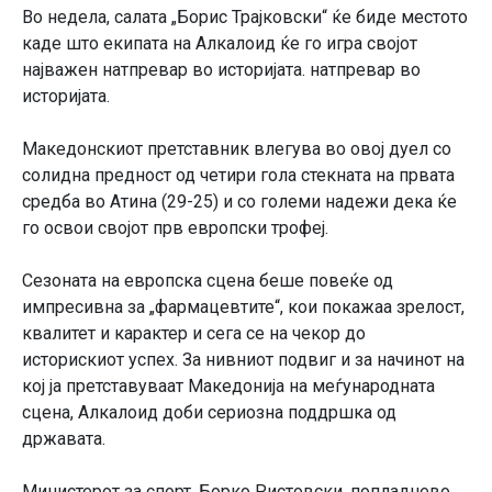
Во недела, салата „Борис Трајковски“ ќе биде местото
каде што екипата на Алкалоид ќе го игра својот
најважен натпревар во историјата. натпревар во
историјата.
Македонскиот претставник влегува во овој дуел со
солидна предност од четири гола стекната на првата
средба во Атина (29-25) и со големи надежи дека ќе
го освои својот прв европски трофеј.
Сезоната на европска сцена беше повеќе од
импресивна за „фармацевтите“, кои покажаа зрелост,
квалитет и карактер и сега се на чекор до
историскиот успех. За нивниот подвиг и за начинот на
кој ја претставуваат Македонија на меѓународната
сцена, Алкалоид доби сериозна поддршка од
државата.
Министерот за спорт, Борко Ристовски, попладнево