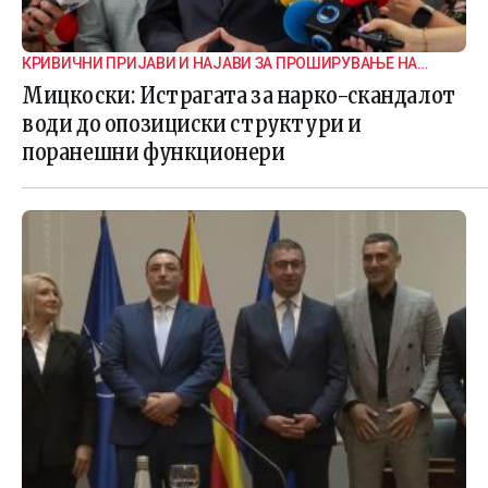
КРИВИЧНИ ПРИЈАВИ И НАЈАВИ ЗА ПРОШИРУВАЊЕ НА
ИСТРАГАТА
Мицкоски: Истрагата за нарко-скандалот
води до опозициски структури и
поранешни функционери