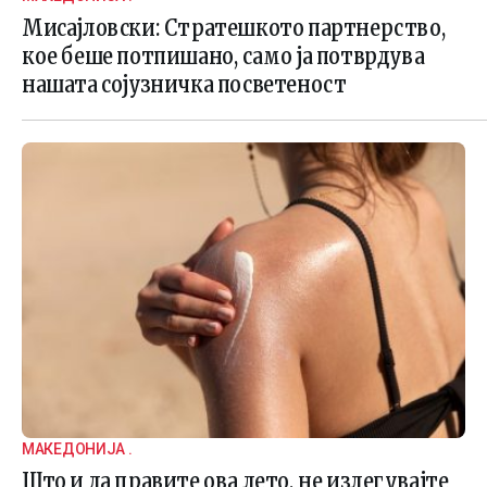
Мисајловски: Стратешкото партнерство,
кое беше потпишано, само ја потврдува
нашата сојузничка посветеност
МАКЕДОНИЈА .
Што и да правите ова лето, не излегувајте