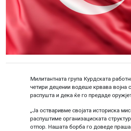
Милитантната група Курдската работни
четири децении водеше крвава војна с
распушта и дека ќе го предаде оружје
„Ја остваривме својата историска мис
распуштиме организациската структур
отпор. Нашата борба го доведе праша