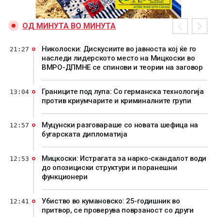
ОД МИНУТА ВО МИНУТА
Николоски: Дискусиите во јавноста кој ќе го
21:27
наследи лидерското место на Мицкоски во
ВМРО-ДПМНЕ се спинови и теории на заговор
Границите под лупа: Со германска технологија
13:04
против криумчарите и криминалните групи
Муцунски разговараше со новата шефица на
12:57
бугарската дипломатија
Мицкоски: Истрагата за нарко-скандалот води
12:53
до опозициски структури и поранешни
функционери
Убиство во кумановско: 25-годишник во
12:41
притвор, се проверува поврзаност со други