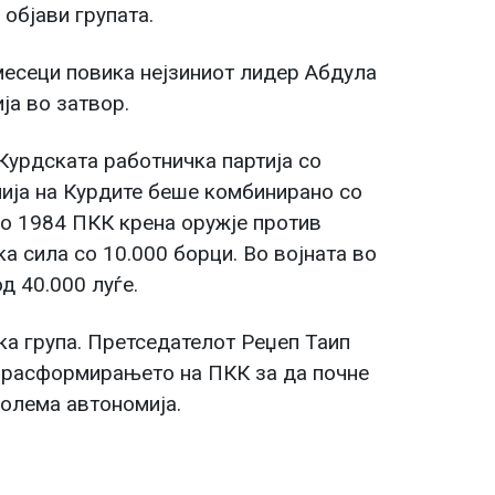
објави групата.
есеци повика нејзиниот лидер Абдула
ја во затвор.
Курдската работничка партија со
ија на Курдите беше комбинирано со
Во 1984 ПКК крена оружје против
а сила со 10.000 борци. Во војната во
д 40.000 луѓе.
ка група. Претседателот Реџеп Таип
в расформирањето на ПКК за да почне
голема автономија.