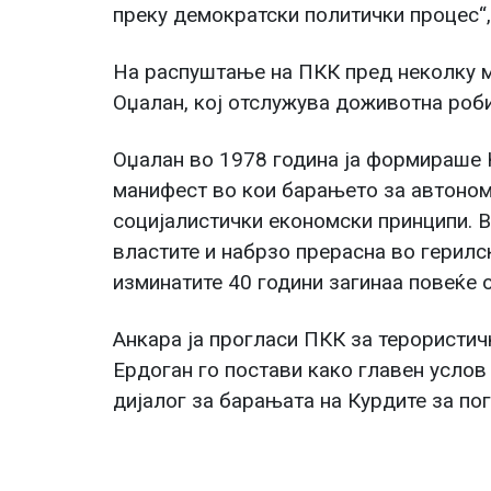
преку демократски политички процес“, 
На распуштање на ПКК пред неколку м
Оџалан, кој отслужува доживотна роби
Оџалан во 1978 година ја формираше 
манифест во кои барањето за автоном
социјалистички економски принципи. 
властите и набрзо прерасна во герилск
изминатите 40 години загинаа повеќе о
Анкара ја прогласи ПКК за терористич
Ердоган го постави како главен усло
дијалог за барањата на Курдите за по