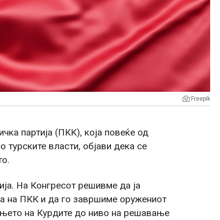
Freepik
чка партија (ПКК), која повеќе од
о турските власти, објави дека се
то.
ија. На Конгресот решивме да ја
а на ПКК и да го завршиме оружениот
њето на Курдите до ниво на решавање