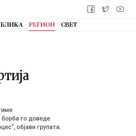
УБЛИКА
РЕГИОН
СВЕТ
ртија
тиме
 борба го доведе
ес“, објави групата.