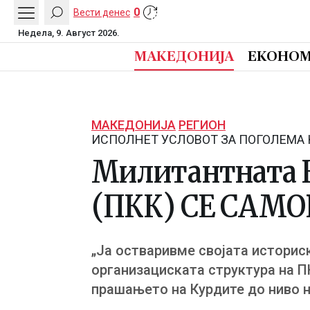
0
Вести денес
Недела, 9. Август 2026.
МАКЕДОНИЈА
ЕКОНОМ
МАКЕДОНИЈА
РЕГИОН
ИСПОЛНЕТ УСЛОВОТ ЗА ПОГОЛЕМА
Милитантната К
(ПКК) СЕ САМ
„Ја остваривме својата историс
организациската структура на П
прашањето на Курдите до ниво н