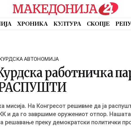
ИЈА
ХРОНИКА
КУЛТУРА
СКОПЈЕ
РЕП
 КУРДСКА АВТОНОМИЈА
урдска работничка па
ОРАСПУШТИ
ка мисија. На Конгресот решивме да ја распуш
КК и да го завршиме оружениот отпор. Нашата
а решавање преку демократски политички проц