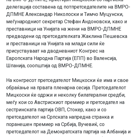
делегација составена од потпретседателите на ВМРО-
ДПМНЕ Александар Николоски и Тимчо Муцунски,
меѓународниот секретар Стефан Андоновски, како и
преставници на Унијата на жени на ВМРО-ДПМНЕ
предводени од претседателката Жаклина Пешевска
и преставници на Унијата на млади сили ќе
присуствуваат на дводневниот Конгрес на
Eвропската Народна Партија (ЕПП) во Валенсија,
Шпанија, соопштија од ВМРО-ДПМНЕ.
На конгресот претседателот Мицкоски ќе има и свое
обраќање на првата пленарна сесија. Претседателот
Мицкоски ќе одржи и неколку билатерални средби,
меѓу кои со Австрискиот премиер и претседател на
сестринската партија ОВП, Стокер, како и со
претседателот на Српската напредна странка и
поранешен премиер на Србија, Вучевиќ, со
претседателот на Демократската партија на Албанија и