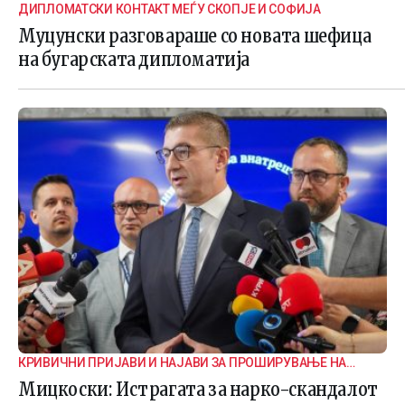
ДИПЛОМАТСКИ КОНТАКТ МЕЃУ СКОПЈЕ И СОФИЈА
Муцунски разговараше со новата шефица
на бугарската дипломатија
КРИВИЧНИ ПРИЈАВИ И НАЈАВИ ЗА ПРОШИРУВАЊЕ НА
ИСТРАГАТА
Мицкоски: Истрагата за нарко-скандалот