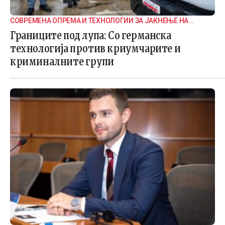
СОВРЕМЕНА ОПРЕМА И ТЕХНОЛОГИИ ЗА ЈАКНЕЊЕ НА
ГРАНИЧНАТА БЕЗБЕДНОСТ
Границите под лупа: Со германска
технологија против криумчарите и
криминалните групи