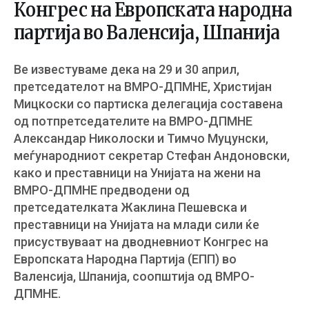
Конгрес на Европската народна
партија во Валенсија, Шпанија
Ве известуваме дека на 29 и 30 април,
претседателот на ВМРО-ДПМНЕ, Христијан
Мицкоски со партиска делегација составена
од потпретседателите на ВМРО-ДПМНЕ
Александар Николоски и Тимчо Муцунски,
меѓународниот секретар Стефан Андоновски,
како и преставници на Унијата на жени на
ВМРО-ДПМНЕ предводени од
претседателката Жаклина Пешевска и
преставници на Унијата на млади сили ќе
присуствуваат на дводневниот Конгрес на
Eвропската Народна Партија (ЕПП) во
Валенсија, Шпанија, соопштија од ВМРО-
ДПМНЕ.