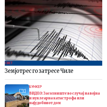
СВЕТ .
Земјотрес го затресе Чиле
БУНКЕР
ВИДЕО: Засолниште во случај на војна
и нуклеарна катастрофа или
најудобниот дом