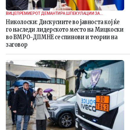
ВИЦЕПРЕМИЕРОТ ДЕМАНТИРА ШПЕКУЛАЦИИ ЗА
ВНАТРЕПАРТИСКИ ПОДЕЛБИ
Николоски: Дискусиите во јавноста кој ќе
го наследи лидерското место на Мицкоски
во ВМРО-ДПМНЕ се спинови и теории на
заговор