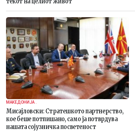
текот на целиот живот
МАКЕДОНИЈА .
Мисајловски: Стратешкото партнерство,
кое беше потпишано, само ја потврдува
нашата сојузничка посветеност