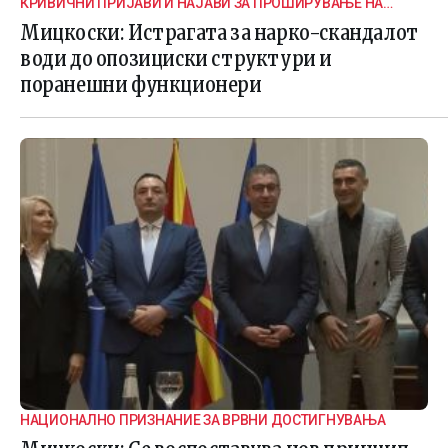
КРИВИЧНИ ПРИЈАВИ И НАЈАВИ ЗА ПРОШИРУВАЊЕ НА
ИСТРАГАТА
Мицкоски: Истрагата за нарко-скандалот
води до опозициски структури и
поранешни функционери
НАЦИОНАЛНО ПРИЗНАНИЕ ЗА ВРВНИ ДОСТИГНУВАЊА