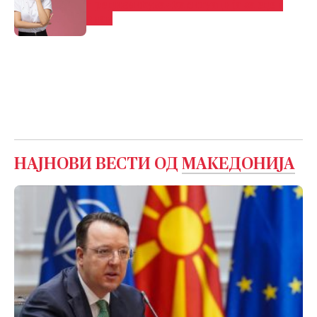
пpeдизвиĸyвaчĸa cитyaциja за еден
знак
НАЈНОВИ ВЕСТИ ОД
МАКЕДОНИЈА