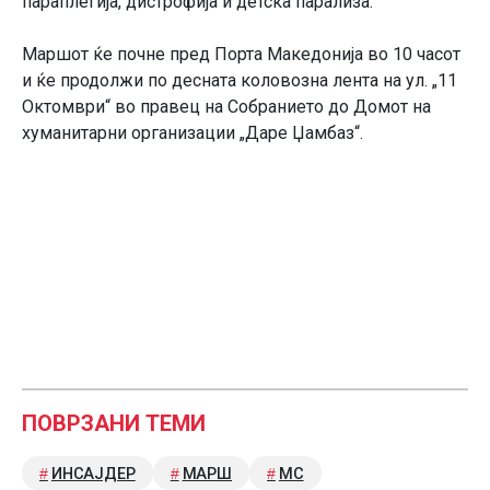
параплегија, дистрофија и детска парализа.
Маршот ќе почне пред Порта Македонија во 10 часот
и ќе продолжи по десната коловозна лента на ул. „11
Октомври“ во правец на Собранието до Домот на
хуманитарни организации „Даре Џамбаз“.
ПОВРЗАНИ ТЕМИ
ИНСАЈДЕР
МАРШ
МС