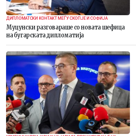
ДИПЛОМАТСКИ КОНТАКТ МЕЃУ СКОПЈЕ И СОФИЈА
Муцунски разговараше со новата шефица
на бугарската дипломатија