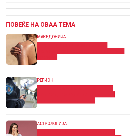
ПОВЕЌЕ НА ОВАА ТЕМА
МАКЕДОНИЈА
Што и да правите ова лето, не
излегувајте без средство за заштита
од сонце
РЕГИОН
Ученик во основно училиште во
Белград приведен откако донел
список за отстрел и нож
АСТРОЛОГИЈА
Дневен хороскоп: Нeoчeĸyвaнa и