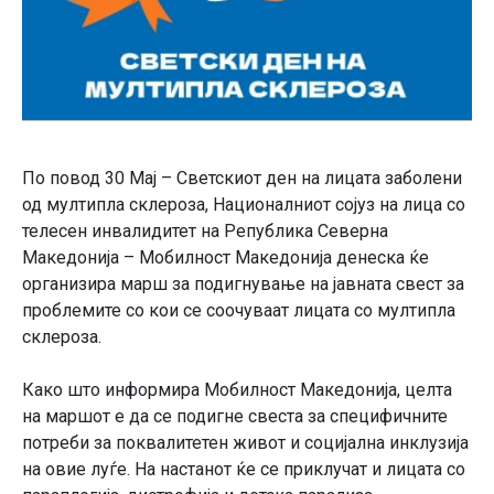
По повод 30 Мај – Светскиот ден на лицата заболени
од мултипла склероза, Националниот сојуз на лица со
телесен инвалидитет на Република Северна
Македонија – Мобилност Македонија денеска ќе
организира марш за подигнување на јавната свест за
проблемите со кои се соочуваат лицата со мултипла
склероза.
Како што информира Мобилност Македонија, целта
на маршот е да се подигне свеста за специфичните
потреби за поквалитетен живот и социјална инклузија
на овие луѓе. На настанот ќе се приклучат и лицата со