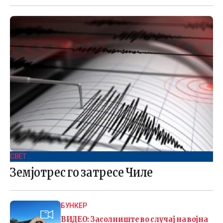
СВЕТ .
Земјотрес го затресе Чиле
БУНКЕР
ВИДЕО: Засолниште во случај на војна