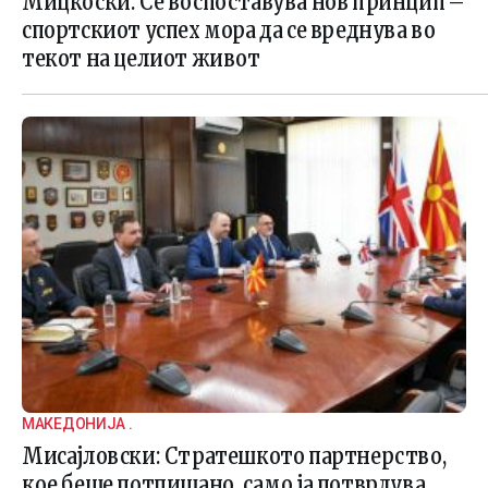
Мицкоски: Се воспоставува нов принцип –
спортскиот успех мора да се вреднува во
текот на целиот живот
МАКЕДОНИЈА .
Мисајловски: Стратешкото партнерство,
кое беше потпишано, само ја потврдува