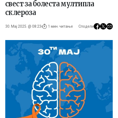
свест за болеста мултипла
склероза
30. Мај 2025. @ 08:23
1 мин. читање
Сподели