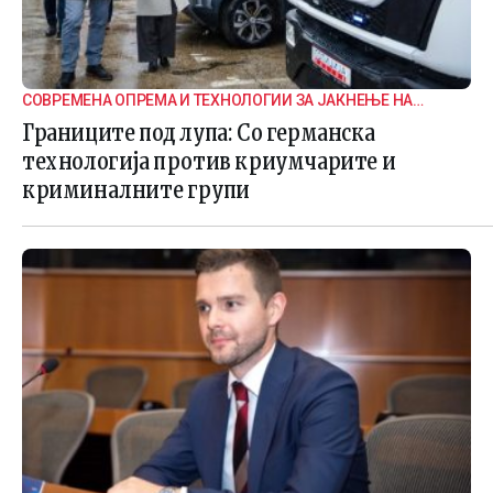
СОВРЕМЕНА ОПРЕМА И ТЕХНОЛОГИИ ЗА ЈАКНЕЊЕ НА
ГРАНИЧНАТА БЕЗБЕДНОСТ
Границите под лупа: Со германска
технологија против криумчарите и
криминалните групи