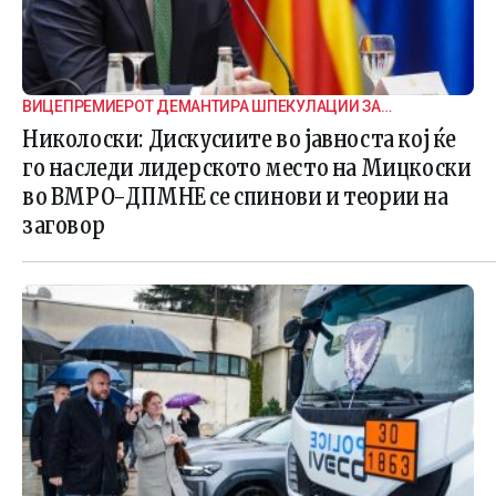
ВИЦЕПРЕМИЕРОТ ДЕМАНТИРА ШПЕКУЛАЦИИ ЗА
ВНАТРЕПАРТИСКИ ПОДЕЛБИ
Николоски: Дискусиите во јавноста кој ќе
го наследи лидерското место на Мицкоски
во ВМРО-ДПМНЕ се спинови и теории на
заговор