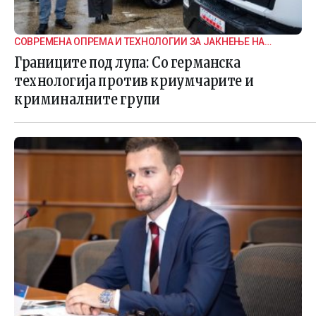
СОВРЕМЕНА ОПРЕМА И ТЕХНОЛОГИИ ЗА ЈАКНЕЊЕ НА
ГРАНИЧНАТА БЕЗБЕДНОСТ
Границите под лупа: Со германска
технологија против криумчарите и
криминалните групи