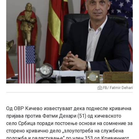
FB/ Fatmir Dehari
Од ОВР Кичево известуваат дека поднесле кривична
пријава против Фатми Дехари (51) од кичевското
село Србица поради постоење основи на сомнение за
сторено кривично дело „злоупотреба на службена
положба и овластување“ по член 353 од Кривичниот