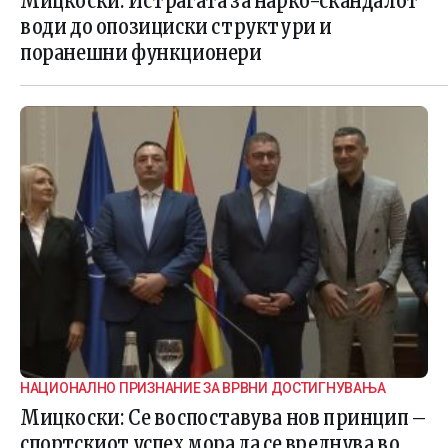
Мицкоски: Истрагата за нарко-скандалот
води до опозициски структури и
поранешни функционери
НАЦИОНАЛНО ПРИЗНАНИЕ ЗА ВРВНИ ДОСТИГНУВАЊА
Мицкоски: Се воспоставува нов принцип –
спортскиот успех мора да се вреднува во