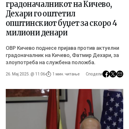
градоначалникот на Кичево,
Дехари го оштетил
општинскиот буџет за скоро 4
милиони денари
ОВР Кичево поднесе пријава против актуелни
градоначалник на Кичево, Фатмир Дехари, за
злоупотреба на службена положба.
26. Мај 2025. @ 11:06
1 мин. читање
Сподели