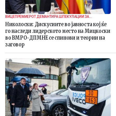
ВИЦЕПРЕМИЕРОТ ДЕМАНТИРА ШПЕКУЛАЦИИ ЗА
ВНАТРЕПАРТИСКИ ПОДЕЛБИ
Николоски: Дискусиите во јавноста кој ќе
го наследи лидерското место на Мицкоски
во ВМРО-ДПМНЕ се спинови и теории на
заговор