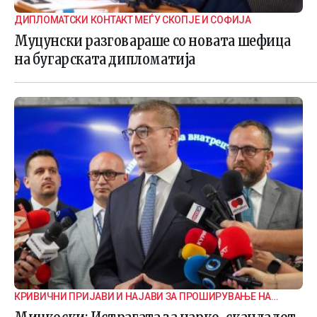
ДИПЛОМАТСКИ КОНТАКТ МЕЃУ СКОПЈЕ И СОФИЈА
Муцунски разговараше со новата шефица
на бугарската дипломатија
КРИВИЧНИ ПРИЈАВИ И НАЈАВИ ЗА ПРОШИРУВАЊЕ НА
ИСТРАГАТА