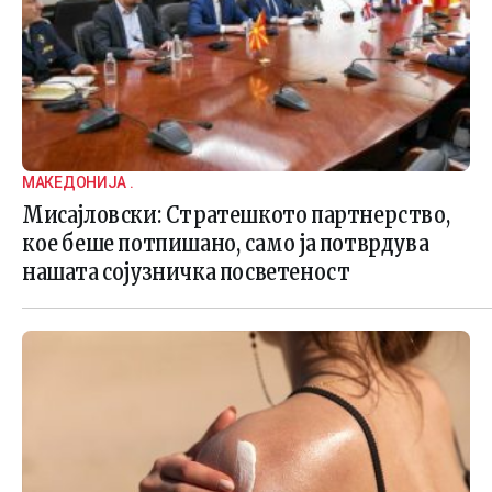
МАКЕДОНИЈА .
Мисајловски: Стратешкото партнерство,
кое беше потпишано, само ја потврдува
нашата сојузничка посветеност