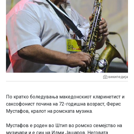
википедија
По кратко боледувања македонскиот кларинетист и
саксофонист почина на 72-годишна возраст, Ферис
Мустафов, кралот на ромската музика.
Мустафов е роден во Штип во ромско семејство на
музичари и е син на Илми Јашаров. Неговата