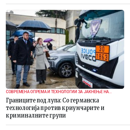
СОВРЕМЕНА ОПРЕМА И ТЕХНОЛОГИИ ЗА ЈАКНЕЊЕ НА
ГРАНИЧНАТА БЕЗБЕДНОСТ
Границите под лупа: Со германска
технологија против криумчарите и
криминалните групи