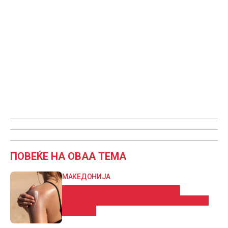
ПОВЕЌЕ НА ОВАА ТЕМА
МАКЕДОНИЈА
Што и да правите ова лето, не
излегувајте без средство за заштита
од сонце