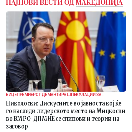
НАЈНОВИ ВЕСТИ ОД
МАКЕДОНИЈА
ВИЦЕПРЕМИЕРОТ ДЕМАНТИРА ШПЕКУЛАЦИИ ЗА
ВНАТРЕПАРТИСКИ ПОДЕЛБИ
Николоски: Дискусиите во јавноста кој ќе
го наследи лидерското место на Мицкоски
во ВМРО-ДПМНЕ се спинови и теории на
заговор