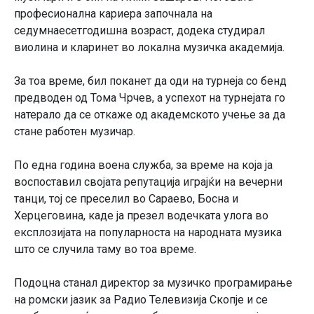
професионална кариера започнала на
седумнаесетгодишна возраст, додека студирал
виолина и кларинет во локална музичка академија.
За тоа време, бил поканет да оди на турнеја со бенд
предводен од Тома Чрчев, а успехот на турнејата го
натерало да се откаже од академското учење за да
стане работен музичар.
По една година воена служба, за време на која ја
воспоставил својата репутација играјќи на вечерни
танци, тој се преселил во Сараево, Босна и
Херцеговина, каде ја презел водечката улога во
експлозијата на популарноста на народната музика
што се случила таму во тоа време.
Подоцна станал директор за музичко програмирање
на ромски јазик за Радио Телевизија Скопје и се