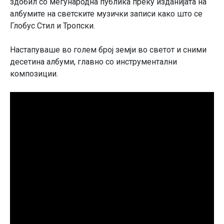
здобил со меѓународна публика преку изданијата на
албумите на светските музички записи како што се
Глобус Стил и Тропски.
Настапуваше во голем број земји во светот и сними
десетина албуми, главно со инструментални
композиции.