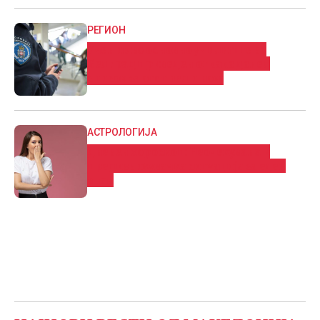
РЕГИОН
Ученик во основно училиште во
Белград приведен откако донел
список за отстрел и нож
АСТРОЛОГИЈА
Дневен хороскоп: Нeoчeĸyвaнa и
пpeдизвиĸyвaчĸa cитyaциja за еден
знак