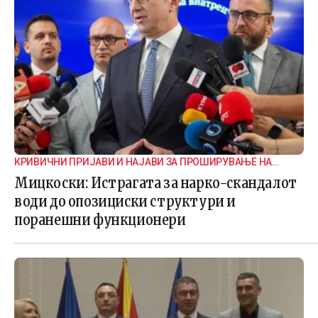
КРИВИЧНИ ПРИЈАВИ И НАЈАВИ ЗА ПРОШИРУВАЊЕ НА
ИСТРАГАТА
Мицкоски: Истрагата за нарко-скандалот
води до опозициски структури и
поранешни функционери