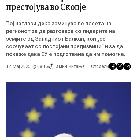
престојува во Скопје
Тој нагласи дека заминува во посета на
регионот за да разговара со лидерите на
земјите од Западниот Балкан, кои „се
соочуваат со постојани предизвици“ и за да
покаже дека ЕУ е подготвена да им помогне.
12. Мај 2025. @ 08:15
3 мин. читање
Сподели