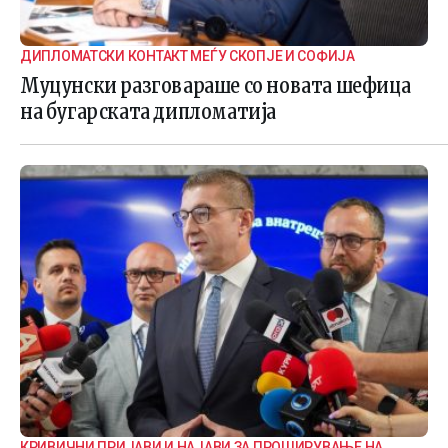
ДИПЛОМАТСКИ КОНТАКТ МЕЃУ СКОПЈЕ И СОФИЈА
Муцунски разговараше со новата шефица
на бугарската дипломатија
КРИВИЧНИ ПРИЈАВИ И НАЈАВИ ЗА ПРОШИРУВАЊЕ НА