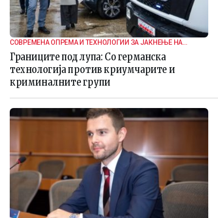
СОВРЕМЕНА ОПРЕМА И ТЕХНОЛОГИИ ЗА ЈАКНЕЊЕ НА
ГРАНИЧНАТА БЕЗБЕДНОСТ
Границите под лупа: Со германска
технологија против криумчарите и
криминалните групи