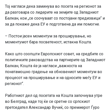
Тој нагласи дека заминува во посета на регионот за
да разговара со лидерите на земјите од Западниот
Балкан, кои „се соочуваат со постојани предизвици“ и
за да покаже дека ЕУ е подготвена да им помогне.
– Постои јасен моментум за проширување, но
моментумот бара посветеност, истакна Кошта.
Како што соопшти Европскиот совет, на средбите со
политичките раководства на партнерите од Западниот
Балкан, Кошта ќе ја нагласи „важноста на
понатамошно градење на обновениот моментум во
процесот на проширување и на односите меѓу ЕУ и
регионот“.
Работниот дел од посетата на Кошта започнува утре
во Белград, каде тој ќе се сретне со српскиот
претседател Александар Вучиќ, со премиерот Ѓуро