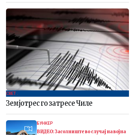
СВЕТ .
Земјотрес го затресе Чиле
БУНКЕР
ВИДЕО: Засолниште во случај на војна