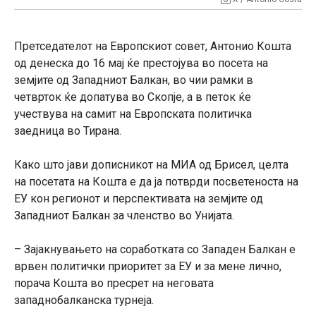
Претседателот на Европскиот совет, Антонио Кошта
од денеска до 16 мај ќе престојува во посета на
земјите од Западниот Балкан, во чии рамки в
четврток ќе допатува во Скопје, а в петок ќе
учествува на самит на Европската политичка
заедница во Тирана.
Како што јави дописникот на МИА од Брисел, целта
на посетата на Кошта е да ја потврди посветеноста на
ЕУ кон регионот и перспективата на земјите од
Западниот Балкан за членство во Унијата.
– Зајакнувањето на соработката со Западен Балкан е
врвен политички приоритет за ЕУ и за мене лично,
порача Кошта во пресрет на неговата
западнобалканска турнеја.