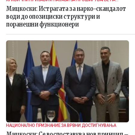
ИСТРАГАТА
Мицкоски: Истрагата за нарко-скандалот
води до опозициски структури и
поранешни функционери
НАЦИОНАЛНО ПРИЗНАНИЕ ЗА ВРВНИ ДОСТИГНУВАЊА
Мицкоски: Се воспоставува нов принцип –