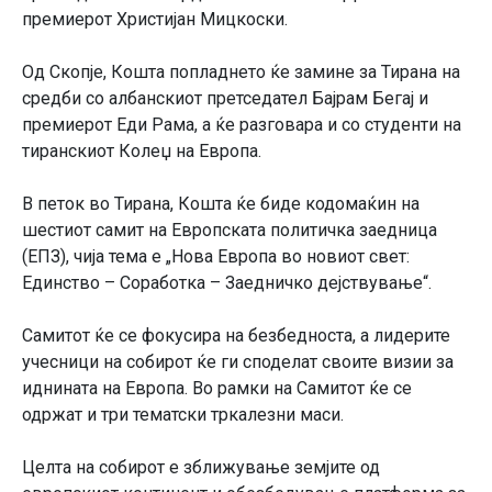
премиерот Христијан Мицкоски.
Од Скопје, Кошта попладнето ќе замине за Тирана на
средби со албанскиот претседател Бајрам Бегај и
премиерот Еди Рама, а ќе разговара и со студенти на
тиранскиот Колеџ на Европа.
В петок во Тирана, Кошта ќе биде кодомаќин на
шестиот самит на Европската политичка заедница
(ЕПЗ), чија тема е „Нова Европа во новиот свет:
Единство – Соработка – Заедничко дејствување“.
Самитот ќе се фокусира на безбедноста, а лидерите
учесници на собирот ќе ги споделат своите визии за
иднината на Европа. Во рамки на Самитот ќе се
одржат и три тематски тркалезни маси.
Целта на собирот е зближување земјите од