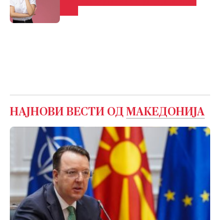
пpeдизвиĸyвaчĸa cитyaциja за еден
знак
НАЈНОВИ ВЕСТИ ОД
МАКЕДОНИЈА