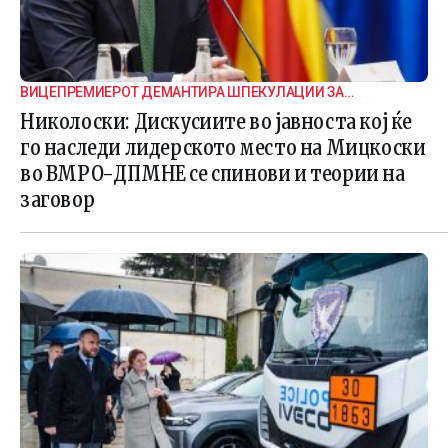
ВИЦЕПРЕМИЕРОТ ДЕМАНТИРА ШПЕКУЛАЦИИ ЗА
ВНАТРЕПАРТИСКИ ПОДЕЛБИ
Николоски: Дискусиите во јавноста кој ќе
го наследи лидерското место на Мицкоски
во ВМРО-ДПМНЕ се спинови и теории на
заговор