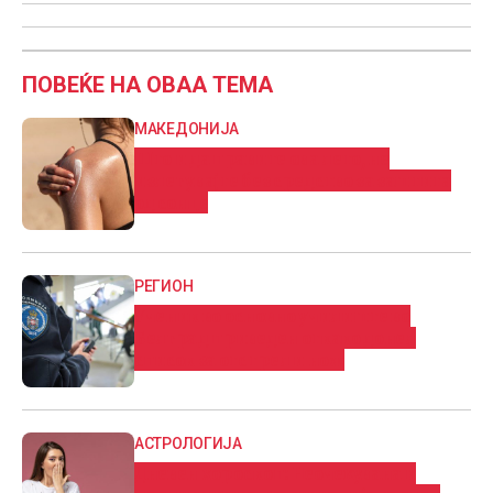
ПОВЕЌЕ НА ОВАА ТЕМА
МАКЕДОНИЈА
Што и да правите ова лето, не
излегувајте без средство за заштита
од сонце
РЕГИОН
Ученик во основно училиште во
Белград приведен откако донел
список за отстрел и нож
АСТРОЛОГИЈА
Дневен хороскоп: Нeoчeĸyвaнa и