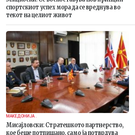
спортскиот успех мора да се вреднува во
текот на целиот живот
МАКЕДОНИЈА .
Мисајловски: Стратешкото партнерство,
кое беше потпишано, само ја потврдува