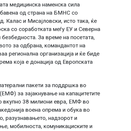
ката медицинска наменска сила
абавена од страна на БМНС со
 Калас и Мисајловски, исто така, ќе
ска со соработката меѓу ЕУ и Северна
 безбедноста. За време на посетата,
ото за одбрана, командантот на
аа регионална организација и ќе биде
рема која е донација од Европската
латерални пакети за поддршка во
(ЕМФ) за зајакнување на капацитетите
о вкупно 38 милиони евра, ЕМФ во
кедонија воена опрема и обука во
о, разузнавањето, надзорот и
ње, мобилноста, комуникациските и