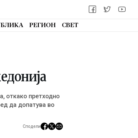
УБЛИКА
РЕГИОН
СВЕТ
кедонија
а, откако претходно
ред да допатува во
Сподели