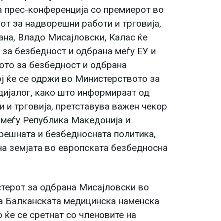
а прес-конференција со премиерот во
от за надворешни работи и трговија,
ана, Владо Мисајловски, Калас ќе
 за безбедност и одбрана меѓу ЕУ и
ото за безбедност и одбрана
ј ќе се одржи во Министерството за
дијалог, како што информираат од
 и трговија, претставува важен чекор
меѓу Република Македонија и
решната и безбедносната политика,
на земјата во европската безбедносна
стерот за одбрана Мисајловски во
на Балканската медицинска наменска
 ќе се сретнат со членовите на