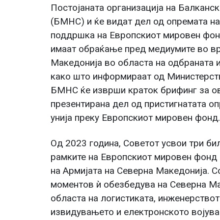
Постојаната организација на Балканс
(БМНС) и ќе видат дел од опремата н
поддршка на Европскиот мировен фонд.
имаат обраќање пред медиумите во вр
Македонија во областа на одбраната и
како што информираат од Министерств
БМНС ќе изврши краток брифинг за ов
презентирана дел од пристигнатата оп
унија преку Европскиот мировен фонд.
Од 2023 година, Советот усвои три би
рамките на Европскиот мировен фонд 
на Армијата на Северна Македонија. С
моментов ѝ обезбедува на Северна Ма
областа на логистиката, инженерствот
извидувањето и електронското војува