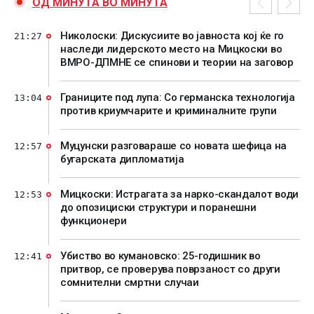
ОД МИНУТА ВО МИНУТА
Николоски: Дискусиите во јавноста кој ќе го
21:27
наследи лидерското место на Мицкоски во
ВМРО-ДПМНЕ се спинови и теории на заговор
Границите под лупа: Со германска технологија
13:04
против криумчарите и криминалните групи
Муцунски разговараше со новата шефица на
12:57
бугарската дипломатија
Мицкоски: Истрагата за нарко-скандалот води
12:53
до опозициски структури и поранешни
функционери
Убиство во кумановско: 25-годишник во
12:41
притвор, се проверува поврзаност со други
сомнителни смртни случаи