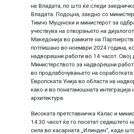
на Владата, по што ќе следи заедничк
Владата. Подоцна, заедно со министер
Тимчо Муцунски и министерот за одбр
учествува на отворањето на дијалогот
Македонија во рамките на Партнерств
потпишано во ноември 2024 година, ко
надворешни работи во 14 часот. Овој 
Министерството за надворешни работи
во продлабочувањето на соработката 
Европската Унија во областа на надво
како и во понатамошната интеграција 
архитектура.
Високата претставничка Калас и мини
14.30 часот ќе го посетат седиштето 
сила во касарната „Илинден“, каде што