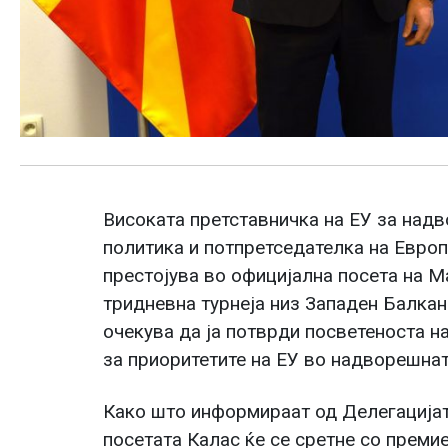
Високата претставничка на ЕУ за над
политика и потпретседателка на Европ
престојува во официјална посета на Ма
тридневна турнеја низ Западен Балкан.
очекува да ја потврди посветеноста на
за приоритетите на ЕУ во надворешнат
Како што информираат од Делегацијата
посетата Калас ќе се сретне со преми