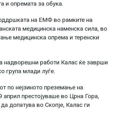
а и опремата за обука.
поддршката на ЕМФ во рамките на
анската медицинска наменска сила, во
вање медицинска опрема и теренски
за надворешни работи Калас ќе заврши
о група млади луѓе.
нот по нејзиното преземање на
9 април престојуваше во Црна Гора,
да допатува во Скопје, Калас ги