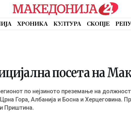
ИЈА
ХРОНИКА
КУЛТУРА
СКОПЈЕ
РЕП
фицијална посета на Ма
 регионот по нејзиното преземање на должност
 Црна Гора, Албанија и Босна и Херцеговина. П
 и Приштина.