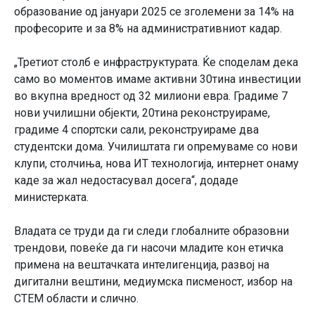
образование од јануари 2025 се зголемени за 14% на
професорите и за 8% на административниот кадар.
„Третиот столб е инфраструктурата. Ќе споделам дека
само во моментов имаме активни 30тина инвестиции
во вкупна вредност од 32 милиони евра. Градиме 7
нови училишни објекти, 20тина реконструираме,
градиме 4 спортски сали, реконструираме два
студентски дома. Училиштата ги опремуваме со нови
клупи, столчиња, нова ИТ технологија, интернет онаму
каде за жал недостасувал досега“, додаде
министерката.
Владата се труди да ги следи глобалните образовни
трендови, повеќе да ги насочи младите кон етичка
примена на вештачката интелигенција, развој на
дигитални вештини, медиумска писменост, избор на
СТЕМ области и слично.