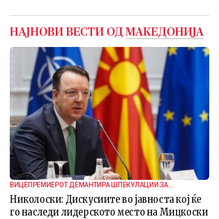
НАЈНОВИ ВЕСТИ ОД
МАКЕДОНИЈА
ВИЦЕПРЕМИЕРОТ ДЕМАНТИРА ШПЕКУЛАЦИИ ЗА
ВНАТРЕПАРТИСКИ ПОДЕЛБИ
Николоски: Дискусиите во јавноста кој ќе
го наследи лидерското место на Мицкоски