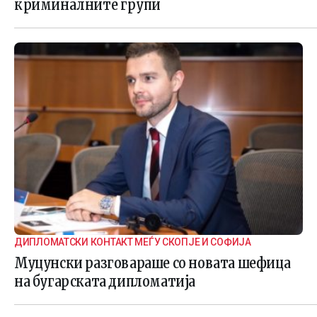
криминалните групи
ДИПЛОМАТСКИ КОНТАКТ МЕЃУ СКОПЈЕ И СОФИЈА
Муцунски разговараше со новата шефица
на бугарската дипломатија