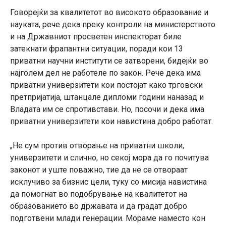
Говорејќи за квалитетот во високото образование и
науката, рече дека преку контроли на министерството
и на Државниот просветен инспекторат биле
затекнати фрапантни ситуации, поради кои 13
приватни научни институти се затворени, бидејќи во
најголем дел не работеле по закон. Рече дека има
приватни универзитети кои постојат како трговски
претпријатија, штанцале дипломи години наназад и
Владата им се спротивстави. Но, посочи и дека има
приватни универзитети кои навистина добро работат.
„Не сум против отворање на приватни школи,
универзитети и слично, но секој мора да го почитува
законот и уште поважно, тие да не се отвораат
исклучиво за бизнис цели, туку со мисија навистина
да помогнат во подобрување на квалитетот на
образованието во државата и да градат добро
подготвени млади генерации. Мораме наместо кон