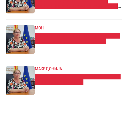
завршената учебна година, сите
заедно продолжуваме со промените
за поквалитетно образование
МОН
Јаневска: Сериозно се обидуваме да го
намалиме одливот на студенти
МАКЕДОНИЈА
Јаневска: Не очекуваме наставниците
да останат без часови