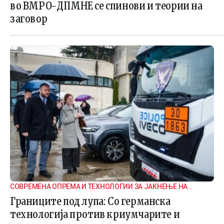
во ВМРО-ДПМНЕ се спинови и теории на
заговор
СОВРЕМЕНА ОПРЕМА И ТЕХНОЛОГИИ ЗА ЈАКНЕЊЕ НА
ГРАНИЧНАТА БЕЗБЕДНОСТ
Границите под лупа: Со германска
технологија против криумчарите и