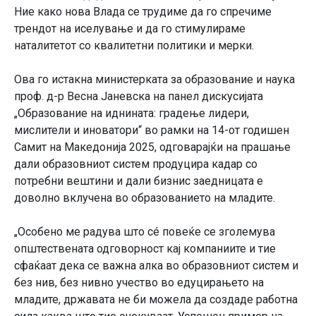
Ние како нова Влада се трудиме да го спречиме
трендот на иселување и да го стимулираме
наталитетот со квалитетни политики и мерки.
Ова го истакна министерката за образование и наука
проф. д-р Весна Јаневска на панел дискусијата
„Образование на иднината: градење лидери,
мислители и иноватори“ во рамки на 14-от годишен
Самит на Македонија 2025, одговарајќи на прашање
дали образовниот систем продуцира кадар со
потребни вештини и дали бизнис заедницата е
доволно вклучена во образованието на младите.
„Особено ме радува што сé повеќе се зголемува
општествената одговорност кај компаниите и тие
сфаќаат дека се важна алка во образовниот систем и
без нив, без нивно учество во едуцирањето на
младите, државата не би можела да создаде работна