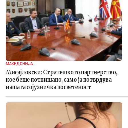
МАКЕДОНИЈА .
Мисајловски: Стратешкото партнерство,
кое беше потпишано, само ја потврдува
нашата сојузничка посветеност