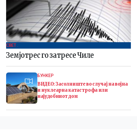
СВЕТ .
Земјотрес го затресе Чиле
БУНКЕР
ВИДЕО: Засолниште во случај на војна
и нуклеарна катастрофа или
најудобниот дом