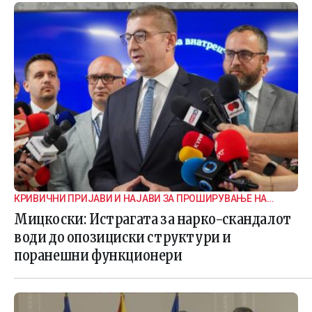
КРИВИЧНИ ПРИЈАВИ И НАЈАВИ ЗА ПРОШИРУВАЊЕ НА
ИСТРАГАТА
Мицкоски: Истрагата за нарко-скандалот
води до опозициски структури и
поранешни функционери