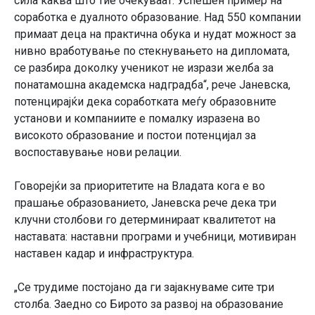
сила каква што тие очекуваат. Успешен пример на
соработка е дуалното образование. Над 550 компании
примаат деца на практична обука и нудат можност за
нивно вработување по стекнувањето на дипломата,
се разбира доколку ученикот не изрази желба за
понатамошна академска надградба“, рече Јаневска,
потенцирајќи дека соработката меѓу образовните
установи и компаниите е помалку изразена во
високото образование и постои потенцијал за
воспоставување нови релации.
Говорејќи за приоритетите на Владата кога е во
прашање образованието, Јаневска рече дека три
клучни столбови го детерминираат квалитетот на
наставата: наставни програми и учебници, мотивиран
наставен кадар и инфраструктура.
„Се трудиме постојано да ги зајакнуваме сите три
столба. Заедно со Бирото за развој на образование