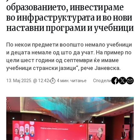
образованието, инвестираме
во инфраструктурата и во нови
наставни програми и учебници
По некои предмети воопшто немало учебници
и децата немале од што да учат. На пример по
цели шест години од септември ќе имаме
учебници странски јазици“, рече Јаневска.
13. Мај 2025. @ 12:42
4 мин. читање
Сподели