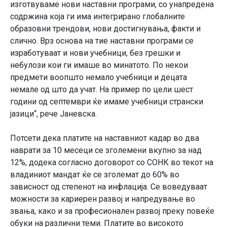
изготвуваме нови наставни програми, со унапредена
содржина која ги има интегрирано глобалните
образовни трендови, нови достигнувања, факти и
слично. Врз основа на тие наставни програми се
изработуваат и нови учебници, без грешки и
небулози кои ги имаше во минатото. По некои
предмети воопшто немало учебници и децата
немале од што да учат. На пример по цели шест
години од септември ќе имаме учебници странски
јазици“, рече Јаневска.
Потсети дека платите на наставниот кадар во два
наврати за 10 месеци се зголемени вкупно за над
12%, додека согласно договорот со СОНК во текот на
владиниот мандат ќе се зголемат до 60% во
зависност од степенот на инфлација. Се воведуваат
можности за кариерен развој и напредување во
звања, како и за професионален развој преку повеќе
обуки на различни теми. Платите во високото