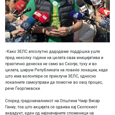
-Како ЗЕЛС апсолутно дадодвме поддршка уште
пред неколку години на целата оваа иницијатива и
практично денеска не само во Скопје, туку и во
целата, ширум Републиката на повеќе локации, каде
што има волонтери се приклучи ЗЕЛС, односно
локалните самоуправи да помогне во овој процес,
рече Ѓеоргиевски.
Според градоначалникот на Општина Чаир Висар
Ганиу, тоа што акцијата се одвива кај Скопскиот
аквадукт, еден од најзначајните споменици на