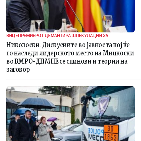
ВИЦЕПРЕМИЕРОТ ДЕМАНТИРА ШПЕКУЛАЦИИ ЗА
ВНАТРЕПАРТИСКИ ПОДЕЛБИ
Николоски: Дискусиите во јавноста кој ќе
го наследи лидерското место на Мицкоски
во ВМРО-ДПМНЕ се спинови и теории на
заговор