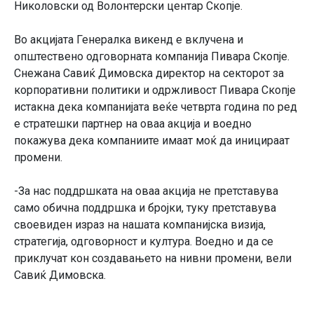
Николовски од Волонтерски центар Скопје.
Во акцијата Генералка викенд е вклучена и
општествено одговорната компанија Пивара Скопје.
Снежана Савиќ Димовска директор на секторот за
корпоративни политики и одржливост Пивара Скопје
истакна дека компанијата веќе четврта година по ред
е стратешки партнер на оваа акција и воедно
покажува дека компаниите имаат моќ да иницираат
промени.
-За нас поддршката на оваа акција не претставува
само обична поддршка и бројки, туку претставува
своевиден израз на нашата компанијска визија,
стратегија, одговорност и култура. Воедно и да се
приклучат кон создавањето на нивни промени, вели
Савиќ Димовска.