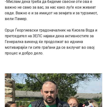
-Мислам дека треба да бидеме свесни оти ова е
важно не само за вас, за нас како луѓе кои живеат
овде. Важно е и за имиџот на земјата и за турзимот,
вели Памер.
Орце Ѓеоргиевски градоначалник на Кисела Вода и
претседател на ЗЕЛС најави дека активностите за
Генералка викенд ќе продолжат во иднина
мотивирајќи ги сите граѓани да се вклучат во овој
процес и добро дело.