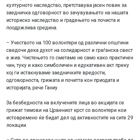
културното наследство, претставува јасен повик за
заедничка одговорност во зачувувањето на нашата
историско наследство и градењето на почиста и
поодржлива средина.
– Учеството на 100 волонтери од различни општини
сведочи дека духот на солидарност и граѓанска свест
е жив. Чистењето го сметаме не само како практичен
чин, туку и како симболичен и едукативен акт преку
кој ги истакнуваме заедничките вредости,
одговорноста, грижата и почитта кон приодата и
историјата, рече Ганиу.
За безбедноста на вклучените лица во акцијата се
грижат тимови на Црвениот крст со волонтери кои
истовремено ќе бидат дел од активностите на сите 29
локации.