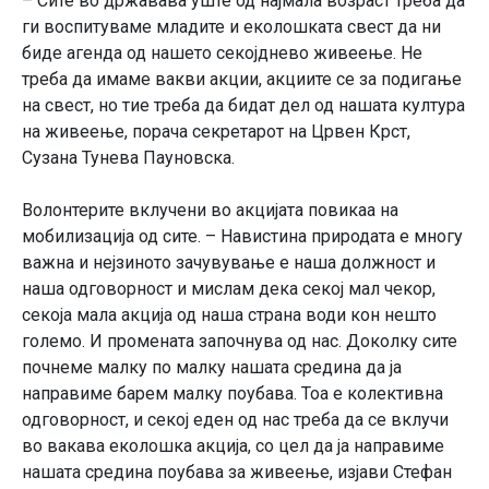
– Сите во државава уште од најмала возраст треба да
ги воспитуваме младите и еколошката свест да ни
биде агенда од нашето секојднево живеење. Не
треба да имаме вакви акции, акциите се за подигање
на свест, но тие треба да бидат дел од нашата култура
на живеење, порача секретарот на Црвен Крст,
Сузана Тунева Пауновска.
Волонтерите вклучени во акцијата повикаа на
мобилизација од сите. – Навистина природата е многу
важна и нејзиното зачувување е наша должност и
наша одговорност и мислам дека секој мал чекор,
секоја мала акција од наша страна води кон нешто
големо. И промената започнува од нас. Доколку сите
почнеме малку по малку нашата средина да ја
направиме барем малку поубава. Тоа е колективна
одговорност, и секој еден од нас треба да се вклучи
во вакава еколошка акција, со цел да ја направиме
нашата средина поубава за живеење, изјави Стефан