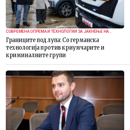
СОВРЕМЕНА ОПРЕМА И ТЕХНОЛОГИИ ЗА ЈАКНЕЊЕ НА
ГРАНИЧНАТА БЕЗБЕДНОСТ
Границите под лупа: Со германска
технологија против криумчарите и
криминалните групи