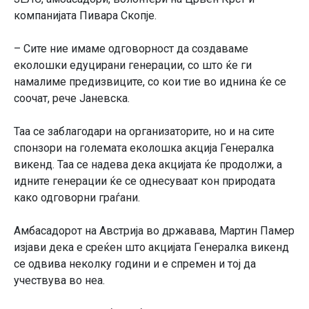
компанијата Пивара Скопје.
– Сите ние имаме одговорност да создаваме
еколошки едуцирани генерации, со што ќе ги
намалиме предизвиците, со кои тие во иднина ќе се
соочат, рече Јаневска.
Таа се заблагодари на организаторите, но и на сите
спонзори на големата еколошка акција Генералка
викенд. Таа се надева дека акцијата ќе продолжи, а
идните генерации ќе се однесуваат кон природата
како одговорни граѓани.
Амбасадорот на Австрија во државава, Мартин Памер
изјави дека е среќен што акцијата Генералка викенд
се одвива неколку години и е спремен и тој да
учествува во неа.