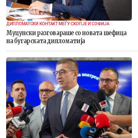
ДИПЛОМАТСКИ КОНТАКТ МЕЃУ СКОПЈЕ И СОФИЈА
Муцунски разговараше со новата шефица
на бугарската дипломатија