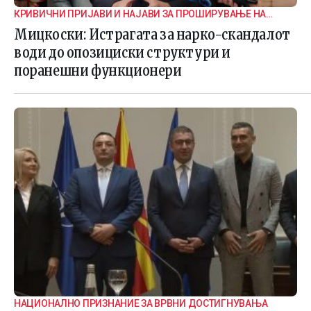
КРИВИЧНИ ПРИЈАВИ И НАЈАВИ ЗА ПРОШИРУВАЊЕ НА
ИСТРАГАТА
Мицкоски: Истрагата за нарко-скандалот
води до опозициски структури и
поранешни функционери
НАЦИОНАЛНО ПРИЗНАНИЕ ЗА ВРВНИ ДОСТИГНУВАЊА