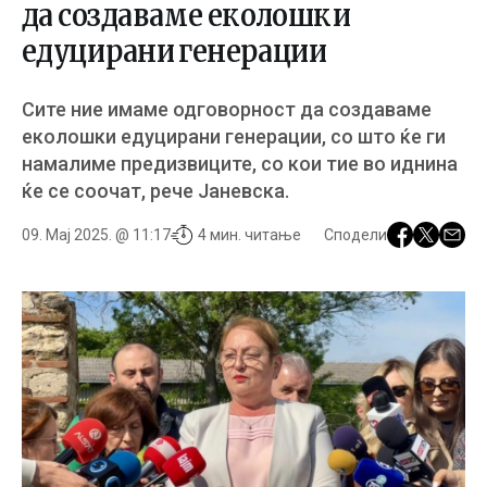
да создаваме еколошки
едуцирани генерации
Сите ние имаме одговорност да создаваме
еколошки едуцирани генерации, со што ќе ги
намалиме предизвиците, со кои тие во иднина
ќе се соочат, рече Јаневска.
09. Мај 2025. @ 11:17
4 мин. читање
Сподели