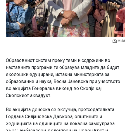
МИА
Образовниот систем преку теми и содржини во
наставните програми ги образува младите да бидат
еколошки едуцирани, истакна министерката за
образование и наука, Весна Јаневска при учеството
во акцијата Генералка викенд во Скопје кај
Скопскиот аквадукт.
Во акцијата денеска се вклучија, претседателката
Гордана Силјановска Давкова, општините и
Зеднициата на единиците на локална самоуправа
ЗЕЛС, амбасадори, волонтери на Црвен Крст и