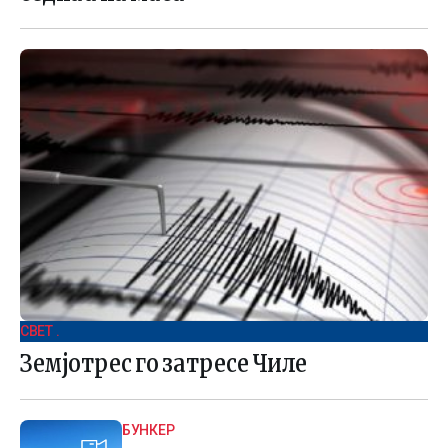
СВЕТ .
Земјотрес го затресе Чиле
БУНКЕР