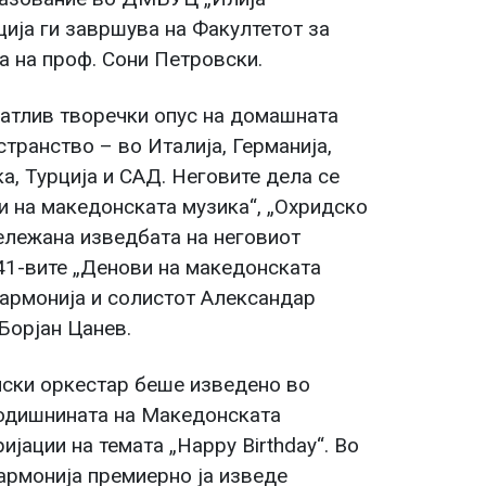
ција ги завршува на Факултетот за
а на проф. Сони Петровски.
натлив творечки опус на домашната
странство – во Италија, Германија,
а, Турција и САД. Неговите дела се
и на македонската музика“, „Охридско
бележана изведбата на неговиот
41-вите „Денови на македонската
хармонија и солистот Александар
Борјан Цанев.
иски оркестар беше изведено во
-годишнината на Македонската
јации на темата „Happy Birthday“. Во
армонија премиерно ја изведе