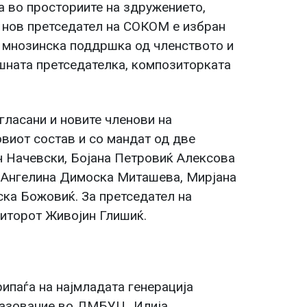
а во просториите на здружението,
 нов претседател на СОКОМ е избран
 мнозинска поддршка од членството и
ешната претседателка, композиторката
гласани и новите членови на
виот состав и со мандат од две
н Начевски, Бојана Петровиќ Алексова
е Ангелина Димоска Миташева, Мирјана
ка Божовиќ. За претседател на
иторот Живојин Глишиќ.
ипаѓа на најмладата генерација
разование во ДМБУЦ „Илија