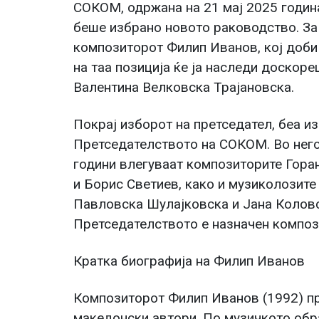
СОКОМ, одржана на 21 мај 2025 годин
беше избрано новото раководство. За
композиторот Филип Иванов, кој доби
на таа позиција ќе ја наследи доскор
Валентина Велковска Трајановска.
Покрај изборот на претседател, беа из
Претседателството на СОКОМ. Во него
години влегуваат композиторите Гора
и Борис Светиев, како и музиколозит
Павловска Шулајковска и Јана Коловс
Претседателството е назначен композ
Кратка биографија на Филип Иванов
Композиторот Филип Иванов (1992) пр
македонски автори. По музичкото об