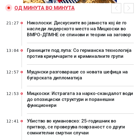
ОД МИНУТА ВО МИНУТА
Николоски: Дискусиите во јавноста кој ќе го
21:27
наследи лидерското место на Мицкоски во
ВМРО-ДПМНЕ се спинови и теории на заговор
Границите под лупа: Со германска технологија
13:04
против криумчарите и криминалните групи
Муцунски разговараше со новата шефица на
12:57
бугарската дипломатија
Мицкоски: Истрагата за нарко-скандалот води
12:53
до опозициски структури и поранешни
функционери
Убиство во кумановско: 25-годишник во
12:41
притвор, се проверува поврзаност со други
сомнителни смртни случаи