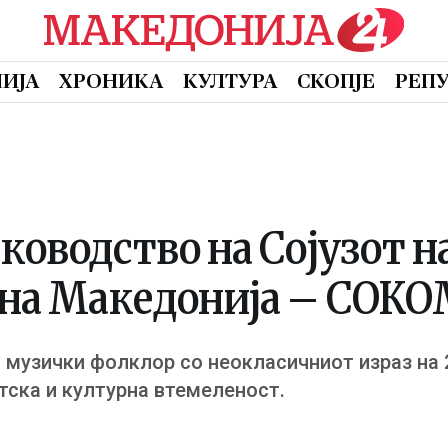
ИЈА
ХРОНИКА
КУЛТУРА
СКОПЈЕ
РЕП
ководство на Сојузот н
на Македонија – СОК
 музички фолклор со неокласичниот израз на 2
тска и културна втемеленост.