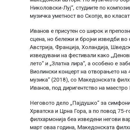
Николовски-Луј“, студиите по компози
музичка уметност во Скопје, во класат
Иванов е присутен со широк и препоз
сцена, но бележи и бројни изведби во 
Австрија, Франција, Холандија, Шведск
изведувани на фестивали како „Денов
лето“ и „Златна лира“, а особено е за
Виолински концерт на отворањето на 
музика“ (2018), со Македонската фил
Иванов, под диригентство на маестро 
Неговото дело „Пајдушко“ за симфон
Хрватска и Црна Гора, а по повод 75
филхармонија беа изведени негови вари
март оваа година, Македонската филх