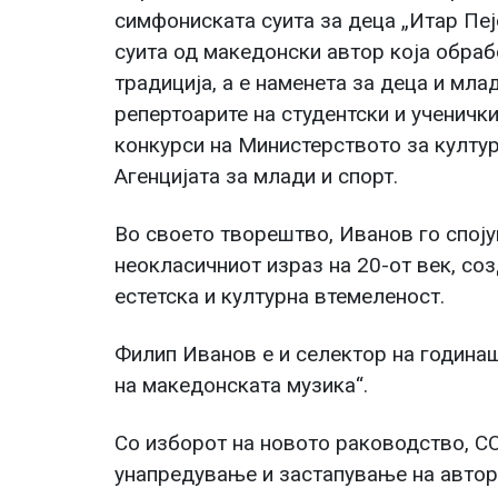
симфониската суита за деца „Итар Пеј
суита од македонски автор која обра
традиција, а е наменета за деца и мла
репертоарите на студентски и ученички
конкурси на Министерството за култу
Агенцијата за млади и спорт.
Во своето творештво, Иванов го спој
неокласичниот израз на 20-от век, со
естетска и културна втемеленост.
Филип Иванов е и селектор на година
на македонската музика“.
Со изборот на новото раководство, С
унапредување и застапување на автор