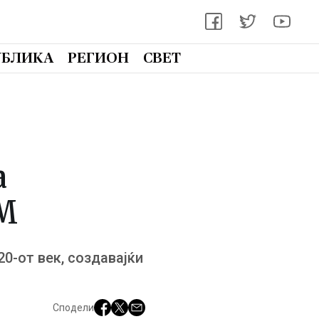
УБЛИКА
РЕГИОН
СВЕТ
а
ОМ
0-от век, создавајќи
Сподели