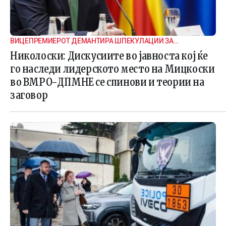
ВИЦЕПРЕМИЕРОТ ДЕМАНТИРА ШПЕКУЛАЦИИ ЗА
ВНАТРЕПАРТИСКИ ПОДЕЛБИ
Николоски: Дискусиите во јавноста кој ќе
го наследи лидерското место на Мицкоски
во ВМРО-ДПМНЕ се спинови и теории на
заговор