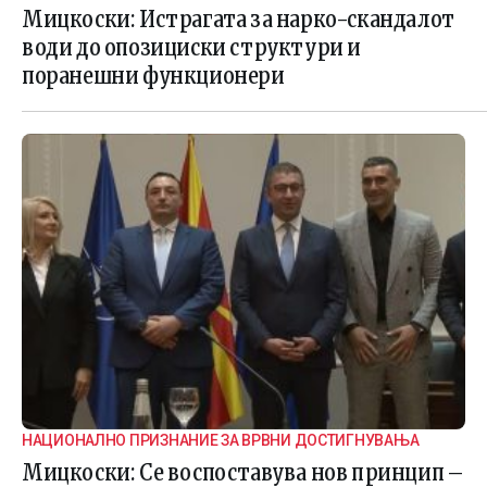
ИСТРАГАТА
Мицкоски: Истрагата за нарко-скандалот
води до опозициски структури и
поранешни функционери
НАЦИОНАЛНО ПРИЗНАНИЕ ЗА ВРВНИ ДОСТИГНУВАЊА
Мицкоски: Се воспоставува нов принцип –