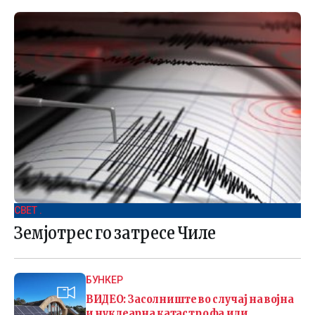
СВЕТ .
Земјотрес го затресе Чиле
БУНКЕР
ВИДЕО: Засолниште во случај на војна
и нуклеарна катастрофа или