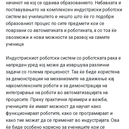
начинот на кој се одвива образованието. Набавката и
поставувањето на комплексен индустриски роботски
систем во училиштето е нешто што ќе го подобри
образовниот процес по сите предмети кои се
поврзани со автоматиката и роботиката, а со тоа ќе
овозможи и нови можности за развој на самите
ученици.
Индустрискиот роботски систем со роботската рака е
напреден уред кој може да извршува различни
задачи со голема прецизност. Таа ќе биде користена
за демонстрации на механизмите на движење кај
најкомплексните роботи и за демонстрација на
интегрирање на роботи во автоматизацијата на
процесите. Преку практични примери и вежби,
учениците ќе имаат можност да научат како
функционираат роботите, како се програмираат и
како тие можат да се применат во индустријата. Ова
ќе биде особено корисно за учениците кои се