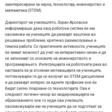
заинтересирани за наука, технологија, инженерство и
математика (STEM).
Директорот на училиштето, Зоран Арсовски
информираше дека овој роботски систем ќе им
овозможи на учениците да развијат вештини во
решавање проблеми, критичко размислување и
тимска работа. Со практичните активности, учениците
ќе имаат можност да учат на интерактивен начин и да
се запознаат со основите на инженерството и
програмирањето. Интеграцијата на роботската рака во
наставата ќе ја зголеми мотивацијата на учениците,
поттикнувајќи ги да се вклучат во STEM дисциплини
и да развијат интерес за идните професии кои ќе
бидат силно поврзани со технологијата. Ова е
следниот логичен чекор во модернизацијата на
образованието кое го нуди ова училиште,
овозможувајќи им на учениците да се подготват за