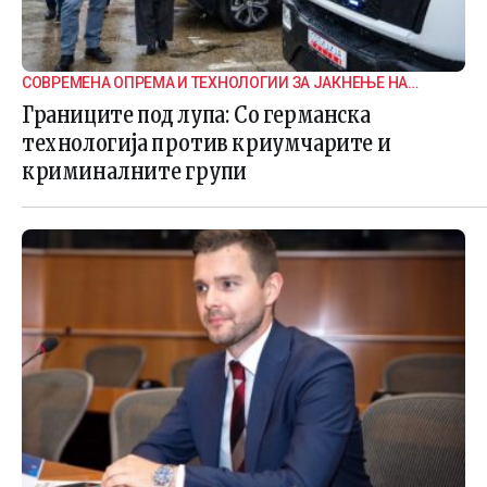
СОВРЕМЕНА ОПРЕМА И ТЕХНОЛОГИИ ЗА ЈАКНЕЊЕ НА
ГРАНИЧНАТА БЕЗБЕДНОСТ
Границите под лупа: Со германска
технологија против криумчарите и
криминалните групи