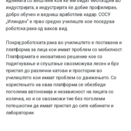
иднината со вештини кои ќе им бидат неопходни во
индустријата, а индустријата ќе добие профилиран,
добро обучен и веднаш вработлив кадар. СОСУ
„Илинден“ е прво средно училиште кое поседува
роботска рака од ваков вид.
Покрај роботската рака во училиштето е поставена и
платформа за лица кои имаат проблем со мобилност.
Платформата е иновативно решение кое со
подигнување и спуштање овозможува лесен и брз
пристап до различни катови и простории во
училиштето кои имаат проблем со движењето. Со
користењето на оваа платформа се обезбеди
поголема автономија и независност на лицата со
количка, но и се овозможи тие без поголеми
потешкотии да имаат пристап до сите кабинети и
лаборатории.