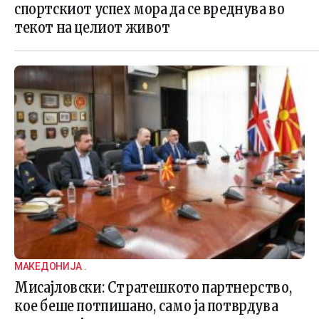
спортскиот успех мора да се вреднува во
текот на целиот живот
МАКЕДОНИЈА .
Мисајловски: Стратешкото партнерство,
кое беше потпишано, само ја потврдува