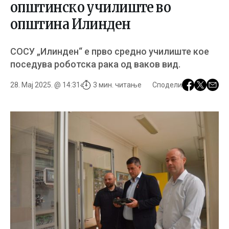
општинско училиште во
општина Илинден
СОСУ „Илинден“ е прво средно училиште кое
поседува роботска рака од ваков вид.
28. Мај 2025. @ 14:31
3 мин. читање
Сподели