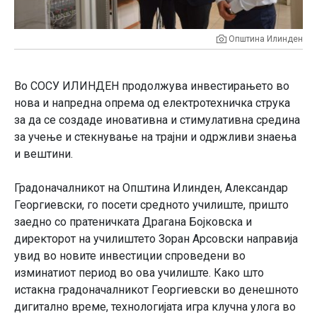
Општина Илинден
Во СОСУ ИЛИНДЕН продолжува инвестирањето во
нова и напредна опрема од електротехничка струка
за да се создаде иновативна и стимулативна средина
за учење и стекнување на трајни и одржливи знаења
и вештини.
Градоначалникот на Општина Илинден, Александар
Георгиевски, го посети средното училиште, пришто
заедно со пратеничката Драгана Бојковска и
директорот на училиштето Зоран Арсовски направија
увид во новите инвестиции спроведени во
изминатиот период во ова училиште. Како што
истакна градоначалникот Георгиевски во денешното
дигитално време, технологијата игра клучна улога во