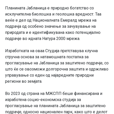
Планината Јабланица е природно богатство со
исклучителна биолошка и геолошка вредност. Таа
веќе е дел од Националната Емералд мрежа на
подрачја од особено значење за зачувување на
природата и е идентификувана како потенцијално
подрачје во идната Натура 2000 мрежа.
Изработката на оваа Студија претставува клучна
стручна основа за натамошната постапка за
прогласување на Јабланица за заштитено подрачје, со
што ќе се овозможи долгорочна заштита и одржливо
управување со еден од највредните природни
региони во земјата.
Во 2023 од страна на МЖСПП беше финансирана и
изработена социо-економска студија за
прогласување на планината Јабланица за заштитено
подрачје, односно национален парк, како што е делот