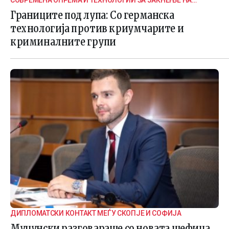
СОВРЕМЕНА ОПРЕМА И ТЕХНОЛОГИИ ЗА ЈАКНЕЊЕ НА
ГРАНИЧНАТА БЕЗБЕДНОСТ
Границите под лупа: Со германска
технологија против криумчарите и
криминалните групи
ДИПЛОМАТСКИ КОНТАКТ МЕЃУ СКОПЈЕ И СОФИЈА
Муцунски разговараше со новата шефица