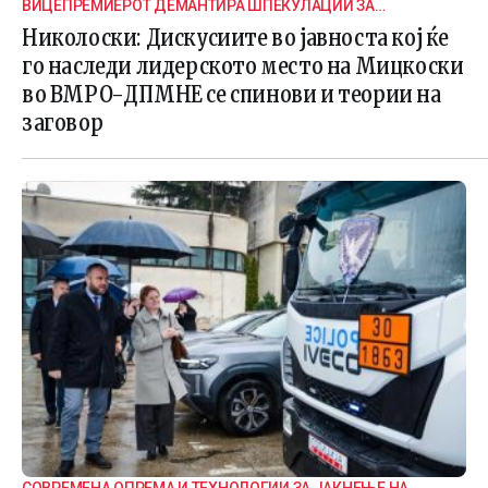
ВИЦЕПРЕМИЕРОТ ДЕМАНТИРА ШПЕКУЛАЦИИ ЗА
ВНАТРЕПАРТИСКИ ПОДЕЛБИ
Николоски: Дискусиите во јавноста кој ќе
го наследи лидерското место на Мицкоски
во ВМРО-ДПМНЕ се спинови и теории на
заговор