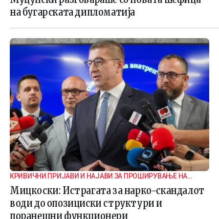
на бугарската дипломатија
КРИВИЧНИ ПРИЈАВИ И НАЈАВИ ЗА ПРОШИРУВАЊЕ НА
ИСТРАГАТА
Мицкоски: Истрагата за нарко-скандалот
води до опозициски структури и
поранешни функционери