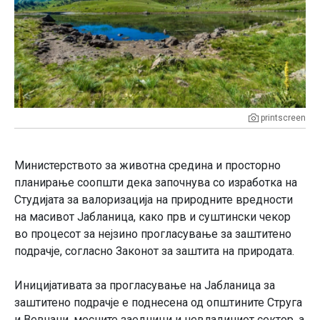
printscreen
Министерството за животна средина и просторно
планирање соопшти дека започнува со изработка на
Студијата за валоризација на природните вредности
на масивот Јабланица, како прв и суштински чекор
во процесот за нејзино прогласување за заштитено
подрачје, согласно Законот за заштита на природата.
Иницијативата за прогласување на Јабланица за
заштитено подрачје е поднесена од општините Струга
и Вевчани, месните заедници и невладиниот сектор, а