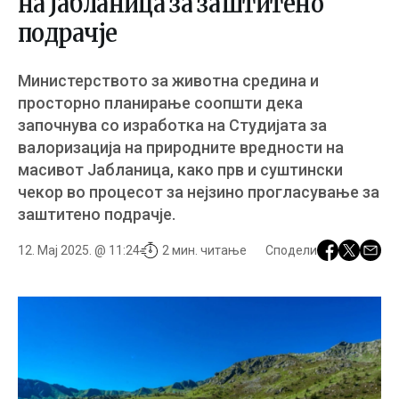
на Јабланица за заштитено
подрачје
Министерството за животна средина и
просторно планирање соопшти дека
започнува со изработка на Студијата за
валоризација на природните вредности на
масивот Јабланица, како прв и суштински
чекор во процесот за нејзино прогласување за
заштитено подрачје.
12. Мај 2025. @ 11:24
2 мин. читање
Сподели