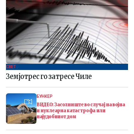
СВЕТ .
Земјотрес го затресе Чиле
БУНКЕР
ВИДЕО: Засолниште во случај на војна
и нуклеарна катастрофа или
најудобниот дом