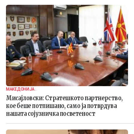
МАКЕДОНИЈА .
Мисајловски: Стратешкото партнерство,
кое беше потпишано, само ја потврдува
нашата сојузничка посветеност