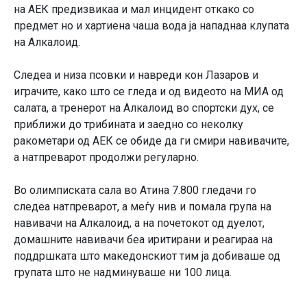
на АЕК предизвикаа и мал инцидент откако со
предмет но и хартиена чаша вода ја нападнаа клупата
на Алкалоид.
Следеа и низа псовки и навреди кон Лазаров и
играчите, како што се гледа и од видеото на МИА од
салата, а тренерот на Алкалоид во спортски дух, се
приближи до трибината и заедно со неколку
ракометари од АЕК се обиде да ги смири навивачите,
а натпреварот продолжи регуларно.
Во олимписката сала во Атина 7.800 гледачи го
следеа натпреварот, а меѓу нив и помала група на
навивачи на Алкалоид, а на почетокот од дуелот,
домашните навивачи беа иритирани и реагираа на
поддршката што македонскиот тим ја добиваше од
групата што не надминуваше ни 100 лица.