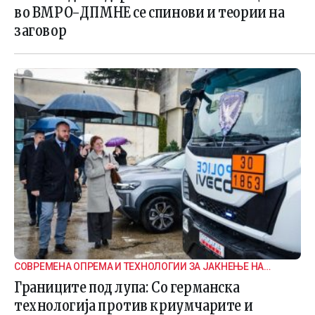
во ВМРО-ДПМНЕ се спинови и теории на
заговор
СОВРЕМЕНА ОПРЕМА И ТЕХНОЛОГИИ ЗА ЈАКНЕЊЕ НА
ГРАНИЧНАТА БЕЗБЕДНОСТ
Границите под лупа: Со германска
технологија против криумчарите и