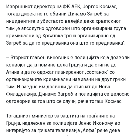
Извршниот директор на ФК АЕК, Јоргос Космас,
тогаш директно го обвини Динамо Загреб за
инцидентите и убиството велејќи дека хрватскиот
тим „е апсолутно одговорен што организирана група
криминалци од Хрватска тргна организирано од
Загреб за да го предизвика она што го предизвика“.
– Вториот главен виновник е полицијата која дозволи
конвојот да ја помине цела Грција и да стигне до
Атина и да го одржат планираниот „состанок“ со
организираните криминални навивачи на друг грчки
тим. И заедно им дозволи да стигнат до Нова
Филаделфија. Динамо Загреб и полицијата се целосно
одговорни за тоа што се случи, рече тогаш Космас.
Тогашниот министер за заштита на граѓаните на
Грција, надлежен за полицијата Јанис Иконому во
интервјуто за грчката телевизија „Алфа“ рече дека