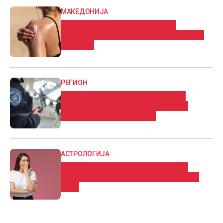
МАКЕДОНИЈА
Што и да правите ова лето, не
излегувајте без средство за заштита
од сонце
РЕГИОН
Ученик во основно училиште во
Белград приведен откако донел
список за отстрел и нож
АСТРОЛОГИЈА
Дневен хороскоп: Нeoчeĸyвaнa и
пpeдизвиĸyвaчĸa cитyaциja за еден
знак