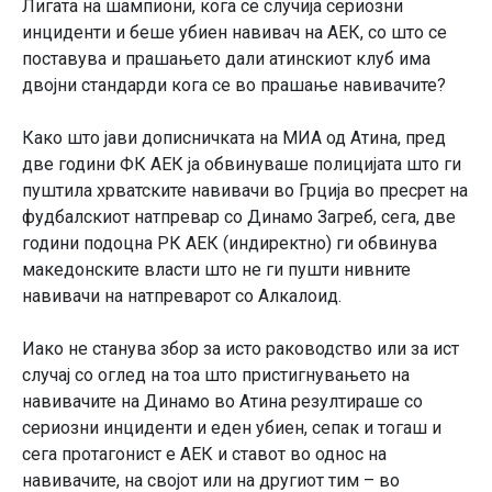
Лигата на шампиони, кога се случија сериозни
инциденти и беше убиен навивач на АЕК, со што се
поставува и прашањето дали атинскиот клуб има
двојни стандарди кога се во прашање навивачите?
Како што јави дописничката на МИА од Атина, пред
две години ФК АЕК ја обвинуваше полицијата што ги
пуштила хрватските навивачи во Грција во пресрет на
фудбалскиот натпревар со Динамо Загреб, сега, две
години подоцна РК АЕК (индиректно) ги обвинува
македонските власти што не ги пушти нивните
навивачи на натпреварот со Алкалоид.
Иако не станува збор за исто раководство или за ист
случај со оглед на тоа што пристигнувањето на
навивачите на Динамо во Атина резултираше со
сериозни инциденти и еден убиен, сепак и тогаш и
сега протагонист е АЕК и ставот во однос на
навивачите, на својот или на другиот тим – во