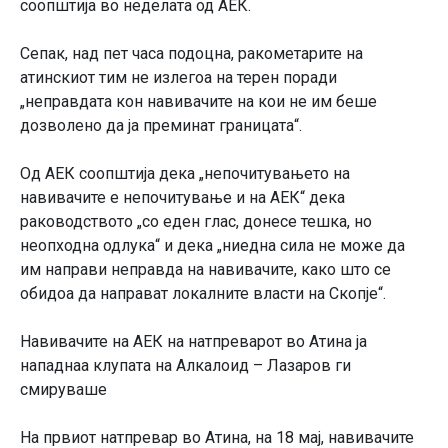
соопштија во неделата од АЕК.
Сепак, над пет часа подоцна, ракометарите на
атинскиот тим не излегоа на терен поради
„неправдата кон навивачите на кои не им беше
дозволено да ја преминат границата“.
Од АЕК соопштија дека „непочитувањето на
навивачите е непочитување и на АЕК“ дека
раководството „со еден глас, донесе тешка, но
неопходна одлука“ и дека „ниедна сила не може да
им направи неправда на навивачите, како што се
обидоа да направат локалните власти на Скопје“.
Навивачите на АЕК на натпреварот во Атина ја
нападнаа клупата на Алкалоид – Лазаров ги
смируваше
На првиот натпревар во Атина, на 18 мај, навивачите