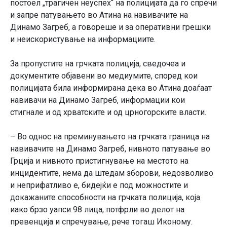
постоел „трагичен неуспех“ на полицијата да го спречи
и запре патувањето во Атина на навивачите на
Динамо Загреб, а говореше и за оперативни грешки
и неискористување на информациите.
За пропустите на грчката полиција, сведочеа и
документите објавени во медиумите, според кои
полицијата била информирана дека во Атина доаѓаат
навивачи на Динамо Загреб, информации кои
стигнале и од хрватските и од црногорските власти.
– Во однос на преминувањето на грчката граница на
навивачите на Динамо Загреб, нивното патување во
Грција и нивното пристигнување на местото на
инцидентите, нема да штедам зборови, недозволиво
и неприфатливо е, бидејќи е под можностите и
докажаните способности на грчката полиција, која
иако брзо уапси 98 лица, потфрли во делот на
превенција и спречување, рече тогаш Иконому.