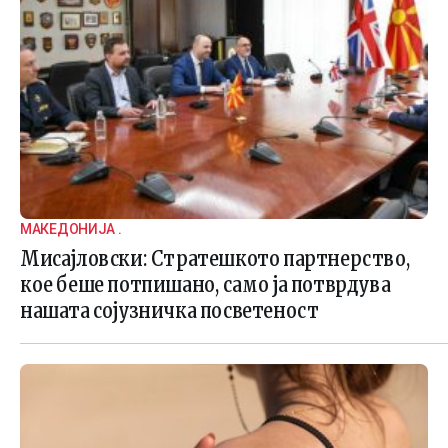
МАКЕДОНИЈА .
Мисајловски: Стратешкото партнерство,
кое беше потпишано, само ја потврдува
нашата сојузничка посветеност