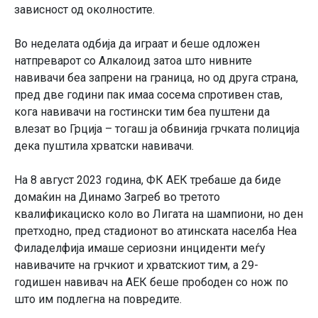
зависност од околностите.
Во неделата одбија да играат и беше одложен
натпреварот со Алкалоид затоа што нивните
навивачи беа запрени на граница, но од друга страна,
пред две години пак имаа сосема спротивен став,
кога навивачи на гостински тим беа пуштени да
влезат во Грција – тогаш ја обвинија грчката полиција
дека пуштила хрватски навивачи.
На 8 август 2023 година, ФК АЕК требаше да биде
домаќин на Динамо Загреб во третото
квалификациско коло во Лигата на шампиони, но ден
претходно, пред стадионот во атинската населба Неа
Филаделфија имаше сериозни инциденти меѓу
навивачите на грчкиот и хрватскиот тим, а 29-
годишен навивач на АЕК беше прободен со нож по
што им подлегна на повредите.