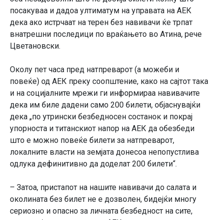
посакуваа и дадоа ултиматум на управата на АЕК
дека ако истрчаат на терен без навивачи ќе трпат
внатрешни последици по враќањето во Атина, рече
Цветановски.
Околу пет часа пред натпреварот (а можеби и
повеќе) од АЕК преку соопштение, како на сајтот така
и на социјалните мрежи ги информираа навивачите
дека им биле дадени само 200 билети, објаснувајќи
дека „по утрински безбедносен состанок и покрај
упорноста и титанскиот напор на АЕК да обезбеди
што е можно повеќе билети за натпреварот,
локалните власти на земјата донесоа непопустлива
одлука дефинитивно да доделат 200 билети“.
– Затоа, пристапот на нашите навивачи до салата и
околината без билет не е дозволен, бидејќи многу
сериозно и опасно за личната безбедност на сите,