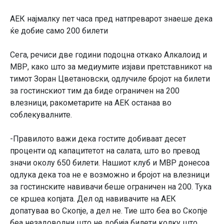
АЕК најмалку пет часа пред натпреварот знаеше дека
ќе добие само 200 билети
Сега, речиси две години подоцна откако Алкалоид и
МВР, како што за медиумите изјави претставникот на
тимот Зоран Цветановски, одлучиле бројот на билети
за гостинскиот тим да биде ограничен на 200
влезници, ракометарите на АЕК останаа во
соблекувалните.
-Правилото важи дека гостите добиваат десет
проценти од капацитетот на салата, што во превод
значи околу 650 билети. Нашиот клуб и МВР донесоа
одлука дека тоа не е возможно и бројот на влезници
за гостинските навивачи беше ограничен на 200. Тука
се кршеа копјата. Дел од навивачите на АЕК
допатуваа во Скопје, а дел не. Тие што беа во Скопје
беа незадоволни што не добија билети колку што