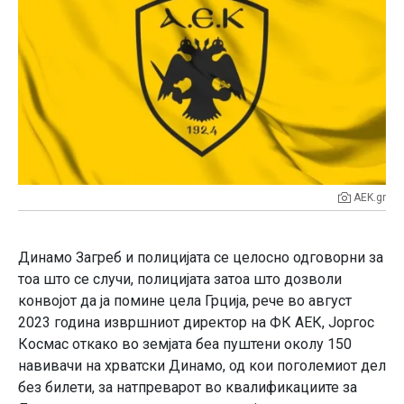
AEK.gr
Динамо Загреб и полицијата се целосно одговорни за
тоа што се случи, полицијата затоа што дозволи
конвојот да ја помине цела Грција, рече во август
2023 година извршниот директор на ФК АЕК, Јоргос
Космас откако во земјата беа пуштени околу 150
навивачи на хрватски Динамо, од кои поголемиот дел
без билети, за натпреварот во квалификациите за