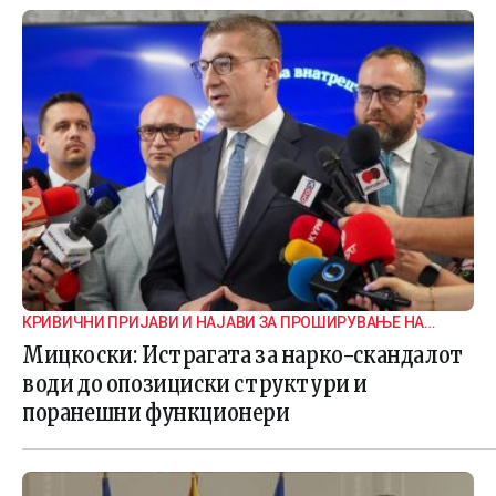
КРИВИЧНИ ПРИЈАВИ И НАЈАВИ ЗА ПРОШИРУВАЊЕ НА
ИСТРАГАТА
Мицкоски: Истрагата за нарко-скандалот
води до опозициски структури и
поранешни функционери