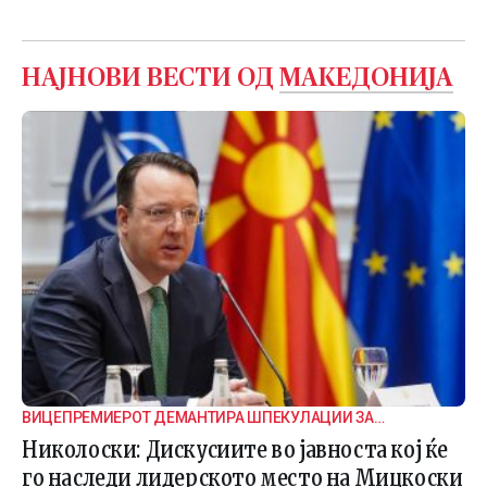
НАЈНОВИ ВЕСТИ ОД
МАКЕДОНИЈА
ВИЦЕПРЕМИЕРОТ ДЕМАНТИРА ШПЕКУЛАЦИИ ЗА
ВНАТРЕПАРТИСКИ ПОДЕЛБИ
Николоски: Дискусиите во јавноста кој ќе
го наследи лидерското место на Мицкоски