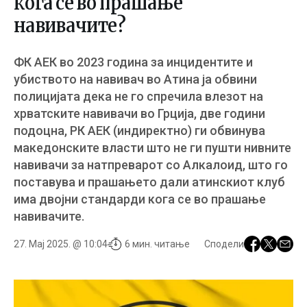
кога се во прашање
навивачите?
ФК АЕК во 2023 година за инцидентите и
убиството на навивач во Атина ја обвини
полицијата дека не го спречила влезот на
хрватските навивачи во Грција, две години
подоцна, РК АЕК (индиректно) ги обвинува
македонските власти што не ги пушти нивните
навивачи за натпреварот со Алкалоид, што го
поставува и прашањето дали атинскиот клуб
има двојни стандарди кога се во прашање
навивачите.
27. Мај 2025. @ 10:04
6 мин. читање
Сподели