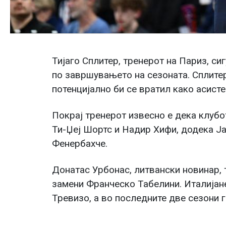
Тијаго Сплитер, тренерот на Париз, си
по завршувањето на сезоната. Сплите
потенцијално би се вратил како асисте
Покрај тренерот извесно е дека клубот
Ти-Џеј Шортс и Надир Хифи, додека Ја
Фенербахче.
Донатас Урбонас, литвански новинар, 
замени Франческо Табелини. Италијан
Тревизо, а во последните две сезони 