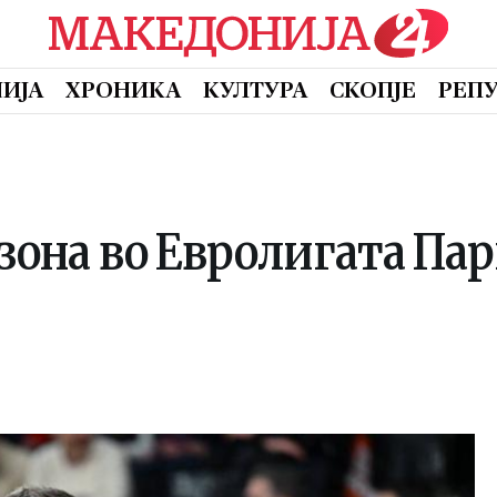
ИЈА
ХРОНИКА
КУЛТУРА
СКОПЈЕ
РЕП
езона во Евролигата Пар