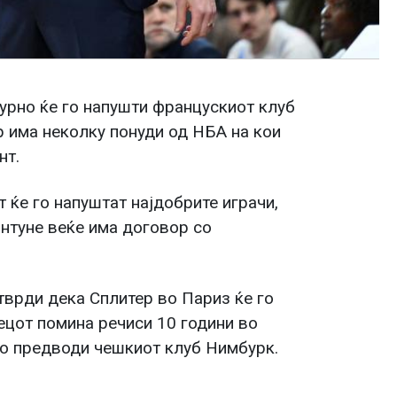
гурно ќе го напушти францускиот клуб
р има неколку понуди од НБА на кои
нт.
 ќе го напуштат најдобрите играчи,
нтуне веќе има договор со
тврди дека Сплитер во Париз ќе го
ецот помина речиси 10 години во
го предводи чешкиот клуб Нимбурк.