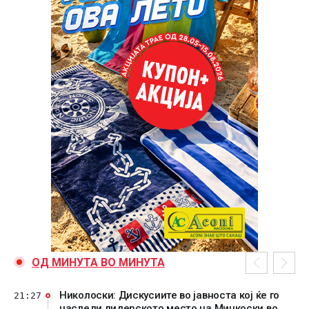
ОД МИНУТА ВО МИНУТА
Николоски: Дискусиите во јавноста кој ќе го
21:27
наследи лидерското место на Мицкоски во