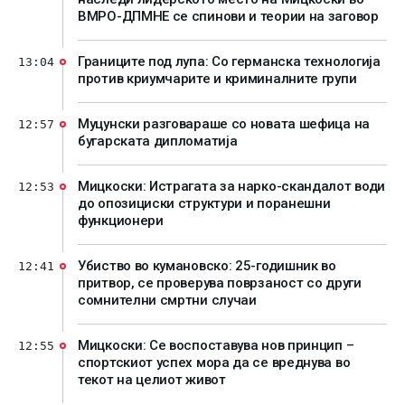
ВМРО-ДПМНЕ се спинови и теории на заговор
Границите под лупа: Со германска технологија
13:04
против криумчарите и криминалните групи
Муцунски разговараше со новата шефица на
12:57
бугарската дипломатија
Мицкоски: Истрагата за нарко-скандалот води
12:53
до опозициски структури и поранешни
функционери
Убиство во кумановско: 25-годишник во
12:41
притвор, се проверува поврзаност со други
сомнителни смртни случаи
Мицкоски: Се воспоставува нов принцип –
12:55
спортскиот успех мора да се вреднува во
текот на целиот живот