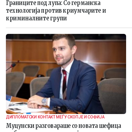
ГРАНИЧНАТА БЕЗБЕДНОСТ
Границите под лупа: Со германска
технологија против криумчарите и
криминалните групи
ДИПЛОМАТСКИ КОНТАКТ МЕЃУ СКОПЈЕ И СОФИЈА
Муцунски разговараше со новата шефица