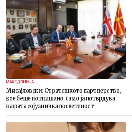
МАКЕДОНИЈА .
Мисајловски: Стратешкото партнерство,
кое беше потпишано, само ја потврдува
нашата сојузничка посветеност