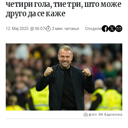
четири гола, тие три, што можe
друго да се каже
12. Мај 2025. @ 06:07
2 мин. читање
Сподели
фото: ФК Варселона