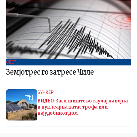
СВЕТ .
Земјотрес го затресе Чиле
БУНКЕР
ВИДЕО: Засолниште во случај на војна
и нуклеарна катастрофа или
најудобниот дом