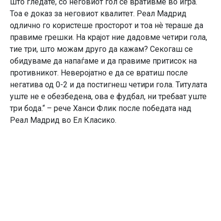
што гледате, со неговиот гол се вративме во игра.
Тоа е доказ за неговиот квалитет. Реал Мадрид
одлично го користеше просторот и тоа нѐ тераше да
правиме грешки. На крајот ние дадовме четири гола,
тие три, што можам друго да кажам? Секогаш се
обидуваме да напаѓаме и да правиме притисок на
противникот. Неверојатно е да се вратиш после
негатива од 0-2 и да постигнеш четири гола. Титулата
уште не е обезбедена, ова е фудбал, ни требаат уште
три бода.“ – рече Ханси Флик после победата над
Реал Мадрид во Ел Класико.