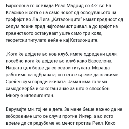
Барселона го совлада Реал Мадрид со 4-3 во Ел
Класико и сега е на само чекот од освојувањето на
трофејот во Ла Лига. „Каталонците“ имаат предност од
седум поени пред најголемиот ривал, а до крајот на
првенството остануваат уште само три кола,
теоретски титулата веќе е кај Каталонците.
„Кога ќе дојдете во нов клуб, имате одредени цели,
посебно кога ќе дојдете во клуб како Барселона.
Нашата цел беше да се освои титулата. Мора да
работиме на одбраната, но сега е време да славиме.
Среќен сум поради екипата. Јамал има голема
самодоверба и секогаш знае за што е способен.
Многу е интелигентен.
Верувајте ми, тој не е дете. За мене беше важно да не
заборавиме што се случи против Интер, а во исто
време да се радубаме на мечот против Реал. Како