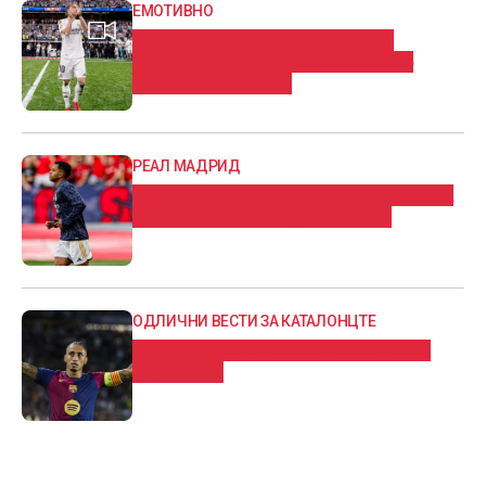
ЕМОТИВНО
ВИДЕО: Сцени кои ќе растажат
многумина, Модриќ лее солзи во
клупскиот автобус
РЕАЛ МАДРИД
Родриго донел одлука, Чави му дал на
знаење што треба да направи!
ОДЛИЧНИ ВЕСТИ ЗА КАТАЛОНЦТЕ
Рафиња го продолжи договорот со
Барселона