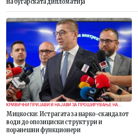
на бугарската дипломатија
КРИВИЧНИ ПРИЈАВИ И НАЈАВИ ЗА ПРОШИРУВАЊЕ НА
ИСТРАГАТА
Мицкоски: Истрагата за нарко-скандалот
води до опозициски структури и
поранешни функционери