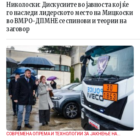
ВНАТРЕПАРТИСКИ ПОДЕЛБИ
Николоски: Дискусиите во јавноста кој ќе
го наследи лидерското место на Мицкоски
во ВМРО-ДПМНЕ се спинови и теории на
заговор
СОВРЕМЕНА ОПРЕМА И ТЕХНОЛОГИИ ЗА ЈАКНЕЊЕ НА