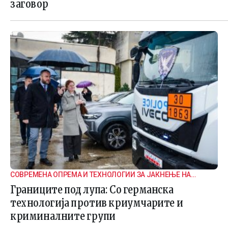
заговор
СОВРЕМЕНА ОПРЕМА И ТЕХНОЛОГИИ ЗА ЈАКНЕЊЕ НА
ГРАНИЧНАТА БЕЗБЕДНОСТ
Границите под лупа: Со германска
технологија против криумчарите и
криминалните групи