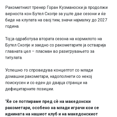
Ракометниот тренер Горан Кузманоски ја продолжи
верноста кон Бутел Скопје за уште две сезони и ќе
биде
на
клупа
та на овој тим, значи
најмалку до 2027
година.
Тој ја одработува втората сезона на кормилото на
Бутел Скопје и заедно со ракометарите ја остварија
главната цел – пласман во разигрувањето за
титулата.
Успешно го спроведува концептот со млади
домашни ракометари, надополнети со некој
поискусен и со еден до двајца странци на
дефицитарните позиции.
“
Ќе се потпираме пред сѐ на македонски
ракометари, особено на млади играчи кои се
иднината на нашиот клуб и на македонскиот