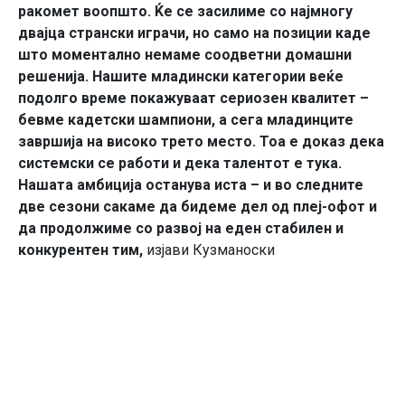
ракомет воопшто. Ќе се засилиме со најмногу
двајца странски играчи, но само на позиции каде
што моментално немаме соодветни домашни
решенија. Нашите младински категории веќе
подолго време покажуваат сериозен квалитет –
бевме кадетски шампиони, а сега младинците
завршија на високо трето место. Тоа е доказ дека
системски се работи и дека талентот е тука.
Нашата амбиција останува иста – и во следните
две сезони сакаме да бидеме дел од плеј-офот и
да продолжиме со развој на еден стабилен и
конкурентен тим,
изјави Кузманоски