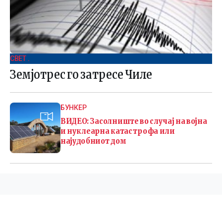
СВЕТ .
Земјотрес го затресе Чиле
БУНКЕР
ВИДЕО: Засолниште во случај на војна
и нуклеарна катастрофа или
најудобниот дом
©
2026 Македонија 24