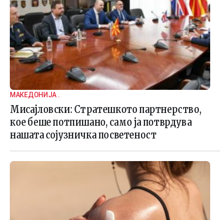
МАКЕДОНИЈА .
Мисајловски: Стратешкото партнерство,
кое беше потпишано, само ја потврдува
нашата сојузничка посветеност