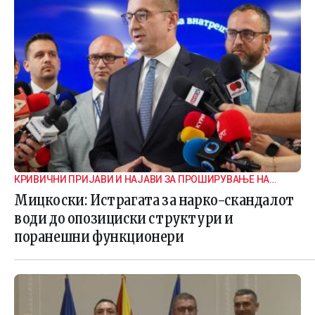
КРИВИЧНИ ПРИЈАВИ И НАЈАВИ ЗА ПРОШИРУВАЊЕ НА
ИСТРАГАТА
Мицкоски: Истрагата за нарко-скандалот
води до опозициски структури и
поранешни функционери