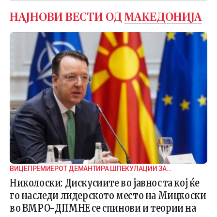
НАЈНОВИ ВЕСТИ ОД
МАКЕДОНИЈА
ВИЦЕПРЕМИЕРОТ ДЕМАНТИРА ШПЕКУЛАЦИИ ЗА
ВНАТРЕПАРТИСКИ ПОДЕЛБИ
Николоски: Дискусиите во јавноста кој ќе
го наследи лидерското место на Мицкоски
во ВМРО-ДПМНЕ се спинови и теории на