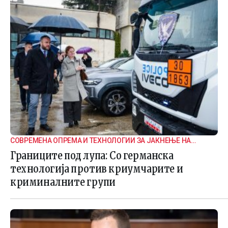
СОВРЕМЕНА ОПРЕМА И ТЕХНОЛОГИИ ЗА ЈАКНЕЊЕ НА
ГРАНИЧНАТА БЕЗБЕДНОСТ
Границите под лупа: Со германска
технологија против криумчарите и
криминалните групи