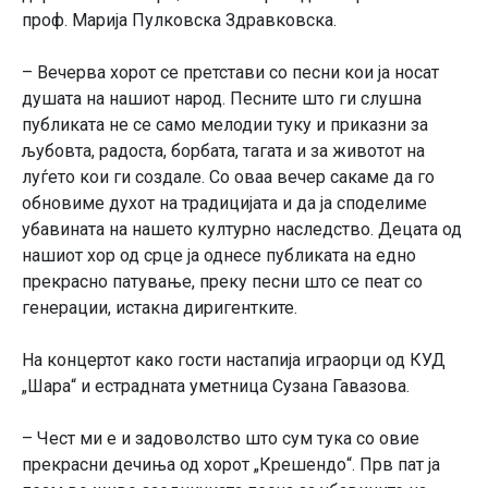
проф. Марија Пулковска Здравковска.
– Вечерва хорот се претстави со песни кои ја носат
душата на нашиот народ. Песните што ги слушна
публиката не се само мелодии туку и приказни за
љубовта, радоста, борбата, тагата и за животот на
луѓето кои ги создале. Со оваа вечер сакаме да го
обновиме духот на традицијата и да ја споделиме
убавината на нашето културно наследство. Децата од
нашиот хор од срце ја однесе публиката на едно
прекрасно патување, преку песни што се пеат со
генерации, истакна диригентките.
На концертот како гости настапија играорци од КУД
„Шара“ и естрадната уметница Сузана Гавазова.
– Чест ми е и задоволство што сум тука со овие
прекрасни дечиња од хорот „Крешендо“. Прв пат ја