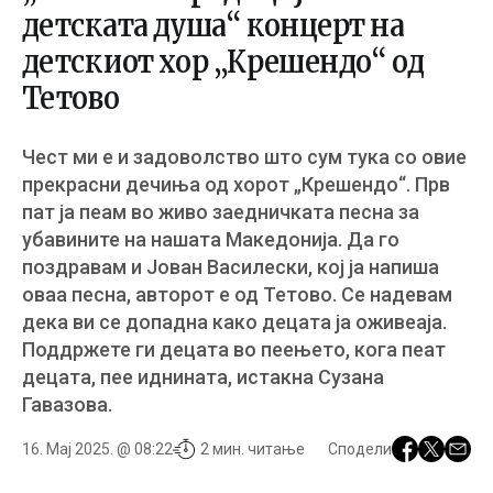
детската душа“ концерт на
детскиот хор „Крешендо“ од
Тетово
Чест ми е и задоволство што сум тука со овие
прекрасни дечиња од хорот „Крешендо“. Прв
пат ја пеам во живо заедничката песна за
убавините на нашата Македонија. Да го
поздравам и Јован Василески, кој ја напиша
оваа песна, авторот е од Тетово. Се надевам
дека ви се допадна како децата ја оживеаја.
Поддржете ги децата во пеењето, кога пеат
децата, пее иднината, истакна Сузана
Гавазова.
16. Мај 2025. @ 08:22
2 мин. читање
Сподели