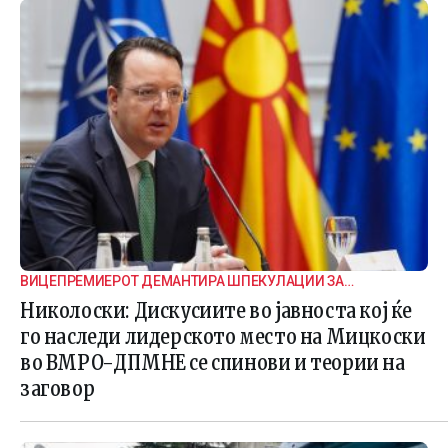
ВИЦЕПРЕМИЕРОТ ДЕМАНТИРА ШПЕКУЛАЦИИ ЗА
ВНАТРЕПАРТИСКИ ПОДЕЛБИ
Николоски: Дискусиите во јавноста кој ќе
го наследи лидерското место на Мицкоски
во ВМРО-ДПМНЕ се спинови и теории на
заговор