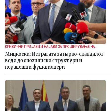
КРИВИЧНИ ПРИЈАВИ И НАЈАВИ ЗА ПРОШИРУВАЊЕ НА
ИСТРАГАТА
Мицкоски: Истрагата за нарко-скандалот
води до опозициски структури и
поранешни функционери