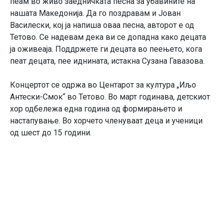
пеам во живо заедничката песна за убавините на
нашата Македонија. Да го поздравам и Јован
Василески, кој ја напиша оваа песна, авторот е од
Тетово. Се надевам дека ви се допадна како децата
ја оживеаја. Поддржете ги децата во пеењето, кога
пеат децата, пее иднината, истакна Сузана Гавазова.
Концертот се одржа во Центарот за култура „Иљо
Антески-Смок“ во Тетово. Во март годинава, детскиот
хор одбележа една година од формирањето и
настапување. Во хорчето членуваат деца и ученици
од шест до 15 години.