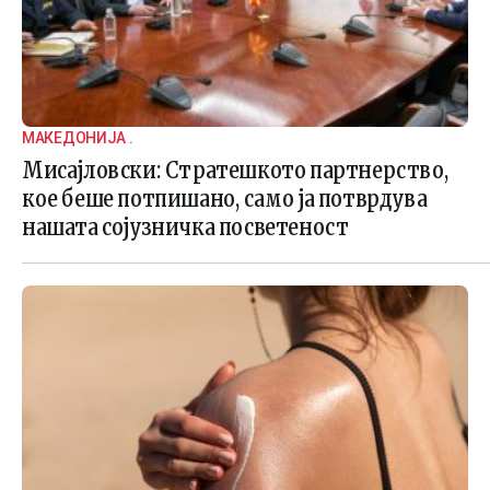
МАКЕДОНИЈА .
Мисајловски: Стратешкото партнерство,
кое беше потпишано, само ја потврдува
нашата сојузничка посветеност