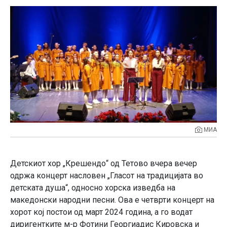
МИА
Детскиот хор „Крешендо“ од Тетово вчера вечер
одржа концерт насловен „Гласот на традицијата во
детската душа“, односно хорска изведба на
македонски народни песни. Ова е четврти концерт на
хорот кој постои од март 2024 година, а го водат
диригентките м-р Фотини Георгиадис Кировска и