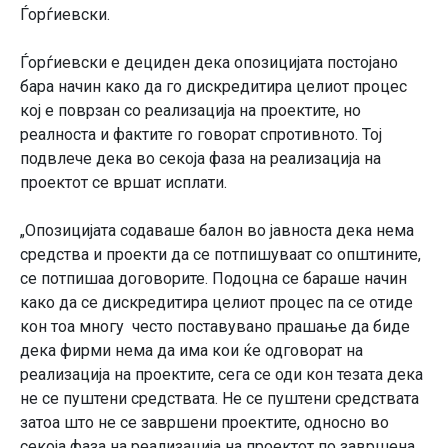
Ѓорѓиевски.
Ѓорѓиевски е дециден дека опозицијата постојано
бара начин како да го дискредитира целиот процес
кој е поврзан со реализација на проектите, но
реалноста и фактите го говорат спротивното. Тој
подвлече дека во секоја фаза на реализација на
проектот се вршат исплати.
„Опозицијата содаваше балон во јавноста дека нема
средства и проекти да се потпишуваат со општините,
се потпишаа договорите. Подоцна се бараше начин
како да се дискредитира целиот процес па се отиде
кон тоа многу често поставувано прашање да биде
дека фирми нема да има кои ќе одговорат на
реализација на проектите, сега се оди кон тезата дека
не се пуштени средствата. Не се пуштени средствата
затоа што не се завршени проектите, односно во
секоја фаза на реализација на проектот по завршена