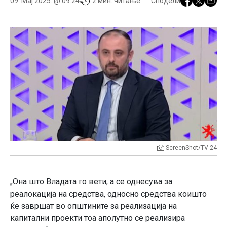
09. Мај 2025. @ 09:24
2 мин. читање
Сподели
ScreenShot/TV 24
„Она што Владата го вети, а се однесува за
реалокација на средства, односно средства коишто
ќе завршат во општините за реализација на
капитални проекти тоа аполутно се реализира