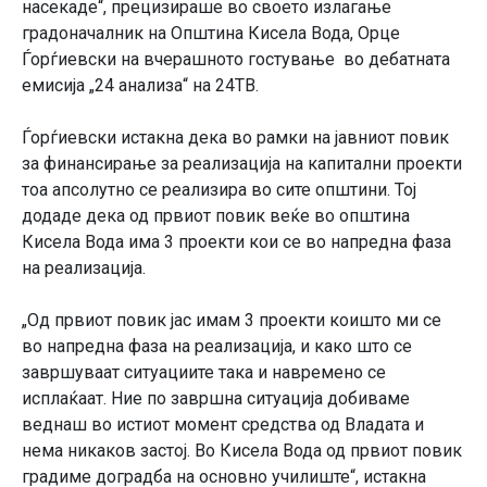
насекаде“, прецизираше во своето излагање
градоначалник на Општина Кисела Вода, Орце
Ѓорѓиевски на вчерашното гостување во дебатната
емисија „24 анализа“ на 24ТВ.
Ѓорѓиевски истакна дека во рамки на јавниот повик
за финансирање за реализација на капитални проекти
тоа апсолутно се реализира во сите општини. Тој
додаде дека од првиот повик веќе во општина
Кисела Вода има 3 проекти кои се во напредна фаза
на реализација.
„Од првиот повик јас имам 3 проекти коишто ми се
во напредна фаза на реализација, и како што се
завршуваат ситуациите така и навремено се
исплаќаат. Ние по завршна ситуација добиваме
веднаш во истиот момент средства од Владата и
нема никаков застој. Во Кисела Вода од првиот повик
градиме доградба на основно училиште“, истакна