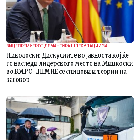
ВИЦЕПРЕМИЕРОТ ДЕМАНТИРА ШПЕКУЛАЦИИ ЗА
ВНАТРЕПАРТИСКИ ПОДЕЛБИ
Николоски: Дискусиите во јавноста кој ќе
го наследи лидерското место на Мицкоски
во ВМРО-ДПМНЕ се спинови и теории на
заговор