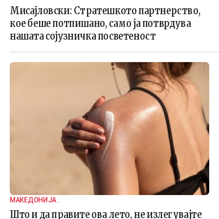
Мисајловски: Стратешкото партнерство,
кое беше потпишано, само ја потврдува
нашата сојузничка посветеност
МАКЕДОНИЈА .
Што и да правите ова лето, не излегувајте