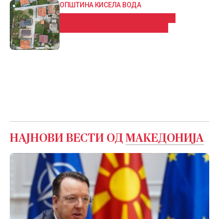
ОПШТИНА КИСЕЛА ВОДА
Усје добива нов лик: Завршува
изградбата на новата улица
НАЈНОВИ ВЕСТИ ОД
МАКЕДОНИЈА