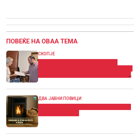
ПОВЕЌЕ НА ОВАА ТЕМА
СКОПЈЕ
Градоначалникот Ѓорѓиевски и
здружението „Гласот од тишината“ со
заеднички ангажман за поддршка на
лица со попреченост
ДВА ЈАВНИ ПОВИЦИ
Кисела Вода со субвенции за пелети и
печки на пелети