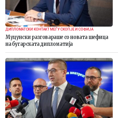
ДИПЛОМАТСКИ КОНТАКТ МЕЃУ СКОПЈЕ И СОФИЈА
Муцунски разговараше со новата шефица
на бугарската дипломатија