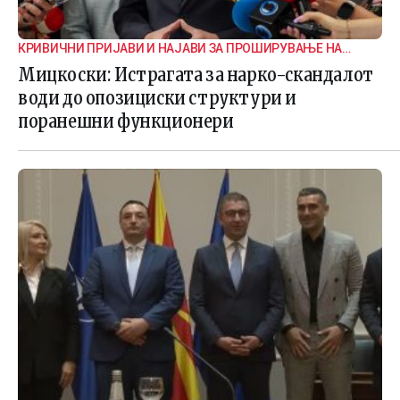
КРИВИЧНИ ПРИЈАВИ И НАЈАВИ ЗА ПРОШИРУВАЊЕ НА
ИСТРАГАТА
Мицкоски: Истрагата за нарко-скандалот
води до опозициски структури и
поранешни функционери