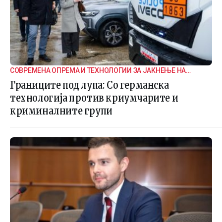
СОВРЕМЕНА ОПРЕМА И ТЕХНОЛОГИИ ЗА ЈАКНЕЊЕ НА
ГРАНИЧНАТА БЕЗБЕДНОСТ
Границите под лупа: Со германска
технологија против криумчарите и
криминалните групи