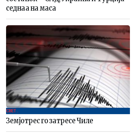
седнаа на маса
СВЕТ .
Земјотрес го затресе Чиле