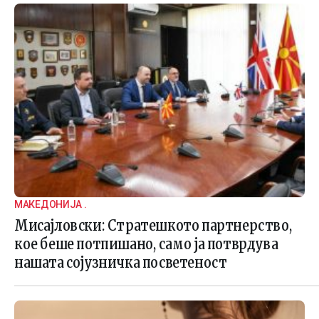
МАКЕДОНИЈА .
Мисајловски: Стратешкото партнерство,
кое беше потпишано, само ја потврдува
нашата сојузничка посветеност