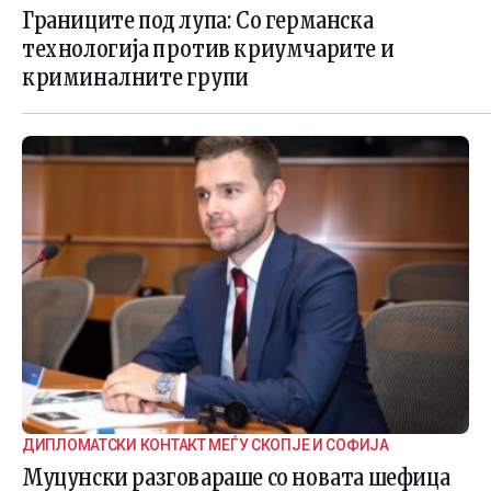
ГРАНИЧНАТА БЕЗБЕДНОСТ
Границите под лупа: Со германска
технологија против криумчарите и
криминалните групи
ДИПЛОМАТСКИ КОНТАКТ МЕЃУ СКОПЈЕ И СОФИЈА
Муцунски разговараше со новата шефица