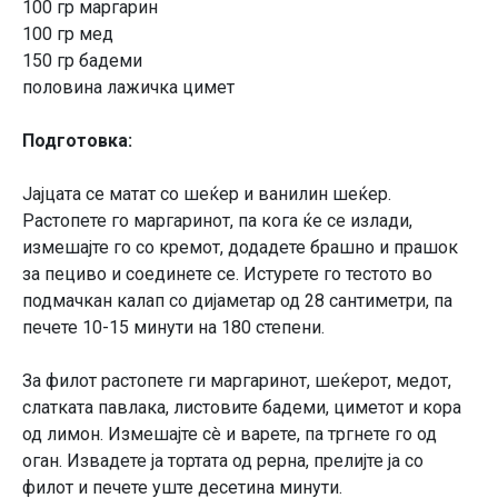
100 гр маргарин
100 гр мед
150 гр бадеми
половина лажичка цимет
Подготовка:
Јајцата се матат со шеќер и ванилин шеќер.
Растопете го маргаринот, па кога ќе се излади,
измешајте го со кремот, додадете брашно и прашок
за пециво и соединете се. Истурете го тестото во
подмачкан калап со дијаметар од 28 сантиметри, па
печете 10-15 минути на 180 степени.
За филот растопете ги маргаринот, шеќерот, медот,
слатката павлака, листовите бадеми, циметот и кора
од лимон. Измешајте сè и варете, па тргнете го од
оган. Извадете ја тортата од рерна, прелијте ја со
филот и печете уште десетина минути.