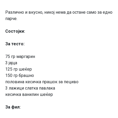
Различно и вкусно, никој нема да остане само за едно
парче.
Состојки:
За тесто:
75 гр маргарин
3 јајца
125 гр шеќер
150 гр брашно
половина кесичка прашок за пециво
3 лажици слатка павлака
кесичка ванилин шеќер
За фил: