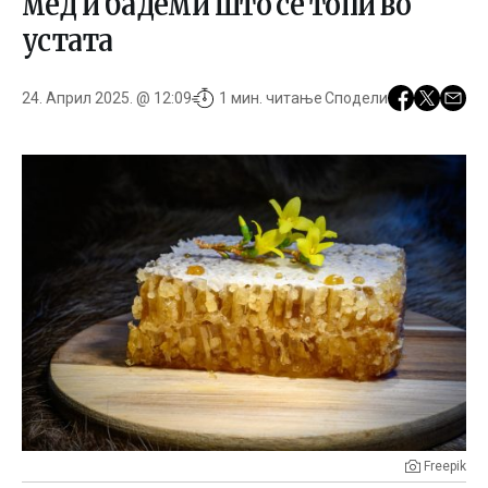
мед и бадеми што се топи во
устата
24. Април 2025. @ 12:09
1 мин. читање
Сподели
Freepik