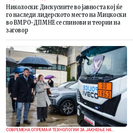
ВНАТРЕПАРТИСКИ ПОДЕЛБИ
Николоски: Дискусиите во јавноста кој ќе
го наследи лидерското место на Мицкоски
во ВМРО-ДПМНЕ се спинови и теории на
заговор
СОВРЕМЕНА ОПРЕМА И ТЕХНОЛОГИИ ЗА ЈАКНЕЊЕ НА