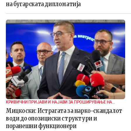
на бугарската дипломатија
КРИВИЧНИ ПРИЈАВИ И НАЈАВИ ЗА ПРОШИРУВАЊЕ НА
ИСТРАГАТА
Мицкоски: Истрагата за нарко-скандалот
води до опозициски структури и
поранешни функционери