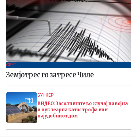
СВЕТ .
Земјотрес го затресе Чиле
БУНКЕР
ВИДЕО: Засолниште во случај на војна
и нуклеарна катастрофа или
најудобниот дом