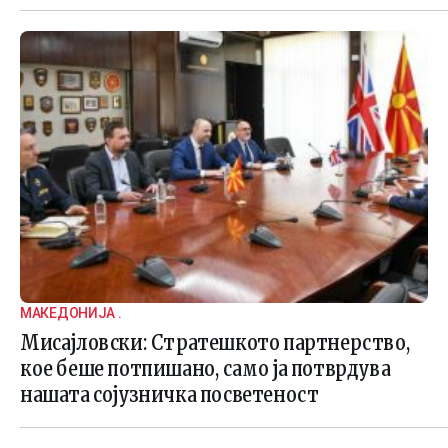
МАКЕДОНИЈА .
Мисајловски: Стратешкото партнерство,
кое беше потпишано, само ја потврдува
нашата сојузничка посветеност