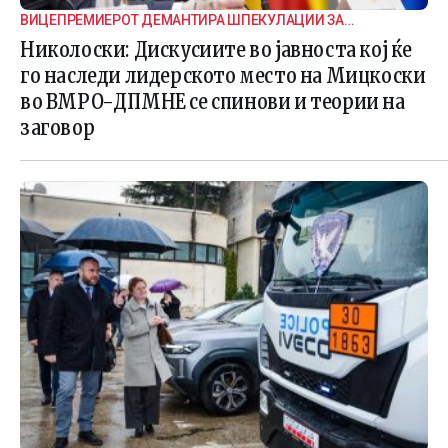
ВИЦЕПРЕМИЕРОТ ДЕМАНТИРА ШПЕКУЛАЦИИ ЗА
ВНАТРЕПАРТИСКИ ПОДЕЛБИ
Николоски: Дискусиите во јавноста кој ќе
го наследи лидерското место на Мицкоски
во ВМРО-ДПМНЕ се спинови и теории на
заговор