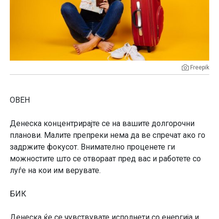
Freepik
OВЕН
Денеска концентрирајте се на вашите долгорочни
планови. Малите препреки нема да ве спречат ако го
задржите фокусот. Внимателно проценете ги
можностите што се отвораат пред вас и работете со
луѓе на кои им верувате.
БИК
Денеска ќе се чувствувате исполнети со енергија и