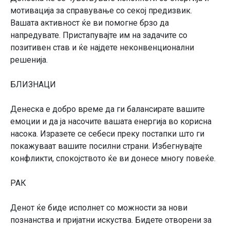
мотивација за справување со секој предизвик.
Вашата активност ќе ви помогне брзо да
напредувате. Пристапувајте им на задачите со
позитивен став и ќе најдете неконвенционални
решенија.
БЛИЗНАЦИ
Денеска е добро време да ги балансирате вашите
емоции и да ја насочите вашата енергија во корисна
насока. Изразете се себеси преку постапки што ги
покажуваат вашите посилни страни. Избегнувајте
конфликти, спокојството ќе ви донесе многу повеќе.
РАК
Денот ќе биде исполнет со можности за нови
познанства и пријатни искуства. Бидете отворени за