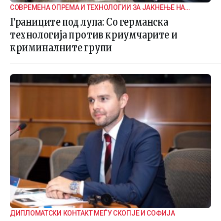
СОВРЕМЕНА ОПРЕМА И ТЕХНОЛОГИИ ЗА ЈАКНЕЊЕ НА
ГРАНИЧНАТА БЕЗБЕДНОСТ
Границите под лупа: Со германска
технологија против криумчарите и
криминалните групи
ДИПЛОМАТСКИ КОНТАКТ МЕЃУ СКОПЈЕ И СОФИЈА