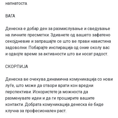
напнатоста.
ВАГА
Денеска е добар ден за размислување и сведување
на личните пресметки. Здивнете од вашето зафатено
секојдневие и запрашајте се што ве прави навистина
задоволни. Побарајте инспирација од оние околу вас
и одвојте време за активности што ви носат радост.
СКОРПИЈА
Денеска ве очекува динамична комуникација со нови
луѓе, што може да отвори врати кон вредни
перспективи. Искористете ја можноста да
разменувате идеи и да ги проширите вашите
контакти. Добрата комуникација денеска ќе биде
клучна за професионален раст.