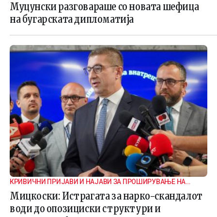
Муцунски разговараше со новата шефица
на бугарската дипломатија
КРИВИЧНИ ПРИЈАВИ И НАЈАВИ ЗА ПРОШИРУВАЊЕ НА
ИСТРАГАТА
Мицкоски: Истрагата за нарко-скандалот
води до опозициски структури и