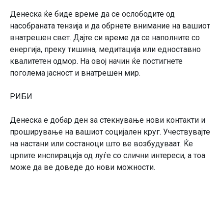
Денеска ќе биде време да се ослободите од
насобраната тензија и да обрнете внимание на вашиот
внатрешен свет. Дајте си време да се наполните со
енергија, преку тишина, медитација или едноставно
квалитетен одмор. На овој начин ќе постигнете
поголема јасност и внатрешен мир.
РИБИ
Денеска е добар ден за стекнување нови контакти и
проширување на вашиот социјален круг. Учествувајте
на настани или состаноци што ве возбудуваат. Ќе
црпите инспирација од луѓе со слични интереси, а тоа
може да ве доведе до нови можности.