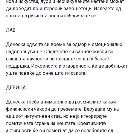
нови искуства, дури и неочекуваните настани можат
да доведат до интересни завршетоци. Излезете од
зоната на рутината зона и забавувајте се.
ЛАВ
Денеска одвојте си време за одмор и емоционално
надополнување. Споделете ги вашите мисли со
саканата личност и не плашете се да побарате
поддршка. Искреноста и отвореноста ќе ве доближат
уште повеќе до оние што ги сакате.
ДЕВИЦА
Денеска треба внимателно да размислите какви
финансиски чекори да преземете. Верувајте му на
вашиот интуитивен став, но не ја игнорирајте
практичната страна на нештата. Креативните
активности ќе ви помогнат да се ослободите од