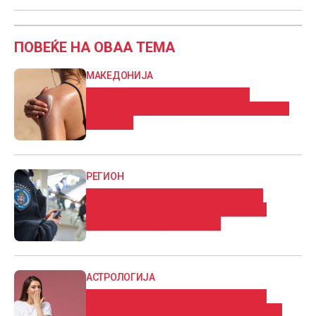
ПОВЕЌЕ НА ОВАА ТЕМА
МАКЕДОНИЈА
Што и да правите ова лето, не
излегувајте без средство за заштита
од сонце
РЕГИОН
Ученик во основно училиште во
Белград приведен откако донел
список за отстрел и нож
АСТРОЛОГИЈА
Дневен хороскоп: Нeoчeĸyвaнa и
пpeдизвиĸyвaчĸa cитyaциja за еден