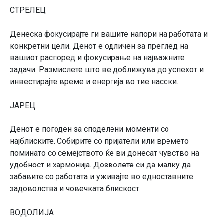
СТРЕЛЕЦ
Денеска фокусирајте ги вашите напори на работата и
конкретни цели. Денот е одличен за преглед на
вашиот распоред и фокусирање на најважните
задачи. Размислете што ве доближува до успехот и
инвестирајте време и енергија во тие насоки.
ЈАРЕЦ
Денот е погоден за споделени моменти со
најблиските. Собирите со пријатели или времето
поминато со семејството ќе ви донесат чувство на
удобност и хармонија. Дозволете си да малку да
забавите со работата и уживајте во едноставните
задоволства и човечката блискост.
ВОДОЛИЈА