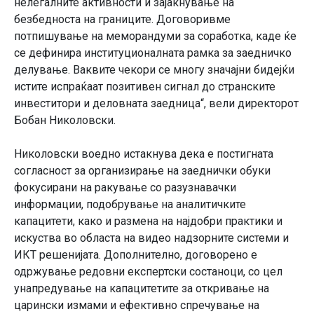
нелегалните активности и зајакнување на
безбедноста на границите. Договоривме
потпишување на меморандуми за соработка, каде ќе
се дефинира институционалната рамка за заедничко
делување. Ваквите чекори се многу значајни бидејќи
истите испраќаат позитивен сигнал до странските
инвеститори и деловната заедница“, вели директорот
Бобан Николовски.
Николовски воедно истакнува дека е постигната
согласност за организирање на заеднички обуки
фокусирани на ракување со разузнавачки
информации, подобрување на аналитичките
капацитети, како и размена на најдобри практики и
искуства во областа на видео надзорните системи и
ИКТ решенијата. Дополнително, договорено е
одржување редовни експертски состаноци, со цел
унапредување на капацитетите за откривање на
царински измами и ефективно спречување на