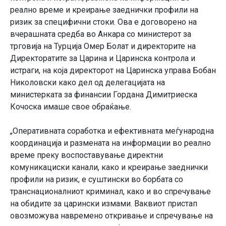
реално време и креирање заеднички профили на
ризик за специфични стоки. Ова е договорено на
вчерашната средба во Анкара со министерот за
трговија на Турција Омер Болат и директорите на
Директоратите за Царина и Царинска контрола и
истраги, на која директорот на Царинска управа Бобан
Николовски како дел од делегацијата на
министерката за финансии Гордана Димитриеска
Кочоска имаше свое обраќање.
„Оперативната соработка и ефективната меѓународна
координација и размената на информации во реално
време преку воспоставување директни
комуникациски канали, како и креирање заеднички
профили на ризик, е суштински во борбата со
транснационалниот криминал, како и во спречување
на обидите за царински измами. Ваквиот пристап
овозможува навремено откривање и спречување на