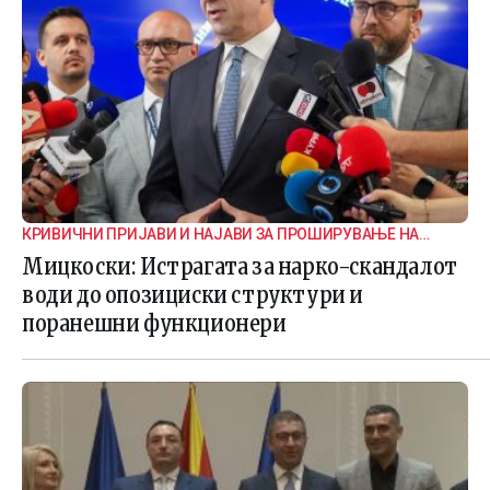
КРИВИЧНИ ПРИЈАВИ И НАЈАВИ ЗА ПРОШИРУВАЊЕ НА
ИСТРАГАТА
Мицкоски: Истрагата за нарко-скандалот
води до опозициски структури и
поранешни функционери