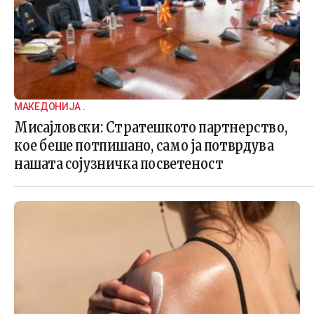
МАКЕДОНИЈА .
Мисајловски: Стратешкото партнерство,
кое беше потпишано, само ја потврдува
нашата сојузничка посветеност