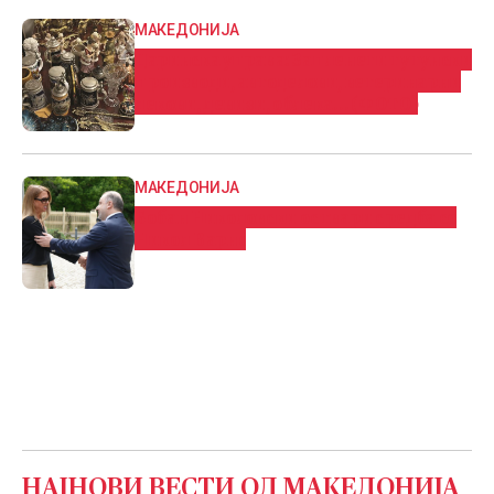
МАКЕДОНИЈА
Царинска управа: Запленети тутунски
производи, автоделови, ветеринарни
лекови, девизи, облека… (ФОТО)
МАКЕДОНИЈА
Бобан Николовски оствари средба со
Никол Варнс
НАЈНОВИ ВЕСТИ ОД
МАКЕДОНИЈА