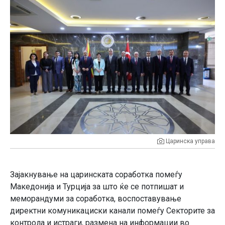
Царинска управа
Зајакнување на царинската соработка помеѓу
Македонија и Турција за што ќе се потпишат и
меморандуми за соработка, воспоставување
директни комуникациски канали помеѓу Секторите за
контрола и истраги, размена на информации во