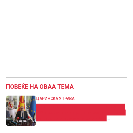
ПОВЕЌЕ НА ОВАА ТЕМА
ЦАРИНСКА УПРАВА
Николовски: Во мај наплатени вкупно
177,3 милиони евра, приходите од увоз
на возила зголемени за 20 % –
предистрагите на Царина го дадоа
ефектот