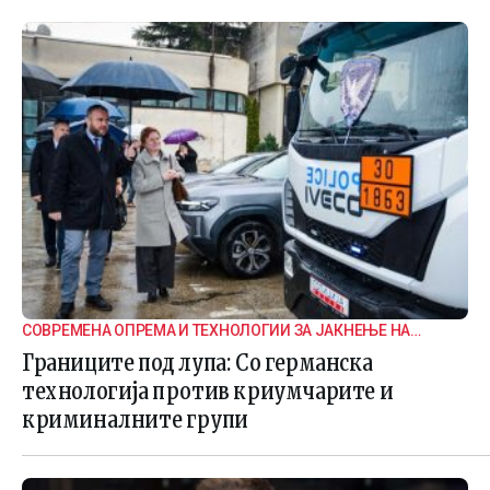
СОВРЕМЕНА ОПРЕМА И ТЕХНОЛОГИИ ЗА ЈАКНЕЊЕ НА
ГРАНИЧНАТА БЕЗБЕДНОСТ
Границите под лупа: Со германска
технологија против криумчарите и
криминалните групи