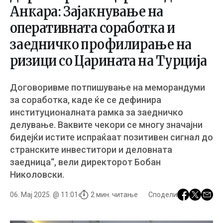
Анкара: Зајакнување на
оперативната соработка и
заедничко профилирање на
ризици со Царината на Турција
Договоривме потпишување на меморандуми
за соработка, каде ќе се дефинира
институционалната рамка за заедничко
делување. Ваквите чекори се многу значајни
бидејќи истите испраќаат позитивен сигнал до
странските инвеститори и деловната
заедница“, вели директорот Бобан
Николовски.
06. Мај 2025. @ 11:01
2 мин. читање
Сподели