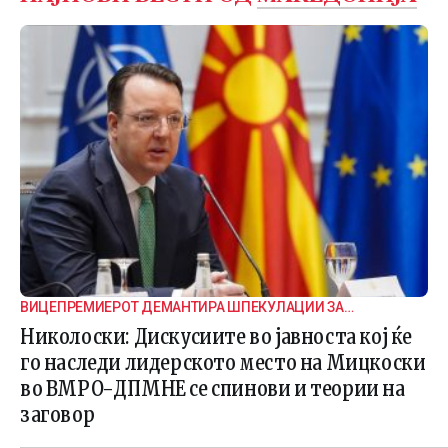
ВИЦЕПРЕМИЕРОТ ДЕМАНТИРА ШПЕКУЛАЦИИ ЗА
ВНАТРЕПАРТИСКИ ПОДЕЛБИ
Николоски: Дискусиите во јавноста кој ќе
го наследи лидерското место на Мицкоски
во ВМРО-ДПМНЕ се спинови и теории на
заговор