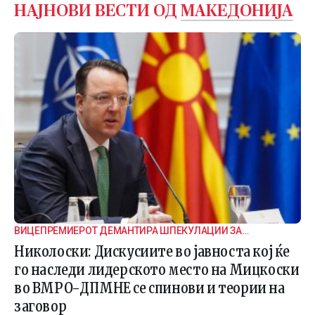
НАЈНОВИ ВЕСТИ ОД
МАКЕДОНИЈА
ВИЦЕПРЕМИЕРОТ ДЕМАНТИРА ШПЕКУЛАЦИИ ЗА
ВНАТРЕПАРТИСКИ ПОДЕЛБИ
Николоски: Дискусиите во јавноста кој ќе
го наследи лидерското место на Мицкоски
во ВМРО-ДПМНЕ се спинови и теории на
заговор