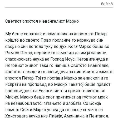
МИА
Светиот апостол и евангелист Марко
Му беше сопатник и помошник на апостолот Петар,
којшто во своето Прво послание го нарекува син
свој, не син по тело туку по дух. Кога Марко беше во
Рим со Петар, верните го замолија да им ја запише
спасоносната наука на Господ Исус, Неговите чуда и
Неговиот живот. Така го напиша Светото Евангелие,
коешто го виде и го посведочи за вистинито и самиот
апостол Петар. Тој го постави Марко за епископ и го
испрати на проповед во Мисир. Така тој беше првиот
проповедник на Евангелието и првиот епископ во
Мисир. Мисир беше сиот притиснат од густиот мрак
на незнабоштвото, гатањето и злобата. Со Божја
помош Свети Марко успеа да го посее семето на
Христовата наука низ Ливија, Амоникија и Пентапол.