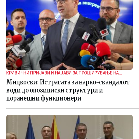
КРИВИЧНИ ПРИЈАВИ И НАЈАВИ ЗА ПРОШИРУВАЊЕ НА
ИСТРАГАТА
Мицкоски: Истрагата за нарко-скандалот
води до опозициски структури и
поранешни функционери