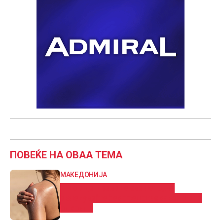
ПОВЕЌЕ НА ОВАА ТЕМА
МАКЕДОНИЈА
Што и да правите ова лето, не
излегувајте без средство за заштита
од сонце