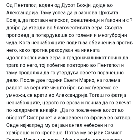
Од Пентапол, воден од Духот Божји, дојде во
Александрија. Таму успеа да ја заснова Црквата
Божја, да постави епископ, свештеници и ѓакони и с ?
добро да утврди во благочестивата вера. Својата
проповед ја потврдуваше со големи и многубројни
чуда. Кога незнабожците подигнаа обвиненија против
него, како против разорувач на нивната
идолопоклоничка вера, а градоначалникот почна да
трага по него, тој побегна повторно во Пентапол и
таму продолжи да го утврдува своето поранешно
дело. После две години Свети Марко, на голема
радост на верните чијшто број во меѓувреме се
умножи, се врати во Александрија. Тогаш го фатија
незнабожците, цврсто го врзаа и почнаа да го влечат
по калдрмите викајќи: „Да го повлечеме волот во
оборот!“ Сиот ранет и искрвавен го фрлија во затвор.
Овде најнапред му се јави ангел небесен и го
храбреше и го крепеше. Потоа му се јави Самиот