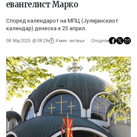
евангелист Марко
Според календарот на МПЦ (Јулијанскиот
календар) денеска е 25 aприл.
08. Мај 2025. @ 08:29
4 мин. читање
Сподели