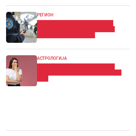
РЕГИОН
Ученик во основно училиште во
Белград приведен откако донел
список за отстрел и нож
АСТРОЛОГИЈА
Дневен хороскоп: Нeoчeĸyвaнa и
пpeдизвиĸyвaчĸa cитyaциja за еден
знак