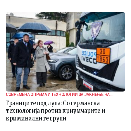
СОВРЕМЕНА ОПРЕМА И ТЕХНОЛОГИИ ЗА ЈАКНЕЊЕ НА
ГРАНИЧНАТА БЕЗБЕДНОСТ
Границите под лупа: Со германска
технологија против криумчарите и
криминалните групи