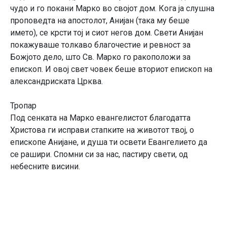
чудо и го покани Марко во својот дом. Кога ја слушна
проповедта на апостолот, Анијан (така му беше
името), се крсти тој и сиот негов дом. Свети Анијан
покажуваше толкаво благочестие и ревност за
Божјото дело, што Св. Марко го ракоположи за
епископ. И овој свет човек беше вториот епископ на
александриската Црква.
Тропар
Под сенката на Марко евангелистот благодатта
Христова ги исправи стапките на животот твој, о
епископе Анијане, и душа ти освети Евангелието да
се рашири. Спомни си за нас, пастиру свети, од
небесните висини.