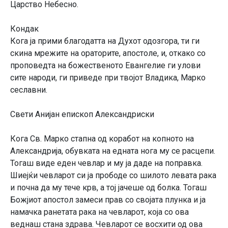
Царство Небесно.
Кондак
Кога ја прими благодатта на Духот одозгора, ти ги
скина мрежите на ораторите, апостоле, и, откако со
проповедта на божественото Евангелие ги улови
сите народи, ги приведе при твојот Владика, Марко
сеславни.
Свети Анијан епископ Александриски
Кога Св. Марко стапна од коработ на копното на
Александрија, обувката на едната нога му се расцепи.
Тогаш виде еден чевлар и му ја даде на поправка.
Шиејќи чевларот си ја прободе со шилото левата рака
и почна да му тече крв, а тој јачеше од болка. Тогаш
Божјиот апостол замеси прав со својата плунка и ја
намачка ранетата рака на чевларот, која со ова
веднаш стана здрава. Чевларот се восхити од ова