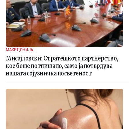
МАКЕДОНИЈА .
Мисајловски: Стратешкото партнерство,
кое беше потпишано, само ја потврдува
нашата сојузничка посветеност