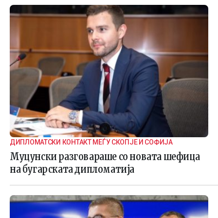
ДИПЛОМАТСКИ КОНТАКТ МЕЃУ СКОПЈЕ И СОФИЈА
Муцунски разговараше со новата шефица
на бугарската дипломатија