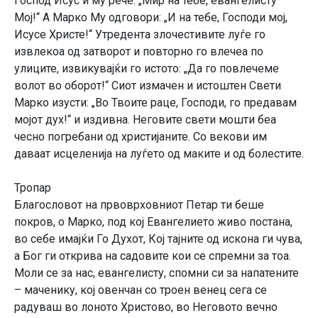
Господ Исус и му рече: „Мир на тебе, евангелисту
Мој!“ А Марко Му одговори: „И на тебе, Господи мој,
Исусе Христе!“ Утредента злочестивите луѓе го
извлекоа од затворот и повторно го влечеа по
улиците, извикувајќи го истото: „Да го повлечеме
волот во оборот!“ Сиот измачен и истоштен Свети
Марко изусти: „Во Твоите раце, Господи, го предавам
мојот дух!“ и издивна. Неговите свети мошти беа
чесно погребани од христијаните. Со векови им
даваат исцеленија на луѓето од маките и од болестите.
Тропар
Благословот на првоврховниот Петар ти беше
покров, о Марко, под кој Евангелието живо постана,
во себе имајќи Го Духот, Кој тајните од искона ги чува,
а Бог ги открива на садовите кои се спремни за тоа.
Моли се за нас, евангелисту, спомни си за напатените
– маченику, кој овенчан со троен венец сега се
радуваш во лоното Христово, во Неговото вечно