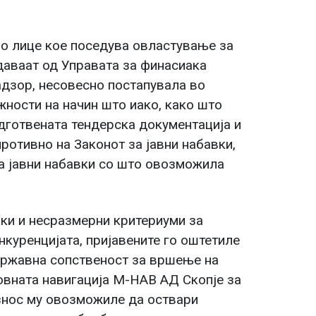
но лице кое поседува овластување за
даваат од Управата за финасиака
адзор, несовесно постапувала во
ности на начин што иако, како што
одготвената тендерска документација и
ротивно на Законот за јавни набавки,
за јавни набавки со што овозможила
ки и несразмерни критериуми за
нкуренцијата, пријавените го оштетиле
државна сопственост за вршење на
овната навигација М-НАВ АД Скопје за
 износ му овозможиле да оствари