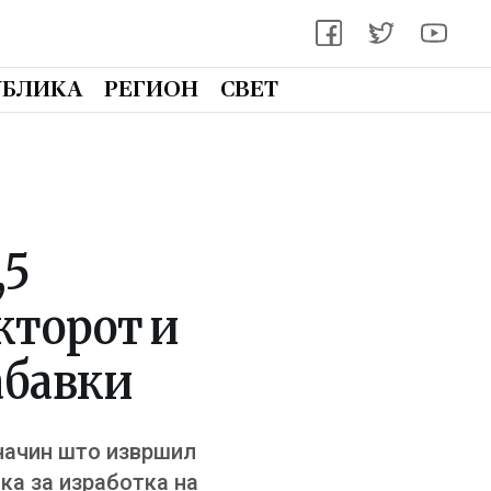
УБЛИКА
РЕГИОН
СВЕТ
,5
кторот и
абавки
 начин што извршил
вка за изработка на