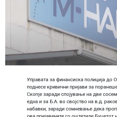
Управата за финансиска полиција до 
поднесе кривични пријави за поране
Скопје заради спојување на две сосем
една и за Б.А. во својство на в.д. рак
набавки, заради сомневање дека проп
ова пријавените го оштетиле Буџетот 