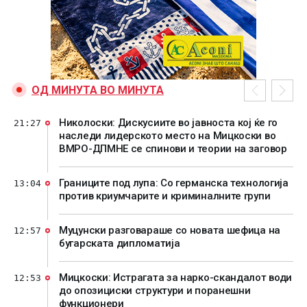
ОД МИНУТА ВО МИНУТА
Николоски: Дискусиите во јавноста кој ќе го
21:27
наследи лидерското место на Мицкоски во
ВМРО-ДПМНЕ се спинови и теории на заговор
Границите под лупа: Со германска технологија
13:04
против криумчарите и криминалните групи
Муцунски разговараше со новата шефица на
12:57
бугарската дипломатија
Мицкоски: Истрагата за нарко-скандалот води
12:53
до опозициски структури и поранешни
функционери