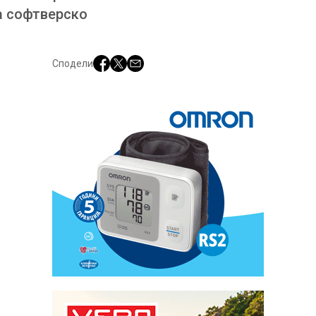
а софтверско
Сподели