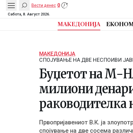
0
Вести денес
Сабота, 8. Август 2026.
МАКЕДОНИЈА
ЕКОНОМ
МАКЕДОНИЈА
СПОЈУВАЊЕ НА ДВЕ НЕСПОИВИ ЈАВ
Буџетот на М-НА
милиони денари:
раководителка н
Првопријавениот В.К. ја злоупо
спојување на две сосема различн