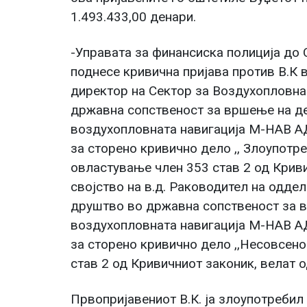
1.493.433,00 денари.
-Управата за финансиска полиција до 
поднесе кривична пријава против В.К
директор на Сектор за Воздухопловна
државна сопственост за вршење на де
воздухопловната навигација М-НАВ АД
за сторено кривично дело ,, Злоупотр
овластување член 353 став 2 од Криви
својство на в.д. Раководител на одде
друштво во државна сопственост за в
воздухопловната навигација М-НАВ АД
за сторено кривично дело ,,Несовсен
став 2 од Кривичниот законик, велат 
Првопријавениот В.К. ја злоупотреби