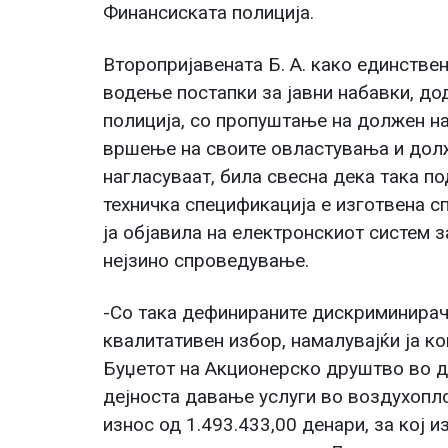
Финансиската полиција.
Второпријавената Б. А. како единстве
водење постапки за јавни набавки, до
полиција, со пропуштање на должен н
вршење на своите овластувања и долж
нагласуваат, била свесна дека така п
техничка спецификација е изготвена сп
ја објавила на електронскиот систем 
нејзино спроведување.
-Со така дефинираните дискриминирач
квалитативен избор, намалувајќи ја ко
Буџетот на Акционерско друштво во 
дејноста давање услуги во воздухопл
износ од 1.493.433,00 денари, за кој