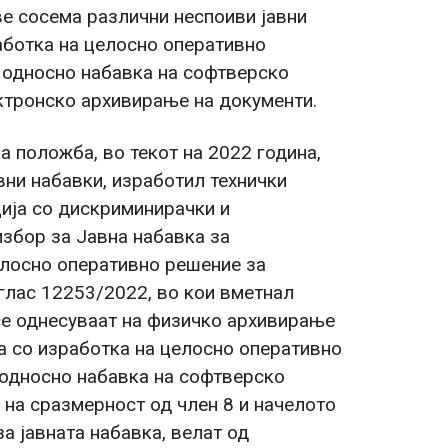
ве сосема различни неспоиви јавни
работка на целосно оперативно
 односно набавка на софтверско
ектронско архивирање на документи.
на положба, во текот на 2022 година,
вни набавки, изработил технички
ија со дискриминирачки и
збор за Јавна набавка за
лосно оперативно решение за
глас 12253/2022, во кои вметнал
се однесуваат на физичко архивирање
а со изработка на целосно оперативно
односно набавка на софтверско
 на сразмерност од член 8 и начелото
за јавната набавка, велат од