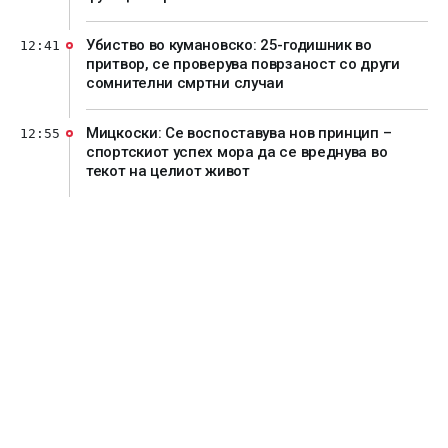
Убиство во кумановско: 25-годишник во
12:41
притвор, се проверува поврзаност со други
сомнителни смртни случаи
Мицкоски: Се воспоставува нов принцип –
12:55
спортскиот успех мора да се вреднува во
текот на целиот живот