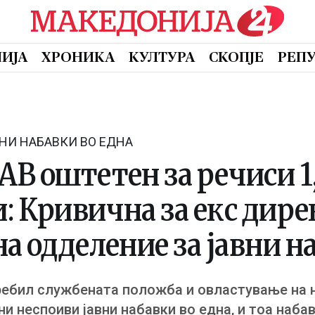
ИЈА
ХРОНИКА
КУЛТУРА
СКОПЈЕ
РЕП
НИ НАБАВКИ ВО ЕДНА
В оштетен за речиси 1
 Кривична за екс дире
а одделение за јавни н
требил службената положба и овластување на
и неспоиви јавни набавки во една, и тоа наба