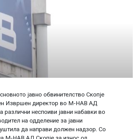
Основното јавно обвинителство Скопје
шен Извршен директор во М-НАВ АД
а различни неспоиви јавни набавки во
оводител на одделение за јавни
уштила да направи должен надзор. Со
на М-НАВ АД Скопје за износ од