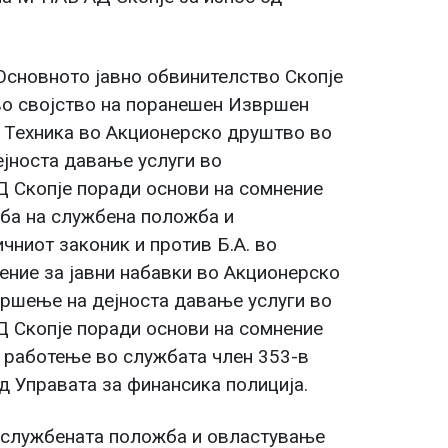
Основното јавно обвинителство Скопје
 во својство на поранешен Извршен
 Техника во Акционерско друштво во
јноста давање услуги во
 Скопје поради основи на сомнение
еба на службена положба и
чниот законик и против Б.А. во
ление за јавни набавки во Акционерско
ршење на дејноста давање услуги во
 Скопје поради основи на сомнение
о работење во службата член 353-в
од Управата за финансика полиција.
л службената положба и овластување