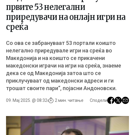
првите 53 нелегални
приредувачи на онлајн игри на
среќа
Со ова се забрануваат 53 портали коишто
нелегално приредувале игри на среќа во
Македонија и на коишто се прикачени
македонски играчи на игри на среќа, знаеме
дека се од Македонија затоа што се
приклучуваат од македонски адреси и ги
трошат своите пари“, појасни Андоновски.
09. Мај 2025. @ 08:32
2 мин. читање
Сподели