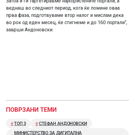
Затоа и ги таргетиравме најкористените портали, а
веднаш во следниот период, кога ќе помине оваа
прва фаза, подготвуваме втор налог и мислам дека
во рок од еден месец, ќе стигнеме и до 160 портали“,
заврши Андоновски.
ПОВРЗАНИ ТЕМИ
ТОП 3
СТЕФАН АНДОНОВСКИ
МИНИСТЕРСТВО ЗА ДИГИТАЛНА