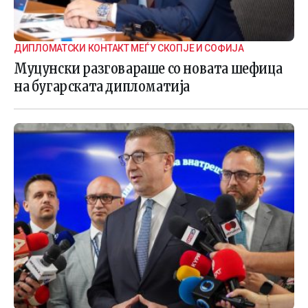
ДИПЛОМАТСКИ КОНТАКТ МЕЃУ СКОПЈЕ И СОФИЈА
Муцунски разговараше со новата шефица
на бугарската дипломатија