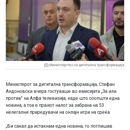
Министерство за дигитална трансформација
Министерот за дигитална трансформација, Стефан
Андоновски вчера гостуваше во емисијата „За или
против’’ на Алфа телевизија, каде што соопшти една
новина, а тоа е првиот налог за забрана на 53
нелегални приредувачи на онлајн игри на среќа.
„Би сакал да истакнам една новина, го потпишав