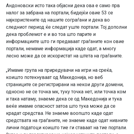
Андоновски исто така објасни дека ова е само прв
налог за забрана на портали, бидејќи овие 53 се
најкористените од нашите сограѓани и дека во
следниот период ќе следат уште портали. Тој дополни
дека проблемот е и во тоа што парите и
информациите што ги предаваат граѓаните кон овие
портали, немаме информација каде одат, а многу
лесно може да се искористат на штета на граѓаните.
„Имаме група на приредувачи на игри на среќа,
коишто потекнуваат од Македонија, но веб
страниците се регистрирани на некои други домени,
односно не се точка мк, туку точка нет, или точка ком
и така натаму, знаеме дека се од Македонија и тука
веќе имаме опасност затоа што тука може да се
крадат средства. Не знаеме воопшто каде одат
средствата на граѓаните, не знаеме каде одат нивните
лични податоци коишто тие ги ставаат на тие портали.