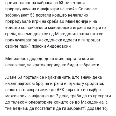
првиот налог за забрана на 53 нелегални
приредувачи на онлајн игри на среќа. Со ова се
забрануваат 53 портали коишто нелегално
приредувале игри на среќа во Македонија и на
коишто се прикачени македонски играчи на игри на
среќа, знаеме дека се од Македонија затоа што се
приклучуваат од македонски адреси и ги трошат
своите пари“, појасни Андоновски.
Министерот додаде дека овие портали кои се
нелегални, за краток период ќе бидат забранети.
„Овие 53 портали се најактивните, што значи дека
имаат најголем број на играчи и најмногу средства,
налогот го испративме до АЕК која што во најбрз
можен рок, а најдоцна до 7 дена, треба да го препрати
до телеком операторите коишто се во Македонија, а
тие веднаш да постапат и да ги забранат“, додаде тој.