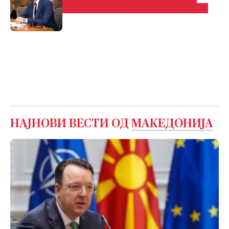
шефица на бугарската дипломатија
НАЈНОВИ ВЕСТИ ОД
МАКЕДОНИЈА