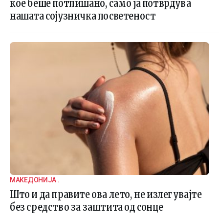
кое беше потпишано, само ја потврдува
нашата сојузничка посветеност
МАКЕДОНИЈА .
Што и да правите ова лето, не излегувајте
без средство за заштита од сонце