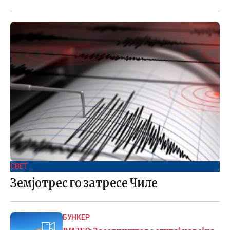
СВЕТ .
Земјотрес го затресе Чиле
БУНКЕР