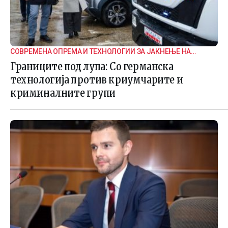
СОВРЕМЕНА ОПРЕМА И ТЕХНОЛОГИИ ЗА ЈАКНЕЊЕ НА
ГРАНИЧНАТА БЕЗБЕДНОСТ
Границите под лупа: Со германска
технологија против криумчарите и
криминалните групи