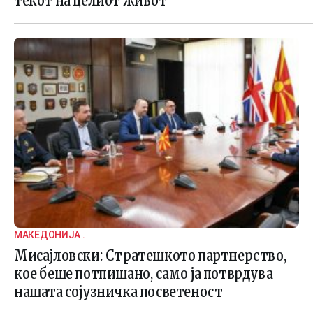
текот на целиот живот
МАКЕДОНИЈА .
Мисајловски: Стратешкото партнерство,
кое беше потпишано, само ја потврдува
нашата сојузничка посветеност