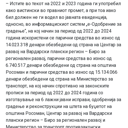
– Истите во текот на 2022 и 2023 година ги употребил
како вистински во правниот промет, а при тоа иако
бил должен не ги водел во јавната евиденција,
односно, во информацискиот систем „е-Одобрение за
градење“, на кој начин за период од 2022 до 2024
година искористени се парични средства во износ од
14.023.318 денари обезбедени од страна на Центар за
развој на Вардарски плански регион – Биро за
регионален развој, парични средства во износ од
6.740.517 денари обезбедени од страна на општина
Росоман и парични средства во износ од 15.134.066
денари обезбедени од страна на Министерство за
транспорт, на кој начин спротивно на законските
прописи за период од 2022 до 2024 година со
изготвување на 6 лажни јавни исправи, одобренија за
градење и реконструкции на штета на буџетот на
општина Росоман, Центар за развој на Вардарски
плански регион – Биро за регионален развој и
Министерство за транспорт противзаконски