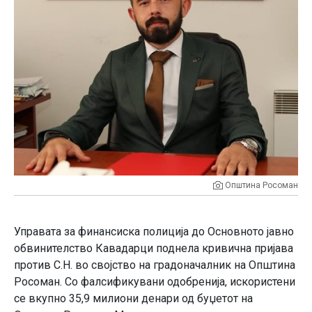
Општина Росоман
Управата за финансиска полиција до Основното јавно
обвинителство Кавадарци поднела кривична пријава
против С.Н. во својство на градоначалник на Општина
Росоман. Со фалсификувани одобренија, искористени
се вкупно 35,9 милиони денари од буџетот на