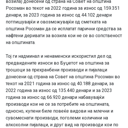
возила) донесени од страна на Совет на општина
Росоман во текот на 2022 година за износ од 159.351
денари, за 2023 година за износ од 44.102 денари
потпишувајќи и овозможувајќи од сметката на
општина Росоман да се исплатат парични средства за
нафтени деривати за возила кои не се во сопственост
на општината.
Тој ги надминал и ненаменски искористил дел од
предвидените износи во Буџетот на општина за
трошоци за прехранбени производи и пијалаци
донесени од страна на Совет на општина Росоман во
текот на 2021 година за износ од 40.188 денари, за
2022 година за износ од 135.440 денари и за 2023
година за износ од 66.920 денари набавувајќи
производи кои не се за потребите на општината,
односно, купени биле повеќе видови на млечни и
сувомеснати производи, поголеми количини на
алкохолни пијалаци, и друг вид на производи кои по