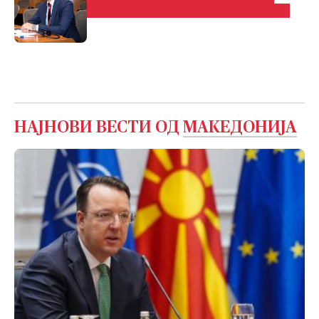
шефица на бугарската дипломатија
НАЈНОВИ ВЕСТИ ОД
МАКЕДОНИЈА