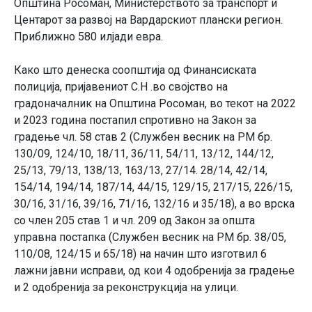
Општина Росоман, Министерството за транспорт и
Центарот за развој на Вардарскиот плански регион.
Приближно 580 илјади евра.
Како што денеска соопштија од Финансиската
полиција, пријавениот С.Н .во својство на
градоначалник на Општина Росоман, во текот на 2022
и 2023 година постапил спротивно на Закон за
градење чл. 58 став 2 (Службен весник на РМ бр.
130/09, 124/10, 18/11, 36/11, 54/11, 13/12, 144/12,
25/13, 79/13, 138/13, 163/13, 27/14. 28/14, 42/14,
154/14, 194/14, 187/14, 44/15, 129/15, 217/15, 226/15,
30/16, 31/16, 39/16, 71/16, 132/16 и 35/18), а во врска
со член 205 став 1 и чл. 209 од Закон за општа
управна постапка (Службен весник на РМ бр. 38/05,
110/08, 124/15 и 65/18) на начин што изготвил 6
лажни јавни исправи, од кои 4 одобренија за градење
и 2 одобренија за реконструкција на улици.