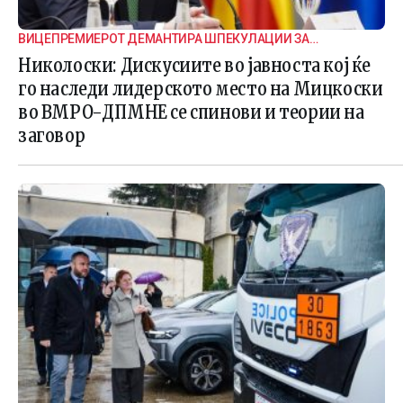
ВИЦЕПРЕМИЕРОТ ДЕМАНТИРА ШПЕКУЛАЦИИ ЗА
ВНАТРЕПАРТИСКИ ПОДЕЛБИ
Николоски: Дискусиите во јавноста кој ќе
го наследи лидерското место на Мицкоски
во ВМРО-ДПМНЕ се спинови и теории на
заговор