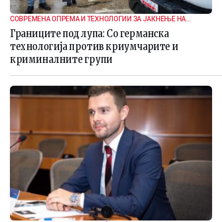
СОВРЕМЕНА ОПРЕМА И ТЕХНОЛОГИИ ЗА ЈАКНЕЊЕ НА
ГРАНИЧНАТА БЕЗБЕДНОСТ
Границите под лупа: Со германска
технологија против криумчарите и
криминалните групи