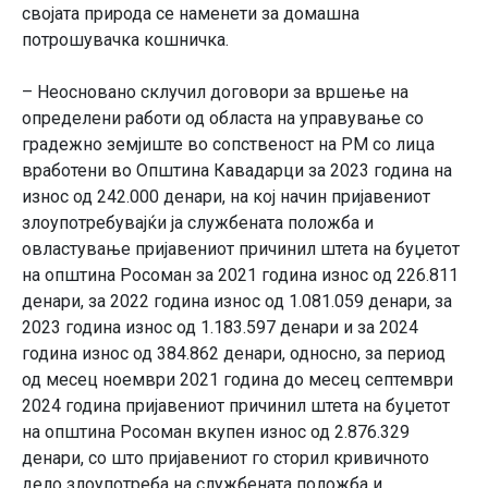
својата природа се наменети за домашна
потрошувачка кошничка.
– Неосновано склучил договори за вршење на
определени работи од областа на управување со
градежно земјиште во сопственост на РМ со лица
вработени во Општина Кавадарци за 2023 година на
износ од 242.000 денари, на кој начин пријавениот
злоупотребувајќи ја службената положба и
овластување пријавениот причинил штета на буџетот
на општина Росоман за 2021 година износ од 226.811
денари, за 2022 година износ од 1.081.059 денари, за
2023 година износ од 1.183.597 денари и за 2024
година износ од 384.862 денари, односно, за период
од месец ноември 2021 година до месец септември
2024 година пријавениот причинил штета на буџетот
на општина Росоман вкупен износ од 2.876.329
денари, со што пријавениот го сторил кривичното
дело злоупотреба на службената положба и