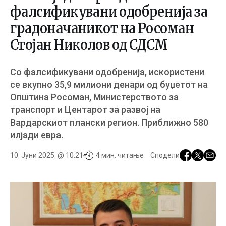
фалсификувани одобренија за
градоначаникот на Росоман
Стојан Николов од СДСМ
Со фалсификувани одобренија, искористени
се вкупно 35,9 милиони денари од буџетот на
Општина Росоман, Министерството за
транспорт и Центарот за развој на
Вардарскиот плански регион. Приближно 580
илјади евра.
10. Јуни 2025. @ 10:21
4 мин. читање
Сподели