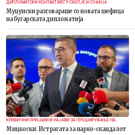
ДИПЛОМАТСКИ КОНТАКТ МЕЃУ СКОПЈЕ И СОФИЈА
Муцунски разговараше со новата шефица
на бугарската дипломатија
КРИВИЧНИ ПРИЈАВИ И НАЈАВИ ЗА ПРОШИРУВАЊЕ НА
ИСТРАГАТА
Мицкоски: Истрагата за нарко-скандалот