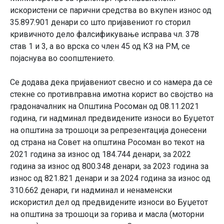
искористени се парични средства во вкупен износ од
35.897.901 денари со што пријавениот го сторил
кривичното дело фалсификување исправа чл. 378
став 1 и 3, а во врска со член 45 од КЗ на РМ, се
појаснува во соопштението.
Се додава дека пријавениот свесно и со намера да се
стекне со противправна имотна корист во својство на
градоначалник на Општина Росоман од 08.11.2021
година, ги надминал предвидените износи во Буџетот
на општина за трошоци за репрезентација донесени
од страна на Совет на општина Росоман во текот на
2021 година за износ од 184.744 денари, за 2022
година за износ од 800.348 денари, за 2023 година за
износ од 821.821 денари и за 2024 година за износ од
310.662 денари, ги надминал и ненаменски
искористил дел од предвидените износи во Буџетот
на општина за трошоци за горива и масла (моторни