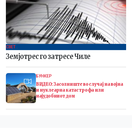
СВЕТ .
Земјотрес го затресе Чиле
БУНКЕР
ВИДЕО: Засолниште во случај на војна
и нуклеарна катастрофа или
најудобниот дом