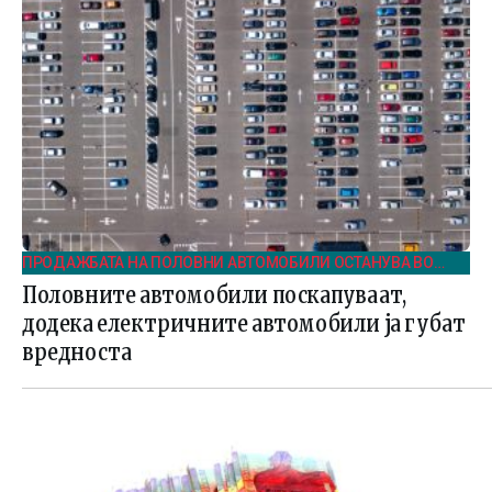
ПРОДАЖБАТА НА ПОЛОВНИ АВТОМОБИЛИ ОСТАНУВА ВО
БЛАГ ПОРАСТ И ВО ПРВИОТ КВАРТАЛ НА 2025
Половните автомобили поскапуваат,
додека електричните автомобили ја губат
вредноста