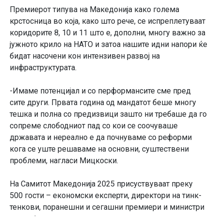
Премиерот типува на Македонија како голема
крстосница во која, како што рече, се испреплетуваат
коридорите 8, 10 и 11 што е, дополни, многу важно за
јужното крило на НАТО и затоа нашите идни напори ќе
бидат насочени кон интензивен развој на
инфраструктурата.
-Имаме потенцијал и со перформансите сме пред
сите други. Првата година од мандатот беше многу
тешка и полна со предизвици зашто ни требаше да го
сопреме слободниот пад со кои се соочуваше
државата и нереално е да почнуваме со реформи
кога се уште решаваме на основни, суштествени
проблеми, нагласи Мицкоски.
На Самитот Македонија 2025 присуствуваат преку
500 гости – економски експерти, директори на тинк-
тенкови, поранешни и сегашни премиери и министри