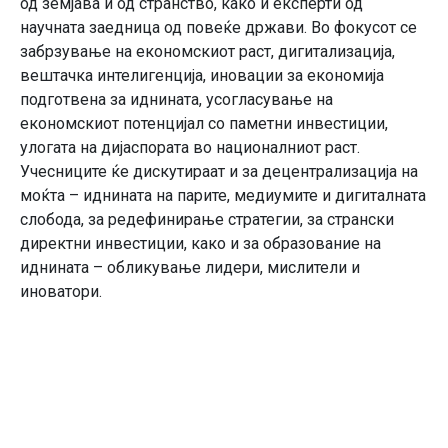
од земјава и од странство, како и експерти од
научната заедница од повеќе држави. Во фокусот се
забрзување на економскиот раст, дигитализација,
вештачка интелигенција, иновации за економија
подготвена за иднината, усогласување на
економскиот потенцијал со паметни инвестиции,
улогата на дијаспората во националниот раст.
Учесниците ќе дискутираат и за децентрализација на
моќта – иднината на парите, медиумите и дигиталната
слобода, за редефинирање стратегии, за странски
директни инвестиции, како и за образование на
иднината – обликување лидери, мислители и
иноватори.