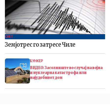
СВЕТ .
Земјотрес го затресе Чиле
БУНКЕР
ВИДЕО: Засолниште во случај на војна
и нуклеарна катастрофа или
најудобниот дом