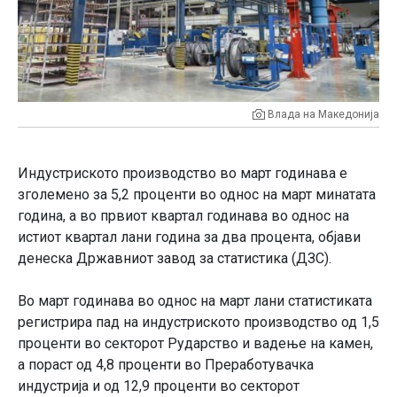
Влада на Македонија
Индустриското производство во март годинава е
зголемено за 5,2 проценти во однос на март минатата
година, а во првиот квартал годинава во однос на
истиот квартал лани година за два процента, објави
денеска Државниот завод за статистика (ДЗС).
Во март годинава во однос на март лани статистиката
регистрира пад на индустриското производство од 1,5
проценти во секторот Рударство и вадење на камен,
а пораст од 4,8 проценти во Преработувачка
индустрија и од 12,9 проценти во секторот