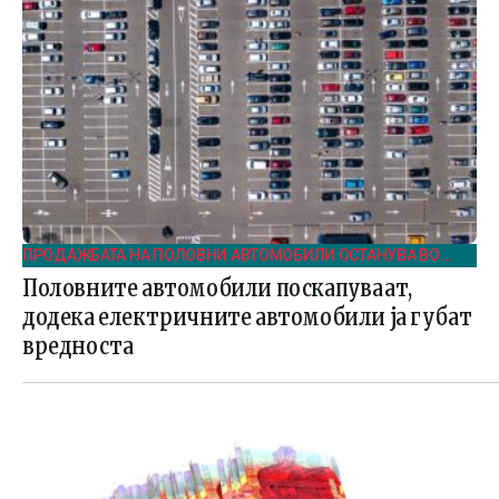
ПРОДАЖБАТА НА ПОЛОВНИ АВТОМОБИЛИ ОСТАНУВА ВО
БЛАГ ПОРАСТ И ВО ПРВИОТ КВАРТАЛ НА 2025
Половните автомобили поскапуваат,
додека електричните автомобили ја губат
вредноста