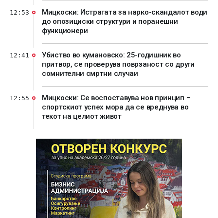
Мицкоски: Истрагата за нарко-скандалот води
12:53
до опозициски структури и поранешни
функционери
Убиство во кумановско: 25-годишник во
12:41
притвор, се проверува поврзаност со други
сомнителни смртни случаи
Мицкоски: Се воспоставува нов принцип –
12:55
спортскиот успех мора да се вреднува во
текот на целиот живот