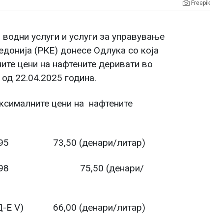
Freepik
 водни услуги и услуги за управување
донија (РКЕ) донесе Одлука со која
те цени на нафтените деривати во
 од 22.04.2025 година.
аксималните цени на нафтените
– 95 73,50 (денари/литар)
БС – 98 75,50 (денари/
Е V) 66,00 (денари/литар)