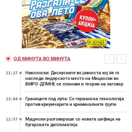
ОД МИНУТА ВО МИНУТА
Николоски: Дискусиите во јавноста кој ќе го
21:27
наследи лидерското место на Мицкоски во
ВМРО-ДПМНЕ се спинови и теории на заговор
Границите под лупа: Со германска технологија
13:04
против криумчарите и криминалните групи
Муцунски разговараше со новата шефица на
12:57
бугарската дипломатија