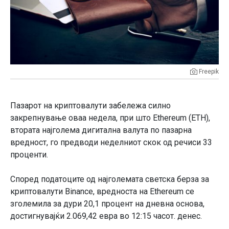
Freepik
Пазарот на криптовалути забележа силно
закрепнување оваа недела, при што Ethereum (ETH),
втората најголема дигитална валута по пазарна
вредност, го предводи неделниот скок од речиси 33
проценти.
Според податоците од најголемата светска берза за
криптовалути Binance, вредноста на Ethereum се
зголемила за дури 20,1 процент на дневна основа,
достигнувајќи 2.069,42 евра во 12:15 часот. денес.