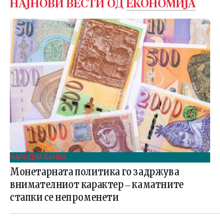
НАЈНОВИ ВЕСТИ ОД
ЕКОНОМИЈА
НАРОДНА БАНКА
Монетарната политика го задржува
внимателниот карактер ‒ каматните
стапки се непроменети