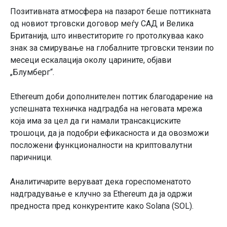
Позитивната атмосфера на пазарот беше поттикната
од новиот трговски договор меѓу САД и Велика
Британија, што инвеститорите го протолкуваа како
знак за смирување на глобалните трговски тензии по
месеци ескалација околу царините, објави
„Блумберг“.
Ethereum доби дополнителен поттик благодарение на
успешната техничка надградба на неговата мрежа
која има за цел да ги намали трансакциските
трошоци, да ја подобри ефикасноста и да овозможи
посложени функционалности на криптовалутни
паричници.
Аналитичарите веруваат дека гореспоменатото
надградување е клучно за Ethereum да ја одржи
предноста пред конкурентите како Solana (SOL).