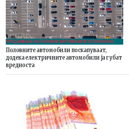
ПРОДАЖБАТА НА ПОЛОВНИ АВТОМОБИЛИ ОСТАНУВА ВО
БЛАГ ПОРАСТ И ВО ПРВИОТ КВАРТАЛ НА 2025
Половните автомобили поскапуваат,
додека електричните автомобили ја губат
вредноста