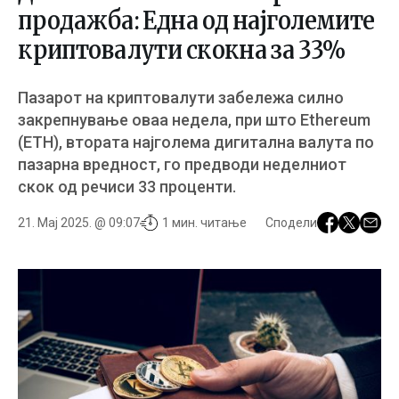
продажба: Една од најголемите
криптовалути скокна за 33%
Пазарот на криптовалути забележа силно
закрепнување оваа недела, при што Ethereum
(ETH), втората најголема дигитална валута по
пазарна вредност, го предводи неделниот
скок од речиси 33 проценти.
21. Мај 2025. @ 09:07
1 мин. читање
Сподели