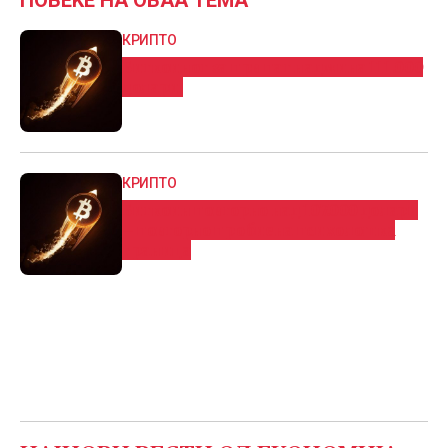
КРИПТО
Биткоинот за прв пат надмина 111.000
долари!
КРИПТО
Биткоин повторно над 107.000 долари
– повторно пробиена психолошка
граница