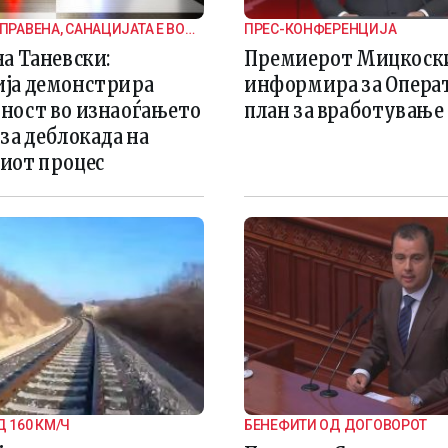
АПРАВЕНА, САНАЦИЈАТА Е ВО
ПРЕС-КОНФЕРЕНЦИЈА
а Таневски:
Премиерот Мицкоски
ја демонстрира
информира за Опера
ност во изнаоѓањето
план за вработување
за деблокада на
иот процес
Д 160 КМ/Ч
БЕНЕФИТИ ОД ДОГОВОРОТ