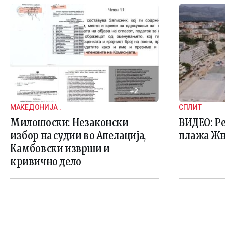
МАКЕДОНИЈА .
СПЛИТ
Милошоски: Незаконски
ВИДЕО: Р
избор на судии во Апелација,
плажа Ж
Камбовски изврши и
кривично дело
Page navigation