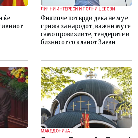
ЛИЧНИ ИНТЕРЕСИ И ПОЛНИ ЏЕБОВИ
 ќе
Филипче потврди дека не му е
тивниот
грижа за народот, важни му се
само провизиите, тендерите и
бизнисот со кланот Заеви
МАКЕДОНИЈА .