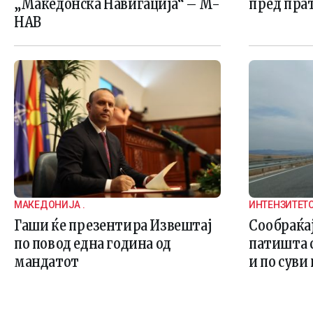
„Македонска Навигација“ – М-
пред пра
НАВ
МАКЕДОНИЈА .
ИНТЕНЗИТЕТО
ПРАВЦИ НАД
Гаши ќе презентира Извештај
Сообраќа
Е УМЕРЕН. Н
по повод една година од
патишта 
МАКЕДОНСКА
мандатот
и по суви
ЗАДРЖУВАЊА 
ДРЖАВАТА.