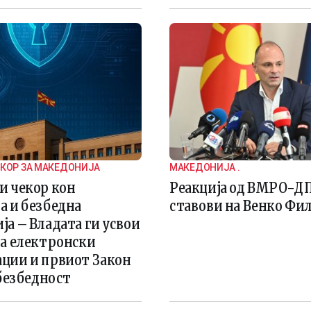
ЕКОР ЗА МАКЕДОНИЈА
МАКЕДОНИЈА .
и чекор кон
Реакција од ВМРО-Д
а и безбедна
ставови на Венко Фи
а – Владата ги усвои
за електронски
ции и првиот Закон
 безбедност