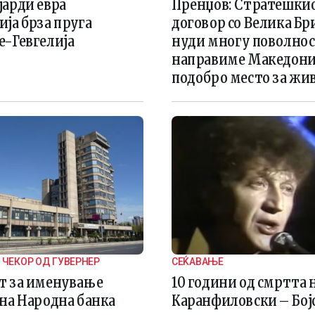
јарди евра
Пренџов: Стратешки
ја брза пруга
договор со Велика Бр
е-Гевгелија
нуди многу поволност
направиме Македони
подобро место за жи
 ЧЕКОР ОД ГУВЕРНЕР
СЕЌАВАЊЕ
т за именување
10 години од смртта 
 на Народна банка
Каранфиловски – Бој