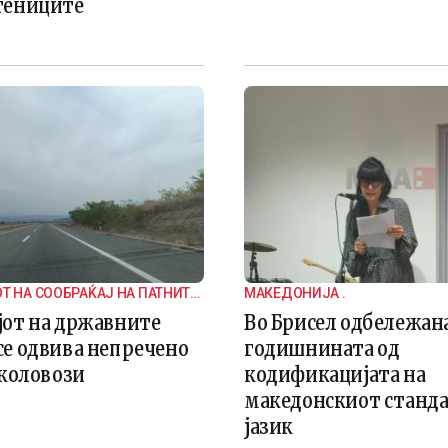
тениците
Т НА СООБРАЌАЈ НА ПАТНИТЕ
МАКЕДОНИЈА .
ВОР ОД ГРАДСКИТЕ СРЕДИНИ
јот на државните
Во Брисел одбележан
А ГРАНИЧНИТЕ ПРЕМИНИ ОД
се одвива непречено
годишнината од
 СТРАНА, НЕМА ПОДОЛГИ
 коловози
кодификацијата на
ЗА ВЛЕЗ И ИЗЛЕЗ ОД
македонскиот станд
јазик