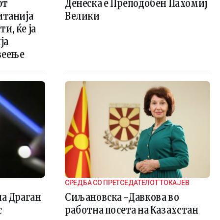
от
Денеска е Преподобен Пахомиј
итанија
Велики
и, ќе ја
ја
веење
СРЕДБА СО ПРЕТСЕДАТЕЛОТ ТОКАЈЕВ
на Драган
Сиљановска -Давкова во
с
работна посета на Казахстан