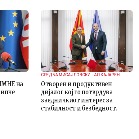
СРЕДБА МИСАЈЛОВСКИ - АЛ КАЈАРЕН
ПМНЕ на
Отворен и продуктивен
липче
дијалог кој го потврдува
заедничкиот интерес за
стабилност и безбедност.