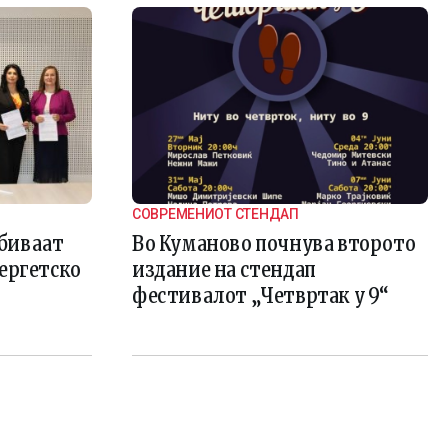
СОВРЕМЕНИОТ СТЕНДАП
биваат
Во Куманово почнува второто
ергетско
издание на стендап
фестивалот „Четвртак у 9“