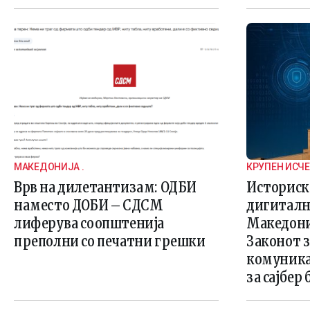
МАКЕДОНИЈА .
КРУПЕН ИСЧ
Врв на дилетантизам: ОДБИ
Историск
наместо ДОБИ – СДСМ
дигиталн
лиферува соопштенија
Македониј
преполни со печатни грешки
Законот 
комуника
за сајбер