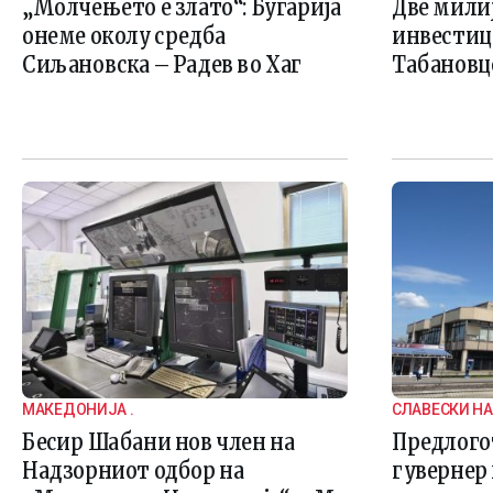
„Молчењето е злато“: Бугарија
Две мили
онеме околу средба
инвестици
Сиљановска – Радев во Хаг
Табановц
МАКЕДОНИЈА .
СЛАВЕСКИ НА
Бесир Шабани нов член на
Предлого
Надзорниот одбор на
гувернер