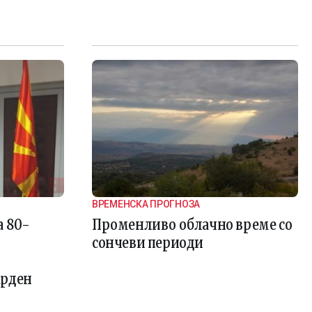
ВРЕМЕНСКА ПРОГНОЗА
а 80-
Променливо облачно време со
сончеви периоди
арден