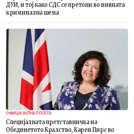
ДУИ, и тој како СДС се претопи во нивната
криминална шема
ОФИЦИЈАЛНА ПОСЕТА
Специјалната претставничка на
Обединетото Кралство, Карен Пирс во