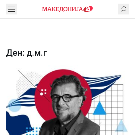
Ден:
д.м.г