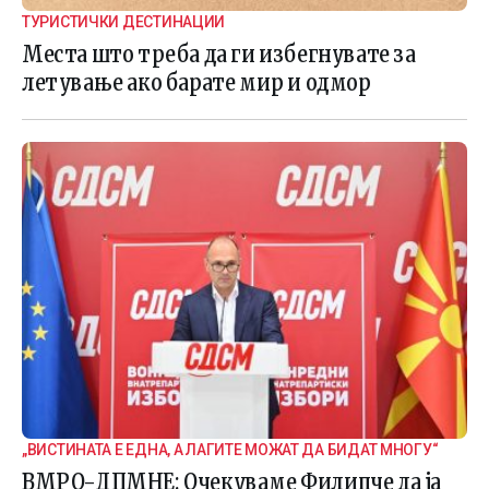
ТУРИСТИЧКИ ДЕСТИНАЦИИ
Места што треба да ги избегнувате за
летување ако барате мир и одмор
„ВИСТИНАТА Е ЕДНА, А ЛАГИТЕ МОЖАТ ДА БИДАТ МНОГУ“
ВМРО-ДПМНЕ: Очекуваме Филипче да ја