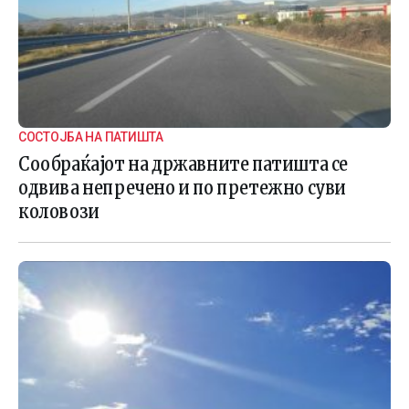
СОСТОЈБА НА ПАТИШТА
Сообраќајот на државните патишта се
одвива непречено и по претежно суви
коловози