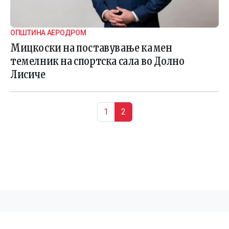
ОПШТИНА АЕРОДРОМ
Мицкоски на поставување камен
темелник на спортска сала во Долно
Лисиче
Page navigation
Page
Current Page
1
2