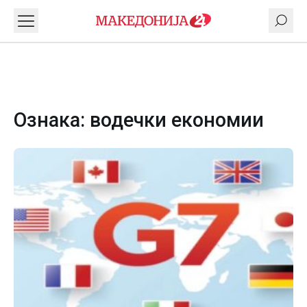
Ознака:
водечки економии