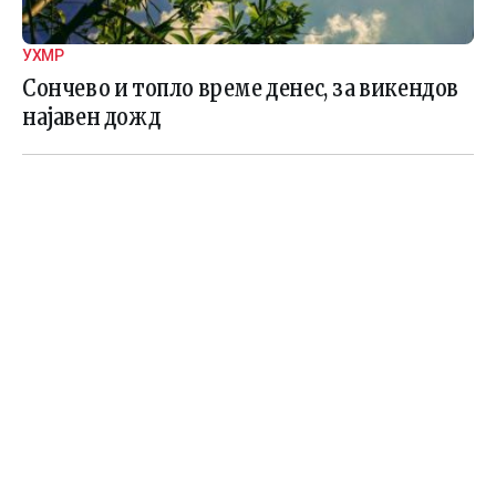
УХМР
Сончево и топло време денес, за викендов
најавен дожд