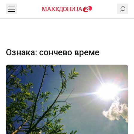
Ознака:
сончево време