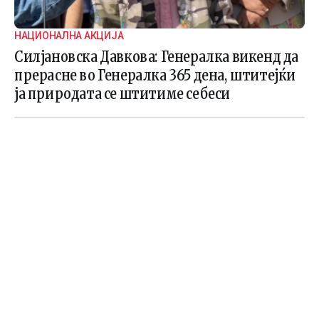
НАЦИОНАЛНА АКЦИЈА
Силјановска Давкова: Генералка викенд да
прерасне во Генералка 365 дена, штитејќи
ја природата се штитиме себеси