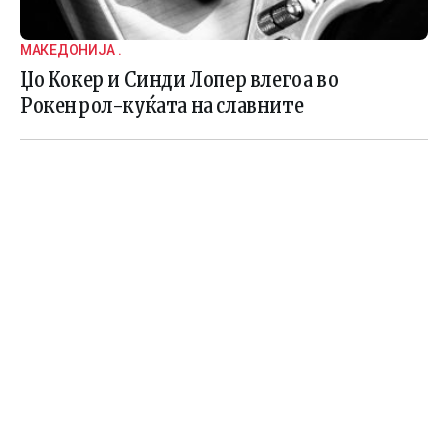
МАКЕДОНИЈА .
Џо Кокер и Синди Лопер влегоа во
Рокенрол-куќата на славните