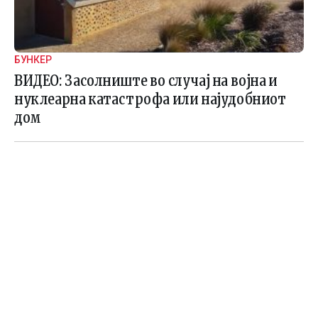
БУНКЕР
ВИДЕО: Засолниште во случај на војна и
нуклеарна катастрофа или најудобниот
дом