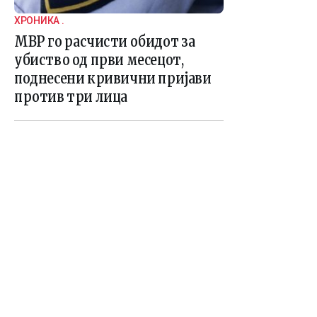
ХРОНИКА .
МВР го расчисти обидот за
убиство од први месецот,
поднесени кривични пријави
против три лица