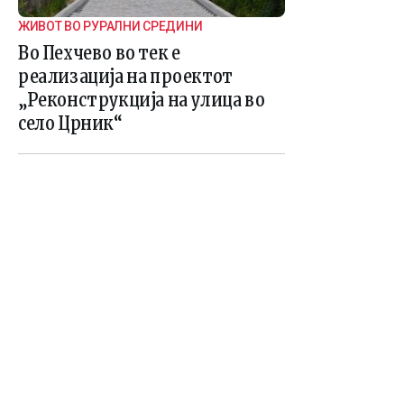
ЖИВОТ ВО РУРАЛНИ СРЕДИНИ
Во Пехчево во тек е
реализација на проектот
„Реконструкција на улица во
село Црник“