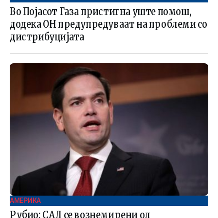
Во Појасот Газа пристигна уште помош,
додека ОН предупредуваат на проблеми со
дистрибуцијата
АМЕРИКА
Рубио: САД се вознемирени од