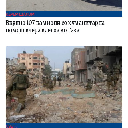
КЕРЕМ ШАЛОМ
Вкупно 107 камиони со хуманитарна
помош вчера влегоа во Газа
СВЕТ .