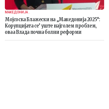
МАКЕДОНИЈА .
Мојсоска Блажески на „Македонија 2025“:
Корупцијата се’ уште најголем проблем,
оваа Влада почна болни реформи