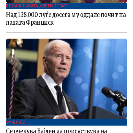
ВО БАЗИЛИКАТА „СВЕТИ ПЕТАР“
Над 128.000 луѓе досега му оддале почит на
папата Франциск
СИ-БИ-ЕС
Се очекува Бајден да присуствува на