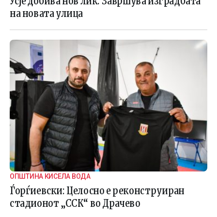
Усје добива нов лик: Завршува изградбата
на новата улица
ОПШТИНА КИСЕЛА ВОДА
Ѓорѓиевски: Целоснo e реконструиран
стадионот „ССК“ во Драчево